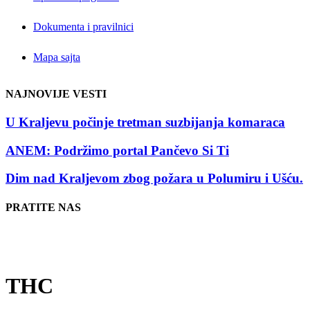
Dokumenta i pravilnici
Mapa sajta
NAJNOVIJE VESTI
U Kraljevu počinje tretman suzbijanja komaraca
ANEM: Podržimo portal Pančevo Si Ti
Dim nad Kraljevom zbog požara u Polumiru i Ušću.
PRATITE NAS
THC