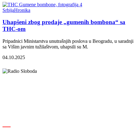
Srbija
Hronika
Uhapšeni zbog prodaje „gumenih bombona“ sa
THC-om
Pripadnici Ministarstva unutrašnjih poslova u Beogradu, u saradnji
sa Višim javnim tužilaštvom, uhapsili su M.
04.10.2025
Elipsa d.o.o.
Cara Lazara 18, 36000 Kraljevo, Srbija
desk@radiosloboda.rs
+381 60 310 70 70
Rubrike
Izdavač · RBM RA000189
Kraljevo