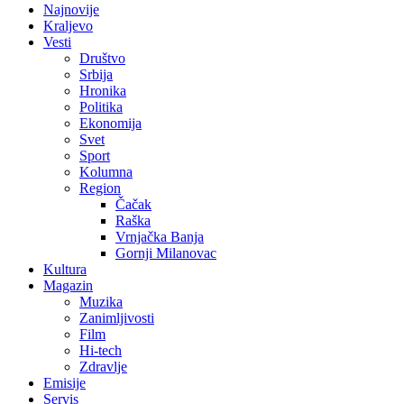
Najnovije
Kraljevo
Vesti
Društvo
Srbija
Hronika
Politika
Ekonomija
Svet
Sport
Kolumna
Region
Čačak
Raška
Vrnjačka Banja
Gornji Milanovac
Kultura
Magazin
Muzika
Zanimljivosti
Film
Hi-tech
Zdravlje
Emisije
Servis