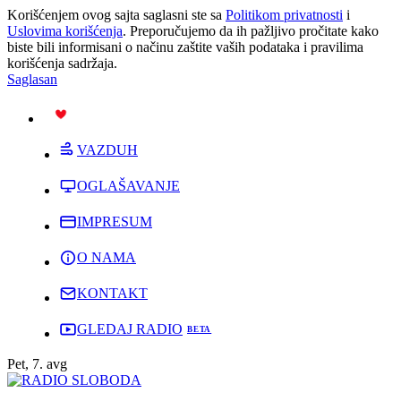
Korišćenjem ovog sajta saglasni ste sa
Politikom privatnosti
i
Uslovima korišćenja
. Preporučujemo da ih pažljivo pročitate kako
biste bili informisani o načinu zaštite vaših podataka i pravilima
korišćenja sadržaja.
Saglasan
PODRŽI
VAZDUH
OGLAŠAVANJE
IMPRESUM
O NAMA
KONTAKT
GLEDAJ RADIO
Pet, 7. avg