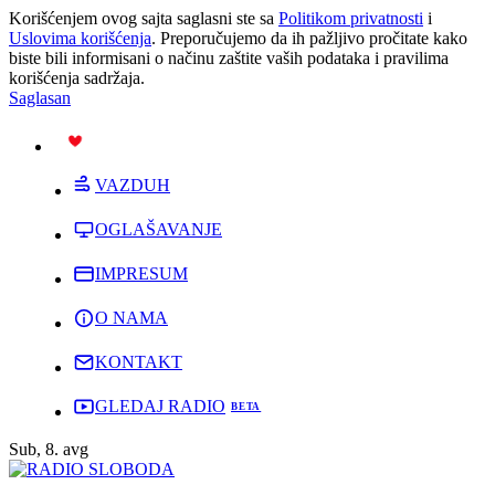
Korišćenjem ovog sajta saglasni ste sa
Politikom privatnosti
i
Uslovima korišćenja
. Preporučujemo da ih pažljivo pročitate kako
biste bili informisani o načinu zaštite vaših podataka i pravilima
korišćenja sadržaja.
Saglasan
PODRŽI
VAZDUH
OGLAŠAVANJE
IMPRESUM
O NAMA
KONTAKT
GLEDAJ RADIO
Sub, 8. avg