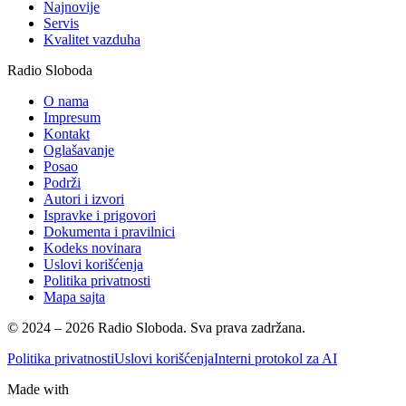
Najnovije
Servis
Kvalitet vazduha
Radio Sloboda
O nama
Impresum
Kontakt
Oglašavanje
Posao
Podrži
Autori i izvori
Ispravke i prigovori
Dokumenta i pravilnici
Kodeks novinara
Uslovi korišćenja
Politika privatnosti
Mapa sajta
© 2024 – 2026 Radio Sloboda. Sva prava zadržana.
Politika privatnosti
Uslovi korišćenja
Interni protokol za AI
Made with