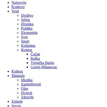
Najnovije
Kraljevo
Vesti
Društvo
Srbija
Hronika
Politika
Ekonomija
Svet
Sport
Kolumna
Region
Čačak
Raška
Vrnjačka Banja
Gornji Milanovac
Kultura
Magazin
Muzika
Zanimljivosti
Film
Hi-tech
Zdravlje
Emisije
Servis