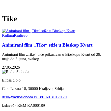
Tike
Kultura
Kraljevo
Animirani film „Tike“ stiže u Bioskop Kvart
Animirani film „Tike“ biće prikazivan u Bioskopu Kvart od 28.
maja do 3. juna, svakog…
27.05.2026
Elipsa d.o.o.
Cara Lazara 18, 36000 Kraljevo, Srbija
desk@radiosloboda.rs
+381 60 310 70 70
Izdavač · RBM RA000189