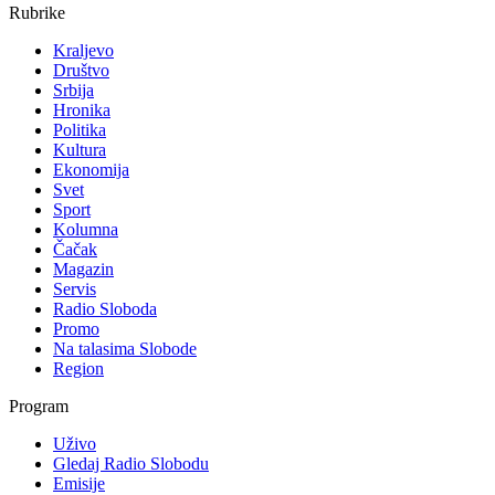
Rubrike
Kraljevo
Društvo
Srbija
Hronika
Politika
Kultura
Ekonomija
Svet
Sport
Kolumna
Čačak
Magazin
Servis
Radio Sloboda
Promo
Na talasima Slobode
Region
Program
Uživo
Gledaj Radio Slobodu
Emisije