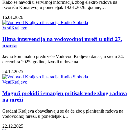
Kako se navodi u servisnoj informaciji, zbog elektro-radova na
izvorištu Konarevo, u ponedeljak 19.01.2026. godine,…
16.01.2026
Vesti
Kraljevo
Hitna intervencija na vodovodnoj mreži u ulici 27.
marta
Javno komunalno preduzeće Vodovod Kraljevo danas, u sredu 24.
decembra 2025. godine, izvodi radove na…
24.12.2025
Vesti
Kraljevo
Mogući prekidi i smanjen pritisak vode zbog radova
na mreži
Građani Kraljeva obaveštavaju se da će zbog planiranih radova na
vodovodnoj mreži, u ponedeljak i…
22.12.2025