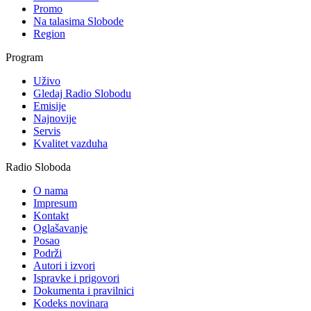
Promo
Na talasima Slobode
Region
Program
Uživo
Gledaj Radio Slobodu
Emisije
Najnovije
Servis
Kvalitet vazduha
Radio Sloboda
O nama
Impresum
Kontakt
Oglašavanje
Posao
Podrži
Autori i izvori
Ispravke i prigovori
Dokumenta i pravilnici
Kodeks novinara