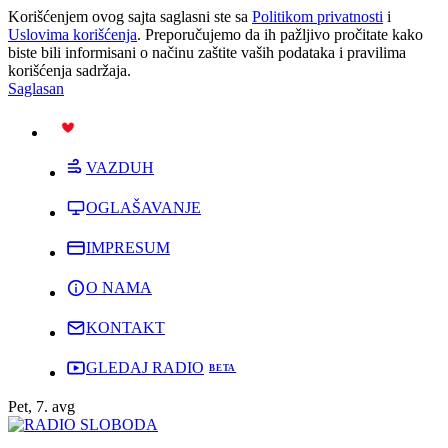
Korišćenjem ovog sajta saglasni ste sa
Politikom privatnosti
i
Uslovima korišćenja
. Preporučujemo da ih pažljivo pročitate kako
biste bili informisani o načinu zaštite vaših podataka i pravilima
korišćenja sadržaja.
Saglasan
PODRŽI
VAZDUH
OGLAŠAVANJE
IMPRESUM
O NAMA
KONTAKT
GLEDAJ RADIO
Pet, 7. avg