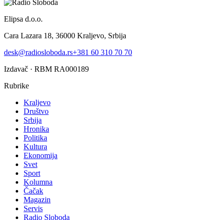
Elipsa d.o.o.
Cara Lazara 18, 36000 Kraljevo, Srbija
desk@radiosloboda.rs
+381 60 310 70 70
Izdavač · RBM RA000189
Rubrike
Kraljevo
Društvo
Srbija
Hronika
Politika
Kultura
Ekonomija
Svet
Sport
Kolumna
Čačak
Magazin
Servis
Radio Sloboda