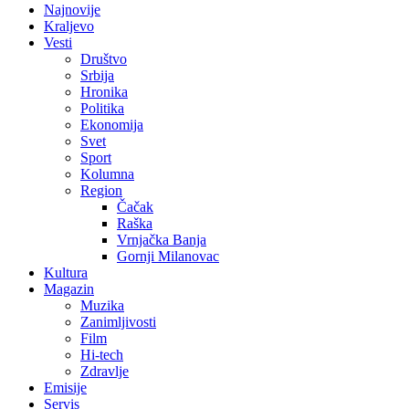
Najnovije
Kraljevo
Vesti
Društvo
Srbija
Hronika
Politika
Ekonomija
Svet
Sport
Kolumna
Region
Čačak
Raška
Vrnjačka Banja
Gornji Milanovac
Kultura
Magazin
Muzika
Zanimljivosti
Film
Hi-tech
Zdravlje
Emisije
Servis