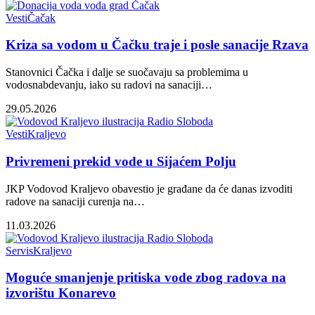
Vesti
Čačak
Kriza sa vodom u Čačku traje i posle sanacije Rzava
Stanovnici Čačka i dalje se suočavaju sa problemima u
vodosnabdevanju, iako su radovi na sanaciji…
29.05.2026
Vesti
Kraljevo
Privremeni prekid vode u Sijaćem Polju
JKP Vodovod Kraljevo obavestio je građane da će danas izvoditi
radove na sanaciji curenja na…
11.03.2026
Servis
Kraljevo
Moguće smanjenje pritiska vode zbog radova na
izvorištu Konarevo