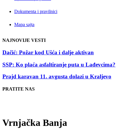
Dokumenta i pravilnici
Mapa sajta
NAJNOVIJE VESTI
Dačić: Požar kod Ušća i dalje aktivan
SSP: Ko plaća asfaltiranje puta u Lađevcima?
Prajd karavan 11. avgusta dolazi u Kraljevo
PRATITE NAS
Vrnjačka Banja