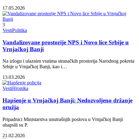
17.05.2026
3
Vesti
Politika
Vandalizovane prostorije NPS i Novo lice Srbije u
Vrnjačkoj Banji
Na izlogu i ulaznim vratima stranačkih prostorija Narodnog pokreta
Srbije u Vrnjačkoj Banji, kao i…
13.03.2026
Vesti
Hronika
Hapšenje u Vrnjačkoj Banji: Nedozvoljeno držanje
oružja
Pripadnici Ministarstva unutrašnjih poslova u Vrnjačkoj Banji
uhapsili su P.
21.02.2026