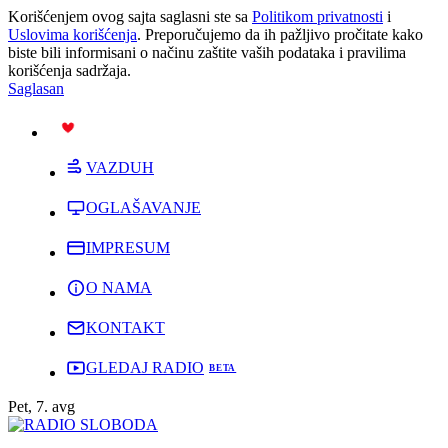
Korišćenjem ovog sajta saglasni ste sa
Politikom privatnosti
i
Uslovima korišćenja
. Preporučujemo da ih pažljivo pročitate kako
biste bili informisani o načinu zaštite vaših podataka i pravilima
korišćenja sadržaja.
Saglasan
PODRŽI
VAZDUH
OGLAŠAVANJE
IMPRESUM
O NAMA
KONTAKT
GLEDAJ RADIO
Pet, 7. avg