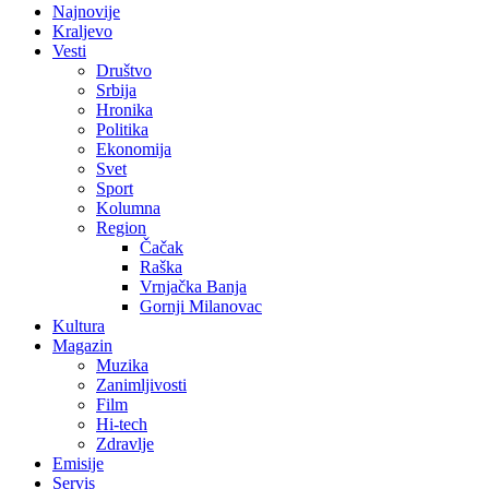
Najnovije
Kraljevo
Vesti
Društvo
Srbija
Hronika
Politika
Ekonomija
Svet
Sport
Kolumna
Region
Čačak
Raška
Vrnjačka Banja
Gornji Milanovac
Kultura
Magazin
Muzika
Zanimljivosti
Film
Hi-tech
Zdravlje
Emisije
Servis