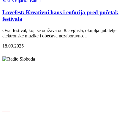
Vesti
Vrnjačka Banja
Lovefest: Kreativni haos i euforija pred početak
festivala
Ovaj festival, koji se održava od 8. avgusta, okuplja ljubitelje
elektronske muzike i obećava nezaboravno…
18.09.2025
Elipsa d.o.o.
Cara Lazara 18, 36000 Kraljevo, Srbija
desk@radiosloboda.rs
+381 60 310 70 70
Rubrike
Izdavač · RBM RA000189
Kraljevo
Društvo