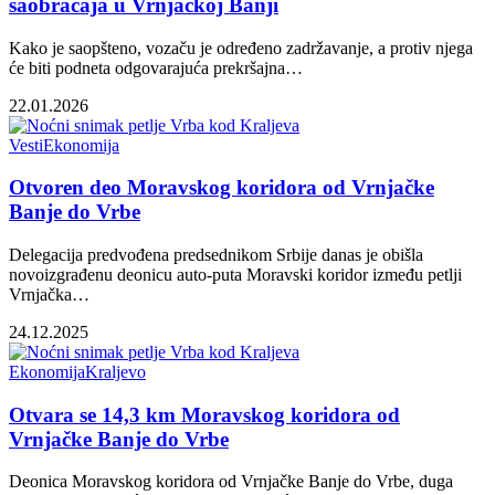
saobraćaja u Vrnjačkoj Banji
Kako je saopšteno, vozaču je određeno zadržavanje, a protiv njega
će biti podneta odgovarajuća prekršajna…
22.01.2026
Vesti
Ekonomija
Otvoren deo Moravskog koridora od Vrnjačke
Banje do Vrbe
Delegacija predvođena predsednikom Srbije danas je obišla
novoizgrađenu deonicu auto-puta Moravski koridor između petlji
Vrnjačka…
24.12.2025
Ekonomija
Kraljevo
Otvara se 14,3 km Moravskog koridora od
Vrnjačke Banje do Vrbe
Deonica Moravskog koridora od Vrnjačke Banje do Vrbe, duga