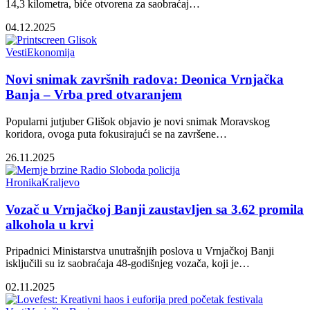
14,3 kilometra, biće otvorena za saobraćaj…
04.12.2025
Vesti
Ekonomija
Novi snimak završnih radova: Deonica Vrnjačka
Banja – Vrba pred otvaranjem
Popularni jutjuber Glišok objavio je novi snimak Moravskog
koridora, ovoga puta fokusirajući se na završene…
26.11.2025
Hronika
Kraljevo
Vozač u Vrnjačkoj Banji zaustavljen sa 3.62 promila
alkohola u krvi
Pripadnici Ministarstva unutrašnjih poslova u Vrnjačkoj Banji
isključili su iz saobraćaja 48-godišnjeg vozača, koji je…
02.11.2025