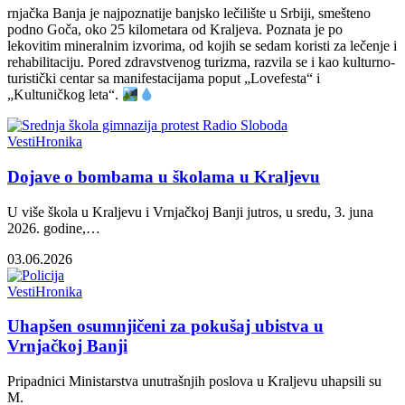
rnjačka Banja je najpoznatije banjsko lečilište u Srbiji, smešteno
podno Goča, oko 25 kilometara od Kraljeva. Poznata je po
lekovitim mineralnim izvorima, od kojih se sedam koristi za lečenje i
rehabilitaciju. Pored zdravstvenog turizma, razvila se i kao kulturno-
turistički centar sa manifestacijama poput „Lovefesta“ i
„Kultuničkog leta“.
Vesti
Hronika
Dojave o bombama u školama u Kraljevu
U više škola u Kraljevu i Vrnjačkoj Banji jutros, u sredu, 3. juna
2026. godine,…
03.06.2026
Vesti
Hronika
Uhapšen osumnjičeni za pokušaj ubistva u
Vrnjačkoj Banji
Pripadnici Ministarstva unutrašnjih poslova u Kraljevu uhapsili su
M.