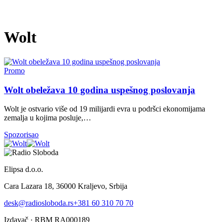
Wolt
Promo
Wolt obeležava 10 godina uspešnog poslovanja
Wolt je ostvario više od 19 milijardi evra u podršci ekonomijama
zemalja u kojima posluje,…
Spozorisao
Elipsa d.o.o.
Cara Lazara 18, 36000 Kraljevo, Srbija
desk@radiosloboda.rs
+381 60 310 70 70
Izdavač · RBM RA000189