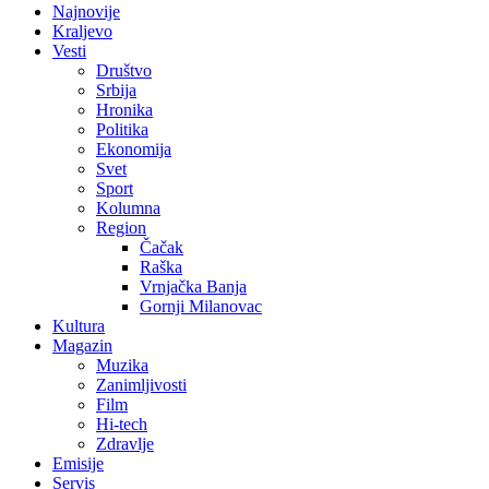
Najnovije
Kraljevo
Vesti
Društvo
Srbija
Hronika
Politika
Ekonomija
Svet
Sport
Kolumna
Region
Čačak
Raška
Vrnjačka Banja
Gornji Milanovac
Kultura
Magazin
Muzika
Zanimljivosti
Film
Hi-tech
Zdravlje
Emisije
Servis