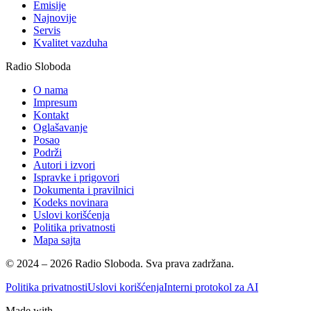
Emisije
Najnovije
Servis
Kvalitet vazduha
Radio Sloboda
O nama
Impresum
Kontakt
Oglašavanje
Posao
Podrži
Autori i izvori
Ispravke i prigovori
Dokumenta i pravilnici
Kodeks novinara
Uslovi korišćenja
Politika privatnosti
Mapa sajta
© 2024 – 2026 Radio Sloboda. Sva prava zadržana.
Politika privatnosti
Uslovi korišćenja
Interni protokol za AI
Made with