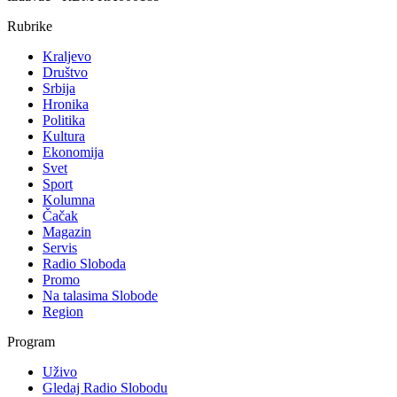
Rubrike
Kraljevo
Društvo
Srbija
Hronika
Politika
Kultura
Ekonomija
Svet
Sport
Kolumna
Čačak
Magazin
Servis
Radio Sloboda
Promo
Na talasima Slobode
Region
Program
Uživo
Gledaj Radio Slobodu