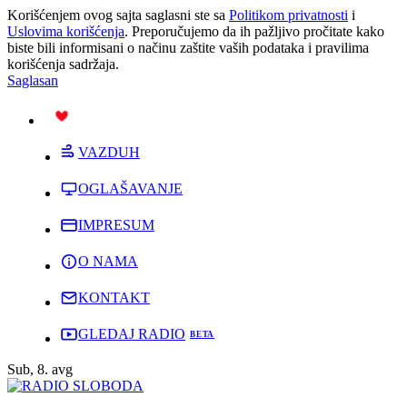
Korišćenjem ovog sajta saglasni ste sa
Politikom privatnosti
i
Uslovima korišćenja
. Preporučujemo da ih pažljivo pročitate kako
biste bili informisani o načinu zaštite vaših podataka i pravilima
korišćenja sadržaja.
Saglasan
PODRŽI
VAZDUH
OGLAŠAVANJE
IMPRESUM
O NAMA
KONTAKT
GLEDAJ RADIO
Sub, 8. avg