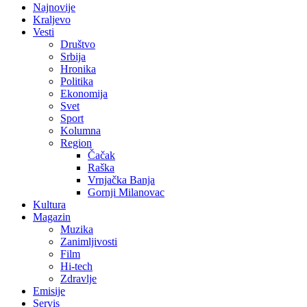
Najnovije
Kraljevo
Vesti
Društvo
Srbija
Hronika
Politika
Ekonomija
Svet
Sport
Kolumna
Region
Čačak
Raška
Vrnjačka Banja
Gornji Milanovac
Kultura
Magazin
Muzika
Zanimljivosti
Film
Hi-tech
Zdravlje
Emisije
Servis