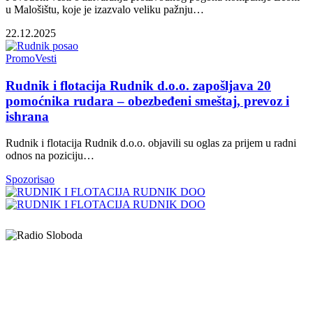
u Malošištu, koje je izazvalo veliku pažnju…
22.12.2025
Promo
Vesti
Rudnik i flotacija Rudnik d.o.o. zapošljava 20
pomoćnika rudara – obezbeđeni smeštaj, prevoz i
ishrana
Rudnik i flotacija Rudnik d.o.o. objavili su oglas za prijem u radni
odnos na poziciju…
Spozorisao
Elipsa d.o.o.
Cara Lazara 18, 36000 Kraljevo, Srbija
desk@radiosloboda.rs