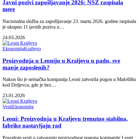
Javni pozivi zapošljavanje 2026: NSZ raspisala
mere
Nacionalna služba za zapošljavanje 23. marta 2026. godine raspisala
je ukupno 11 javnih poziva u…
24.03.2026
Ekonomija
Kraljevo
Proizvodnja u Leoniju u Kraljevu u padu, sve
manje zaposlenih?
Nakon što je nemačka kompanija Leoni zatvorila pogon u Malošištu
kod Doljevca, gde je bez…
23.01.2026
Vesti
Ekonomija
Leoni: Proizvodnja u Kraljevu trenutno stabilna,
fabrike nastavljaju rad
Povodom vesti o zatvaranju proizvodnog pogona kompanije Leoni