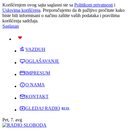
Korišćenjem ovog sajta saglasni ste sa
Politikom privatnosti
i
Uslovima korišćenja
. Preporučujemo da ih pažljivo pročitate kako
biste bili informisani o načinu zaštite vaših podataka i pravilima
korišćenja sadržaja.
Saglasan
PODRŽI
VAZDUH
OGLAŠAVANJE
IMPRESUM
O NAMA
KONTAKT
GLEDAJ RADIO
Pet, 7. avg