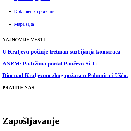
Dokumenta i pravilnici
Mapa sajta
NAJNOVIJE VESTI
U Kraljevu počinje tretman suzbijanja komaraca
ANEM: Podržimo portal Pančevo Si Ti
Dim nad Kraljevom zbog požara u Polumiru i Ušću.
PRATITE NAS
Zapošljavanje