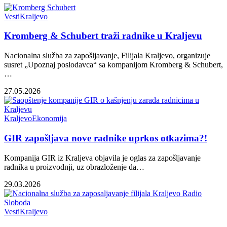
Vesti
Kraljevo
Kromberg & Schubert traži radnike u Kraljevu
Nacionalna služba za zapošljavanje, Filijala Kraljevo, organizuje
susret „Upoznaj poslodavca“ sa kompanijom Kromberg & Schubert,
…
27.05.2026
Kraljevo
Ekonomija
GIR zapošljava nove radnike uprkos otkazima?!
Kompanija GIR iz Kraljeva objavila je oglas za zapošljavanje
radnika u proizvodnji, uz obrazloženje da…
29.03.2026
Vesti
Kraljevo