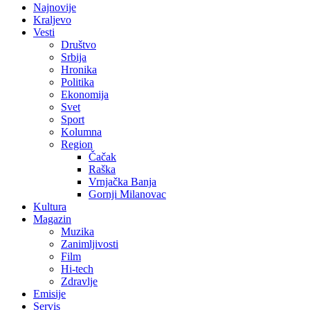
Najnovije
Kraljevo
Vesti
Društvo
Srbija
Hronika
Politika
Ekonomija
Svet
Sport
Kolumna
Region
Čačak
Raška
Vrnjačka Banja
Gornji Milanovac
Kultura
Magazin
Muzika
Zanimljivosti
Film
Hi-tech
Zdravlje
Emisije
Servis