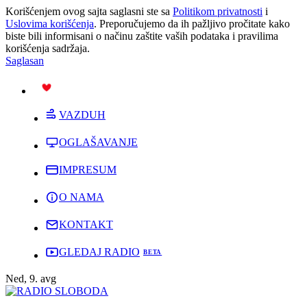
Korišćenjem ovog sajta saglasni ste sa
Politikom privatnosti
i
Uslovima korišćenja
. Preporučujemo da ih pažljivo pročitate kako
biste bili informisani o načinu zaštite vaših podataka i pravilima
korišćenja sadržaja.
Saglasan
PODRŽI
VAZDUH
OGLAŠAVANJE
IMPRESUM
O NAMA
KONTAKT
GLEDAJ RADIO
Ned, 9. avg