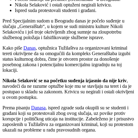
Nikola Selaković i ostali optuženi negirali krivicu.
Ispred suda protestovali studenti i građani.
Pred Specijalnim sudom u Beogradu danas je počelo suđenje u
slučaju „Generalštab“, u kojem se sudi ministru kulture Nikoli
Selakoviću i još troje okrivljenih zbog sumnje na zloupotrebu
službenog položaja i falsifikovanje službene isprave.
Kako piše
Danas
, optužnica Tužilaštva za organizovani kriminal
tereti okrivljene da su omogućili da kompleks Generalštaba izgubi
status kulturnog dobra, čime je otvoren prostor za donošenje
posebnog zakona i potencijalnu komercijalnu izgradnju na toj
lokaciji.
Nikola Selaković se na početku suđenja izjasnio da nije kriv
,
navodeći da ne razume optužbe koje mu se stavljaju na teret i da je
postupao u skladu sa zakonom. Krivicu su negirali i ostali okrivljeni
u ovom postupku.
Prema pisanju
Danasa
, ispred zgrade suda okupili su se studenti i
građani koji su protestovali zbog ovog slučaja, uz povike protiv
korupcije i političkog uticaja na institucije. Zabeleženo je i prisustvo
zaposlenih u Tužilaštvu za organizovani kriminal, koji su protestom
ukazali na probleme u radu pravosudnih organa.