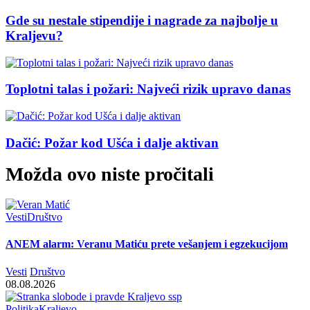
Gde su nestale stipendije i nagrade za najbolje u
Kraljevu?
Toplotni talas i požari: Najveći rizik upravo danas
Dačić: Požar kod Ušća i dalje aktivan
Možda ovo niste pročitali
Vesti
Društvo
ANEM alarm: Veranu Matiću prete vešanjem i egzekucijom
Vesti
Društvo
08.08.2026
Politika
Kraljevo