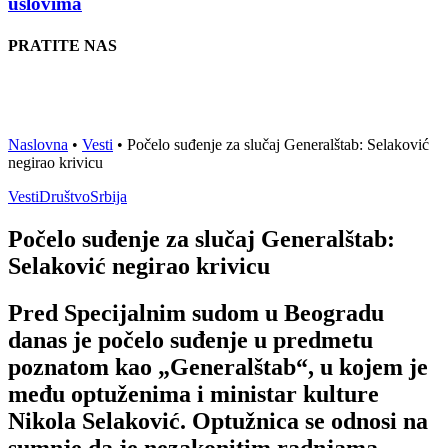
uslovima
PRATITE NAS
Naslovna
•
Vesti
•
Počelo suđenje za slučaj Generalštab: Selaković
negirao krivicu
Vesti
Društvo
Srbija
Počelo suđenje za slučaj Generalštab:
Selaković negirao krivicu
Pred Specijalnim sudom u Beogradu
danas je počelo suđenje u predmetu
poznatom kao „Generalštab“, u kojem je
među optuženima i ministar kulture
Nikola Selaković. Optužnica se odnosi na
sumnje da je nezakonitim radnjama