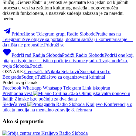
Slučaj „Generalštab“ u javnosti se posmatra kao jedan od ključnih
procesa u vezi sa zaštitom kulturnog nasleđa i odgovornošću
državnih funkcionera, a nastavak suđenja zakazan je za naredni
period.
Pridružite se Telegram grupi Radio Slobode
Pratite nas na
Telegramu
Sve objave sa portala, dodatni sadržaj i komentarisanje —
da ništa ne propustite.
Pridruži se
Podrži rad Radija Sloboda
Podrži Radio Slobodu
Podrži one koji
pitaju u tvoje ime — istina počinje u tvome gradu. Tvoja podrška,
tvoja Sloboda.
Podrži
OZNAKE:
Generalštab
Nikola Selaković
Specijalni sud u
Beogradu
Suđenje
Tužilaštvo za organizovani kriminal
Podeli ovaj članak
Facebook
Whatsapp
Whatsapp
Telegram
Link iskopiran
Predhodna vest
Olimpijska vatra ponovo u
Italiji: Zimske igre počinju za dva dana
Sledeća vest
Konferencija o
uticaju medija na mentalno zdravlje 8. februara
Ako si propustio