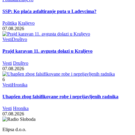
SSP: Ko plaća asfaltiranje puta u Lađevcima?
Politika
Kraljevo
07.08.2026
Vesti
Društvo
Prajd karavan 11. avgusta dolazi u Kraljevo
Vesti
Društvo
07.08.2026
6
Vesti
Hronika
Uhapšen zbog falsifikovane robe i neprijavljenih radnika
Vesti
Hronika
07.08.2026
Elipsa d.o.o.