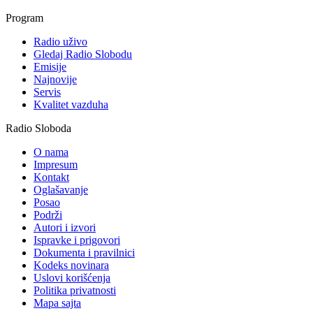
Program
Radio uživo
Gledaj Radio Slobodu
Emisije
Najnovije
Servis
Kvalitet vazduha
Radio Sloboda
O nama
Impresum
Kontakt
Oglašavanje
Posao
Podrži
Autori i izvori
Ispravke i prigovori
Dokumenta i pravilnici
Kodeks novinara
Uslovi korišćenja
Politika privatnosti
Mapa sajta