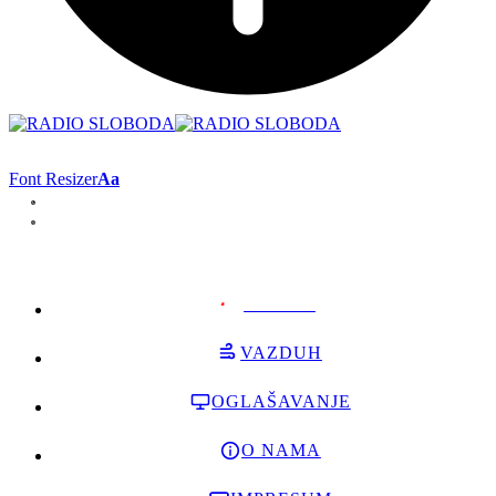
Font Resizer
Aa
PODRŽI
VAZDUH
OGLAŠAVANJE
O NAMA