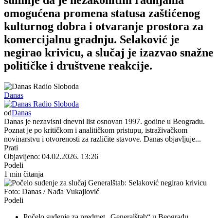
omogućena promena statusa zaštićenog
kulturnog dobra i otvaranje prostora za
komercijalnu gradnju. Selaković je
negirao krivicu, a slučaj je izazvao snažne
političke i društvene reakcije.
Danas
od
Danas
Danas je nezavisni dnevni list osnovan 1997. godine u Beogradu.
Poznat je po kritičkom i analitičkom pristupu, istraživačkom
novinarstvu i otvorenosti za različite stavove. Danas objavljuje...
Prati
Objavljeno: 04.02.2026. 13:26
Podeli
1 min čitanja
Foto: Danas / Nađa Vukajlović
Podeli
Počelo suđenje za predmet „Generalštab“ u Beogradu.