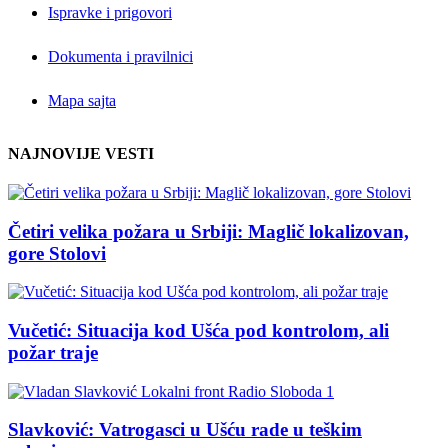
Ispravke i prigovori
Dokumenta i pravilnici
Mapa sajta
NAJNOVIJE VESTI
Četiri velika požara u Srbiji: Maglič lokalizovan,
gore Stolovi
Vučetić: Situacija kod Ušća pod kontrolom, ali
požar traje
Slavković: Vatrogasci u Ušću rade u teškim