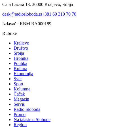
Cara Lazara 18, 36000 Kraljevo, Srbija
desk@radiosloboda.rs
+381 60 310 70 70
Izdavač · RBM RA000189
Rubrike
Kraljevo
Društvo
Srbija
Hronika
Politika
Kultura
Ekonomija
Svet
Sport
Kolumna
Čačak
Magazin
Servis
Radio Sloboda
Promo
Na talasima Slobode
Region