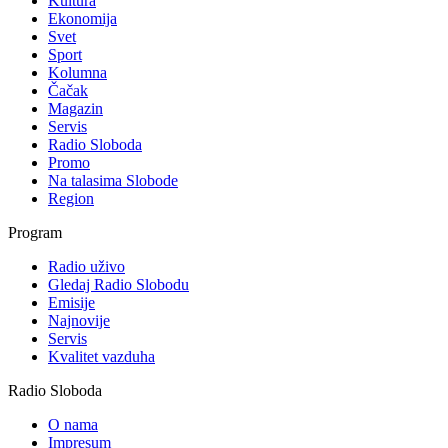
Kultura
Ekonomija
Svet
Sport
Kolumna
Čačak
Magazin
Servis
Radio Sloboda
Promo
Na talasima Slobode
Region
Program
Radio uživo
Gledaj Radio Slobodu
Emisije
Najnovije
Servis
Kvalitet vazduha
Radio Sloboda
O nama
Impresum