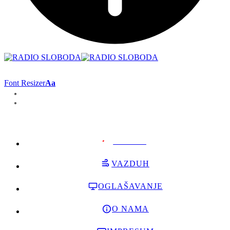
Font Resizer
Aa
PODRŽI
VAZDUH
OGLAŠAVANJE
O NAMA