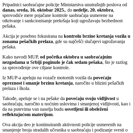
Pripadnici saobraćajne policije Ministarstva unutrašnjih poslova od
danas, sreda, 16. oktobar 2025.
, do
nedelje, 20. oktobra
,
sprovodiće mere pojačane kontrole saobraćaja usmerene na
otkrivanje i sankcionisanje prekršaja koji ugrožavaju bezbednost
pešaka.
Akcija je posebno fokusirana na
kontrolu brzine kretanja vozila u
zonama pešačkih prelaza
, gde su najčešći slučajevi ugrožavanja
pešaka.
Kako navodi MUP,
od početka oktobra u saobraćajnim
nezgodama u Srbiji poginulo je čak sedam pešaka
, što je razlog
za sprovođenje ove ciljane kontrole.
Iz MUP-a apeluju na vozače motornih vozila da
povećaju
opreznost i smanje brzinu kretanja
, naročito u blizini pešačkih
prelaza i škola.
Takođe, apeluje se i na pešake da
povećaju svoju vidljivost
u
saobraćaju, naročito u noćnim uslovima i smanjenoj vidljivosti, kao i
da na putevima van naselja budu
osvetljeni ili obeleženi
reflektujućom materijom
.
Ova akcija deo je kontinuiranih aktivnosti policije usmerenih na
smanjenje broja stradalih učesnika u saobraćaju i podizanje svesti o