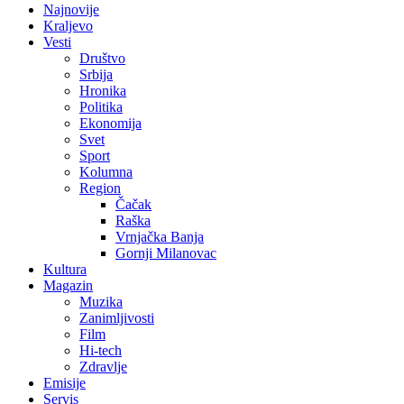
Najnovije
Kraljevo
Vesti
Društvo
Srbija
Hronika
Politika
Ekonomija
Svet
Sport
Kolumna
Region
Čačak
Raška
Vrnjačka Banja
Gornji Milanovac
Kultura
Magazin
Muzika
Zanimljivosti
Film
Hi-tech
Zdravlje
Emisije
Servis