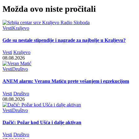
Možda ovo niste pročitali
Vesti
Kraljevo
Gde su nestale stipendije i nagrade za najbolje u Kraljevu?
Vesti
Kraljevo
08.08.2026
Vesti
Društvo
ANEM alarm: Veranu Matiću prete vešanjem i egzekucijom
Vesti
Društvo
08.08.2026
Vesti
Društvo
Dačić: Požar kod Ušća i dalje aktivan
Vesti
Društvo