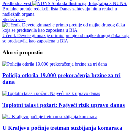
Predhodna vest
NUNS:
Brutalne pretnje redakciji lista Danas zahtevaju hitnu reakciju
nadležnih organa
Sledeća vest
Učenik Devete gimnazije primio pretnje od majke drugog đaka koja
se predstavila kao zaposlena u BIA
Ako si propustio
Policija otkrila 19.000 prekoračenja brzine za tri
dana
Toplotni talas i požari: Najveći rizik upravo danas
U Kraljevu počinje tretman suzbijanja komaraca