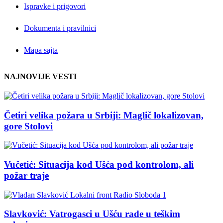
Ispravke i prigovori
Dokumenta i pravilnici
Mapa sajta
NAJNOVIJE VESTI
Četiri velika požara u Srbiji: Maglič lokalizovan,
gore Stolovi
Vučetić: Situacija kod Ušća pod kontrolom, ali
požar traje
Slavković: Vatrogasci u Ušću rade u teškim