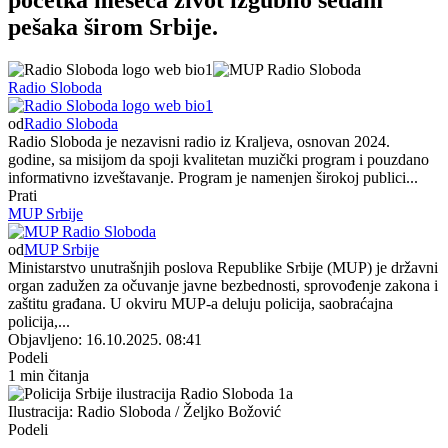
pešaka širom Srbije.
Radio Sloboda
od
Radio Sloboda
Radio Sloboda je nezavisni radio iz Kraljeva, osnovan 2024.
godine, sa misijom da spoji kvalitetan muzički program i pouzdano
informativno izveštavanje. Program je namenjen širokoj publici...
Prati
MUP Srbije
od
MUP Srbije
Ministarstvo unutrašnjih poslova Republike Srbije (MUP) je državni
organ zadužen za očuvanje javne bezbednosti, sprovođenje zakona i
zaštitu građana. U okviru MUP-a deluju policija, saobraćajna
policija,...
Objavljeno: 16.10.2025. 08:41
Podeli
1 min čitanja
Ilustracija: Radio Sloboda / Željko Božović
Podeli