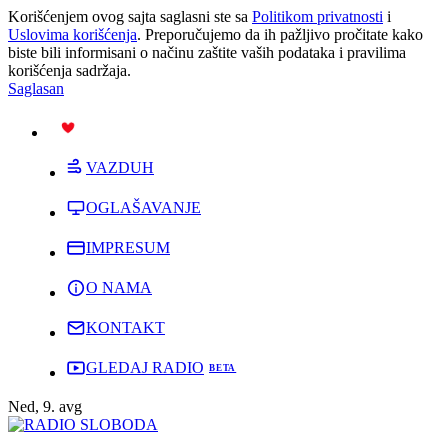
Korišćenjem ovog sajta saglasni ste sa
Politikom privatnosti
i
Uslovima korišćenja
. Preporučujemo da ih pažljivo pročitate kako
biste bili informisani o načinu zaštite vaših podataka i pravilima
korišćenja sadržaja.
Saglasan
PODRŽI
VAZDUH
OGLAŠAVANJE
IMPRESUM
O NAMA
KONTAKT
GLEDAJ RADIO
Ned, 9. avg