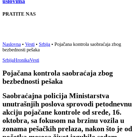
uslovima
PRATITE NAS
Naslovna
•
Vesti
•
Srbija
•
Pojačana kontrola saobraćaja zbog
bezbednosti pešaka
Srbija
Hronika
Vesti
Pojačana kontrola saobraćaja zbog
bezbednosti pešaka
Saobraćajna policija Ministarstva
unutrašnjih poslova sprovodi petodnevnu
akciju pojačane kontrole od srede, 16.
oktobra, sa fokusom na brzinu vozila u
zonama pešačkih prelaza, nakon što je od
početka meseca život izgubilo sedam