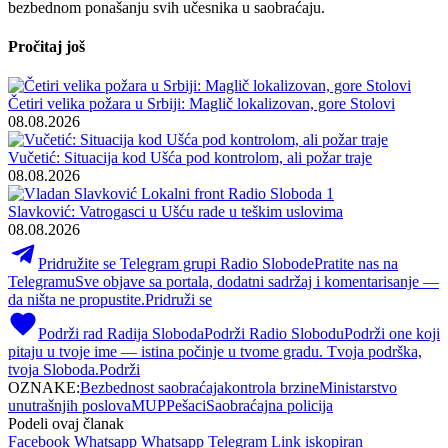
bezbednom ponašanju svih učesnika u saobraćaju.
Pročitaj još
Četiri velika požara u Srbiji: Maglič lokalizovan, gore Stolovi
08.08.2026
Vučetić: Situacija kod Ušća pod kontrolom, ali požar traje
08.08.2026
Slavković: Vatrogasci u Ušću rade u teškim uslovima
08.08.2026
Pridružite se Telegram grupi Radio Slobode
Pratite nas na
Telegramu
Sve objave sa portala, dodatni sadržaj i komentarisanje —
da ništa ne propustite.
Pridruži se
Podrži rad Radija Sloboda
Podrži Radio Slobodu
Podrži one koji
pitaju u tvoje ime — istina počinje u tvome gradu. Tvoja podrška,
tvoja Sloboda.
Podrži
OZNAKE:
Bezbednost saobraćaja
kontrola brzine
Ministarstvo
unutrašnjih poslova
MUP
Pešaci
Saobraćajna policija
Podeli ovaj članak
Facebook
Whatsapp
Whatsapp
Telegram
Link iskopiran