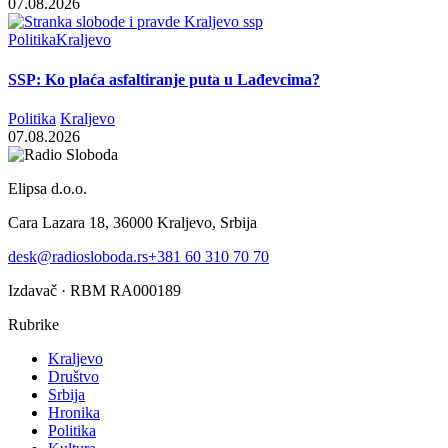
07.08.2026
Politika
Kraljevo
SSP: Ko plaća asfaltiranje puta u Lađevcima?
Politika
Kraljevo
07.08.2026
Elipsa d.o.o.
Cara Lazara 18, 36000 Kraljevo, Srbija
desk@radiosloboda.rs
+381 60 310 70 70
Izdavač · RBM RA000189
Rubrike
Kraljevo
Društvo
Srbija
Hronika
Politika