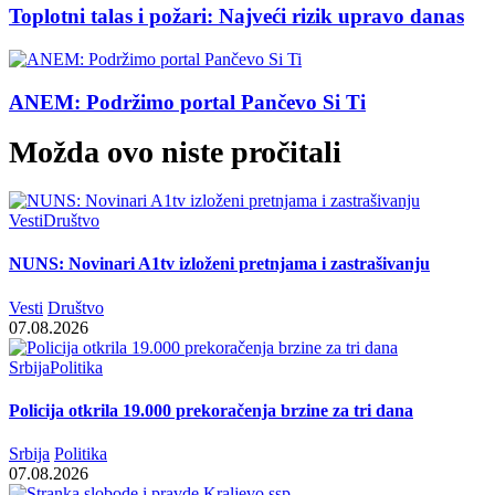
Toplotni talas i požari: Najveći rizik upravo danas
ANEM: Podržimo portal Pančevo Si Ti
Možda ovo niste pročitali
Vesti
Društvo
NUNS: Novinari A1tv izloženi pretnjama i zastrašivanju
Vesti
Društvo
07.08.2026
Srbija
Politika
Policija otkrila 19.000 prekoračenja brzine za tri dana
Srbija
Politika
07.08.2026