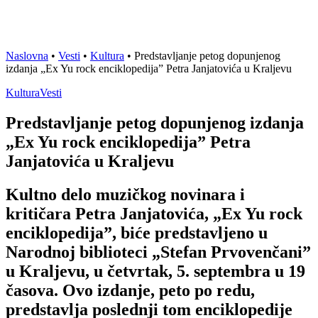
Naslovna
•
Vesti
•
Kultura
•
Predstavljanje petog dopunjenog
izdanja „Ex Yu rock enciklopedija” Petra Janjatovića u Kraljevu
Kultura
Vesti
Predstavljanje petog dopunjenog izdanja
„Ex Yu rock enciklopedija” Petra
Janjatovića u Kraljevu
Kultno delo muzičkog novinara i
kritičara Petra Janjatovića, „Ex Yu rock
enciklopedija”, biće predstavljeno u
Narodnoj biblioteci „Stefan Prvovenčani”
u Kraljevu, u četvrtak, 5. septembra u 19
časova. Ovo izdanje, peto po redu,
predstavlja poslednji tom enciklopedije