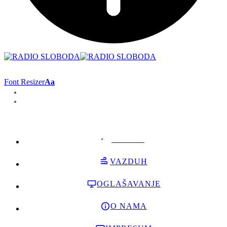
Font Resizer
Aa
PODRŽI
VAZDUH
OGLAŠAVANJE
O NAMA