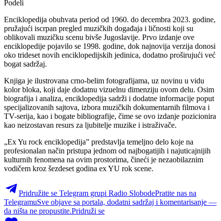
Podeli
Enciklopedija obuhvata period od 1960. do decembra 2023. godine,
pružajući iscrpan pregled muzičkih događaja i ličnosti koji su
oblikovali muzičku scenu bivše Jugoslavije. Prvo izdanje ove
enciklopedije pojavilo se 1998. godine, dok najnovija verzija donosi
oko trideset novih enciklopedijskih jedinica, dodatno proširujući već
bogat sadržaj.
Knjiga je ilustrovana crno-belim fotografijama, uz novinu u vidu
kolor bloka, koji daje dodatnu vizuelnu dimenziju ovom delu. Osim
biografija i analiza, enciklopedija sadrži i dodatne informacije poput
specijalizovanih sajtova, izbora muzičkih dokumentarnih filmova i
TV-serija, kao i bogate bibliografije, čime se ovo izdanje pozicionira
kao neizostavan resurs za ljubitelje muzike i istraživače.
„Ex Yu rock enciklopedija” predstavlja temeljno delo koje na
profesionalan način pristupa jednom od najbogatijih i najuticajnijih
kulturnih fenomena na ovim prostorima, čineći je nezaobilaznim
vodičem kroz šezdeset godina ex YU rok scene.
Pridružite se Telegram grupi Radio Slobode
Pratite nas na
Telegramu
Sve objave sa portala, dodatni sadržaj i komentarisanje —
da ništa ne propustite.
Pridruži se