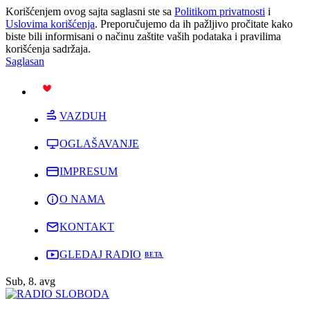
Korišćenjem ovog sajta saglasni ste sa
Politikom privatnosti
i
Uslovima korišćenja
. Preporučujemo da ih pažljivo pročitate kako
biste bili informisani o načinu zaštite vaših podataka i pravilima
korišćenja sadržaja.
Saglasan
PODRŽI
VAZDUH
OGLAŠAVANJE
IMPRESUM
O NAMA
KONTAKT
GLEDAJ RADIO
Sub, 8. avg