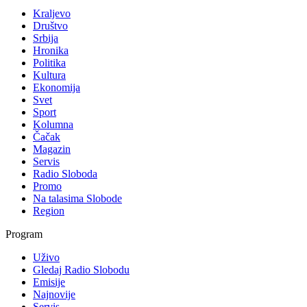
Kraljevo
Društvo
Srbija
Hronika
Politika
Kultura
Ekonomija
Svet
Sport
Kolumna
Čačak
Magazin
Servis
Radio Sloboda
Promo
Na talasima Slobode
Region
Program
Uživo
Gledaj Radio Slobodu
Emisije
Najnovije
Servis