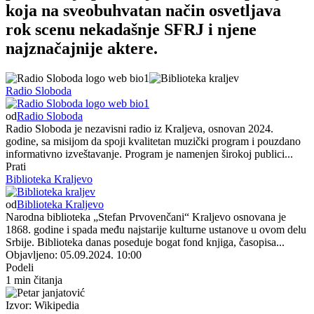
koja na sveobuhvatan način osvetljava
rok scenu nekadašnje SFRJ i njene
najznačajnije aktere.
Radio Sloboda
od
Radio Sloboda
Radio Sloboda je nezavisni radio iz Kraljeva, osnovan 2024.
godine, sa misijom da spoji kvalitetan muzički program i pouzdano
informativno izveštavanje. Program je namenjen širokoj publici...
Prati
Biblioteka Kraljevo
od
Biblioteka Kraljevo
Narodna biblioteka „Stefan Prvovenčani“ Kraljevo osnovana je
1868. godine i spada među najstarije kulturne ustanove u ovom delu
Srbije. Biblioteka danas poseduje bogat fond knjiga, časopisa...
Objavljeno: 05.09.2024. 10:00
Podeli
1 min čitanja
Izvor: Wikipedia