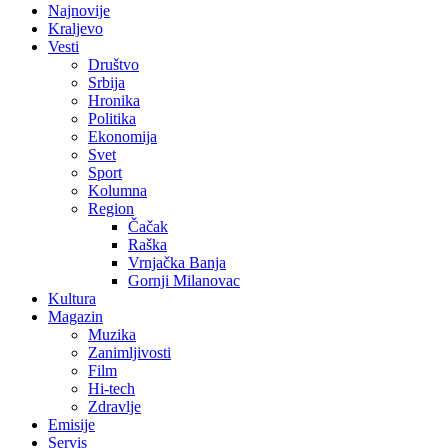
Najnovije
Kraljevo
Vesti
Društvo
Srbija
Hronika
Politika
Ekonomija
Svet
Sport
Kolumna
Region
Čačak
Raška
Vrnjačka Banja
Gornji Milanovac
Kultura
Magazin
Muzika
Zanimljivosti
Film
Hi-tech
Zdravlje
Emisije
Servis