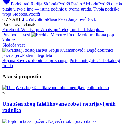
Podrži rad Radija Sloboda
Podrži Radio Slobodu
Podrži one koji
pitaju u tvoje ime — istina počinje u tvome gradu. Tvoja podrška,
tvoja Sloboda.
Podrži
OZNAKE:
ExYu
Kultura
Music
Petar Janjatović
Rock
Podeli ovaj članak
Facebook
Whatsapp
Whatsapp
Telegram
Link iskopiran
Predhodna vest
Fredi Merkjuri: Ikona pop
kulture
Sledeća vest
Bojana Savović dobitnica priznanja „Prsten integriteta“ Lokalnog
fronta
Ako si propustio
6
Uhapšen zbog falsifikovane robe i neprijavljenih
radnika