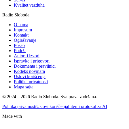
Kvalitet vazduha
Radio Sloboda
O nama
Impresum
Kontakt
Oglašavanje
Posao
Podrži
Autori i izvori
Ispravke i prigovori
Dokumenta i pravilnici
Kodeks novinara
Uslovi korišćenja
Politika privatnosti
Mapa sajta
© 2024 – 2026 Radio Sloboda. Sva prava zadržana.
Politika privatnosti
Uslovi korišćenja
Interni protokol za AI
Made with