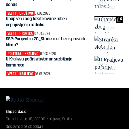
VESTI
danas
DRUŠTVO
VESTI
DRUŠTVO
07.08.2026
Uhapšen zbog falsifikovane robe i
6
VESTI
neprijavljenih radnika
HRONIKA
VESTI
HRONIKA
07.08.2026
SSP: Pacijenti u ZC „Studenica“ bez ispravnih
POLITIKA
klima?
KRALJEVO
POLITIKA
KRALJEVO
07.08.2026
U Kraljevu počinje tretman suzbijanja
VESTI
komaraca
KRALJEVO
VESTI
KRALJEVO
06.08.2026
Elipsa d.o.o.
Cara Lazara 18, 36000 Kraljevo, Srbija
desk@radiosloboda.rs