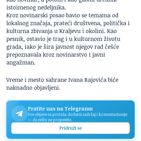
istoimenog nedeljnika.
Kroz novinarski posao bavio se temama od
lokalnog značaja, prateći društvena, politička i
kulturna zbivanja u Kraljevu i okolini. Kao
pesnik, ostavio je trag i u kulturnom životu
grada, iako je šira javnost njegov rad češće
prepoznavala kroz novinarstvo i javni
angažman.
Vreme i mesto sahrane Ivana Rajovića biće
naknadno objavljeni.
Pratite nas na Telegramu
Sve objave sa portala, dodatni sadržaj i komentarisanje
— da ništa ne propustite.
Pridruži se