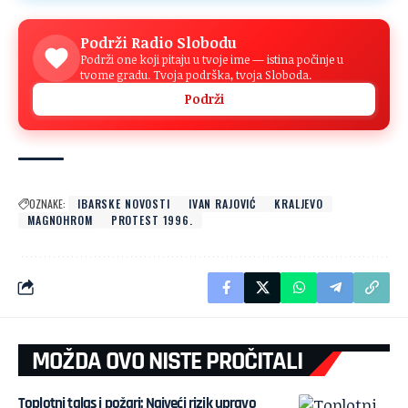
Podrži Radio Slobodu
Podrži one koji pitaju u tvoje ime — istina počinje u
tvome gradu. Tvoja podrška, tvoja Sloboda.
Podrži
OZNAKE:
IBARSKE NOVOSTI
IVAN RAJOVIĆ
KRALJEVO
MAGNOHROM
PROTEST 1996.
MOŽDA OVO NISTE PROČITALI
Toplotni talas i požari: Najveći rizik upravo