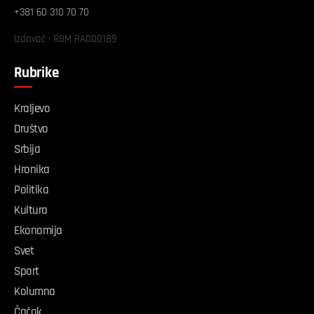
+381 60 310 70 70
Izdavač · RBM RA000189
Rubrike
Kraljevo
Društvo
Srbija
Hronika
Politika
Kultura
Ekonomija
Svet
Sport
Kolumna
Čačak