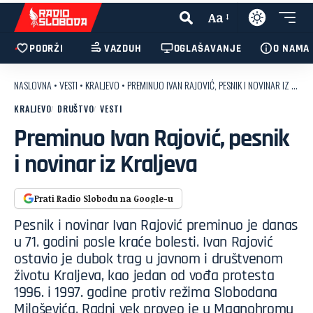
Aa
PODRŽI
VAZDUH
OGLAŠAVANJE
O NAMA
NASLOVNA
•
VESTI
•
KRALJEVO
•
PREMINUO IVAN RAJOVIĆ, PESNIK I NOVINAR IZ KRALJEVA
KRALJEVO
DRUŠTVO
VESTI
Preminuo Ivan Rajović, pesnik
i novinar iz Kraljeva
Prati Radio Slobodu na Google-u
Pesnik i novinar Ivan Rajović preminuo je danas
u 71. godini posle kraće bolesti. Ivan Rajović
ostavio je dubok trag u javnom i društvenom
životu Kraljeva, kao jedan od vođa protesta
1996. i 1997. godine protiv režima Slobodana
Miloševića. Radni vek proveo je u Magnohromu