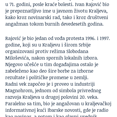
u 71. godini, posle kraće bolesti. Ivan Rajović bio
je prepoznatljivo ime u javnom životu Kraljeva,
kako kroz novinarski rad, tako i kroz društveni
angažman tokom burnih devedesetih godina.
Rajović je bio jedan od vođa protesta 1996. i 1997.
godine, koji su u Kraljevu i širom Srbije
organizovani protiv režima Slobodana
Miloševića, nakon spornih lokalnih izbora.
Njegovo učešće u tim događajima ostalo je
zabeleženo kao deo šire borbe za izborne
rezultate i političke promene u zemlji.
Radni vek započeo je i proveo u industriji
Magnohrom, jednom od simbola privrednog
razvoja Kraljeva u drugoj polovini 20. veka.
Paralelno sa tim, bio je angažovan u kraljevačkoj
informativnoj kući Ibarske novosti, gde je radio
kao novinar, a potom i kao glavni urednik