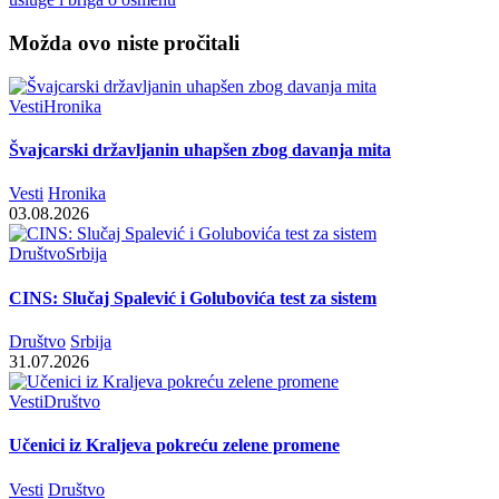
Možda ovo niste pročitali
Vesti
Hronika
Švajcarski državljanin uhapšen zbog davanja mita
Vesti
Hronika
03.08.2026
Društvo
Srbija
CINS: Slučaj Spalević i Golubovića test za sistem
Društvo
Srbija
31.07.2026
Vesti
Društvo
Učenici iz Kraljeva pokreću zelene promene
Vesti
Društvo