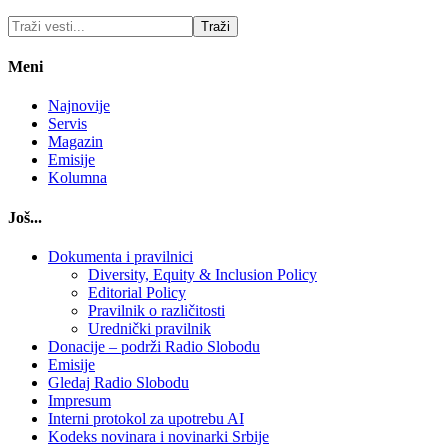
Meni
Najnovije
Servis
Magazin
Emisije
Kolumna
Još...
Dokumenta i pravilnici
Diversity, Equity & Inclusion Policy
Editorial Policy
Pravilnik o različitosti
Urednički pravilnik
Donacije – podrži Radio Slobodu
Emisije
Gledaj Radio Slobodu
Impresum
Interni protokol za upotrebu AI
Kodeks novinara i novinarki Srbije