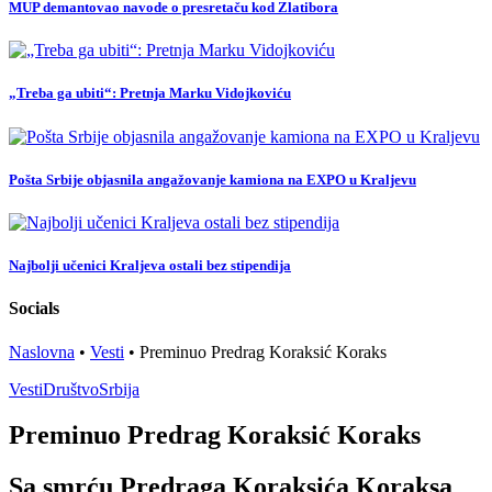
MUP demantovao navode o presretaču kod Zlatibora
„Treba ga ubiti“: Pretnja Marku Vidojkoviću
Pošta Srbije objasnila angažovanje kamiona na EXPO u Kraljevu
Najbolji učenici Kraljeva ostali bez stipendija
Socials
Naslovna
•
Vesti
•
Preminuo Predrag Koraksić Koraks
Vesti
Društvo
Srbija
Preminuo Predrag Koraksić Koraks
Sa smrću Predraga Koraksića Koraksa