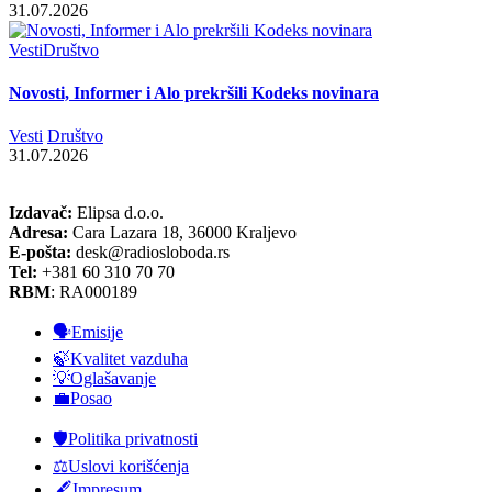
31.07.2026
Vesti
Društvo
Novosti, Informer i Alo prekršili Kodeks novinara
Vesti
Društvo
31.07.2026
Izdavač:
Elipsa d.o.o.
Adresa:
Cara Lazara 18, 36000 Kraljevo
E-pošta:
desk@radiosloboda.rs
Tel:
+381 60 310 70 70
RBM
: RA000189
🗣️Emisije
🍃Kvalitet vazduha
💡Oglašavanje
💼Posao
🛡️Politika privatnosti
⚖️Uslovi korišćenja
🖋️Impresum