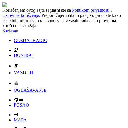
Korišćenjem ovog sajta saglasni ste sa
Politikom privatnosti
i
Uslovima korišćenja
. Preporučujemo da ih pažljivo pročitate kako
biste bili informisani o načinu zaštite vaših podataka i pravilima
korišćenja sadržaja.
Saglasan
GLEDAJ RADIO
🎁
DONIRAJ
🌍
VAZDUH
💰
OGLAŠAVANJE
🧑‍💼
POSAO
🧭
MAPA