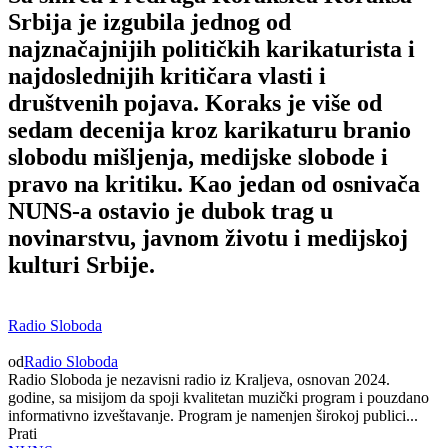
Srbija je izgubila jednog od
najznačajnijih političkih karikaturista i
najdoslednijih kritičara vlasti i
društvenih pojava. Koraks je više od
sedam decenija kroz karikaturu branio
slobodu mišljenja, medijske slobode i
pravo na kritiku. Kao jedan od osnivača
NUNS-a ostavio je dubok trag u
novinarstvu, javnom životu i medijskoj
kulturi Srbije.
Radio Sloboda
od
Radio Sloboda
Radio Sloboda je nezavisni radio iz Kraljeva, osnovan 2024.
godine, sa misijom da spoji kvalitetan muzički program i pouzdano
informativno izveštavanje. Program je namenjen širokoj publici...
Prati