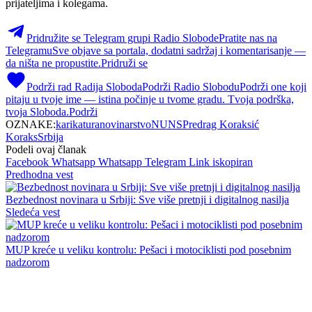
prijateljima i kolegama.
Pridružite se Telegram grupi Radio Slobode
Pratite nas na
Telegramu
Sve objave sa portala, dodatni sadržaj i komentarisanje —
da ništa ne propustite.
Pridruži se
Podrži rad Radija Sloboda
Podrži Radio Slobodu
Podrži one koji
pitaju u tvoje ime — istina počinje u tvome gradu. Tvoja podrška,
tvoja Sloboda.
Podrži
OZNAKE:
karikatura
novinarstvo
NUNS
Predrag Koraksić
Koraks
Srbija
Podeli ovaj članak
Facebook
Whatsapp
Whatsapp
Telegram
Link iskopiran
Predhodna vest
Bezbednost novinara u Srbiji: Sve više pretnji i digitalnog nasilja
Sledeća vest
MUP kreće u veliku kontrolu: Pešaci i motociklisti pod posebnim
nadzorom