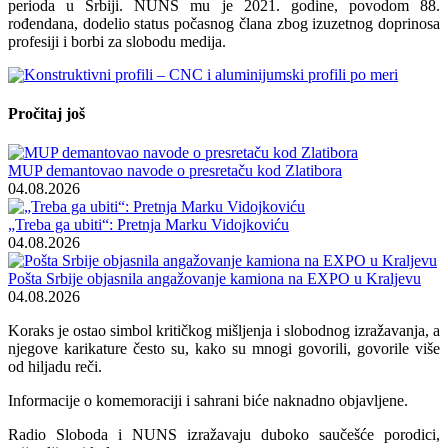
perioda u Srbiji. NUNS mu je 2021. godine, povodom 88.
rođendana, dodelio status počasnog člana zbog izuzetnog doprinosa
profesiji i borbi za slobodu medija.
Pročitaj još
MUP demantovao navode o presretaču kod Zlatibora
04.08.2026
„Treba ga ubiti“: Pretnja Marku Vidojkoviću
04.08.2026
Pošta Srbije objasnila angažovanje kamiona na EXPO u Kraljevu
04.08.2026
Koraks je ostao simbol kritičkog mišljenja i slobodnog izražavanja, a
njegove karikature često su, kako su mnogi govorili, govorile više
od hiljadu reči.
Informacije o komemoraciji i sahrani biće naknadno objavljene.
Radio Sloboda i NUNS izražavaju duboko saučešće porodici,