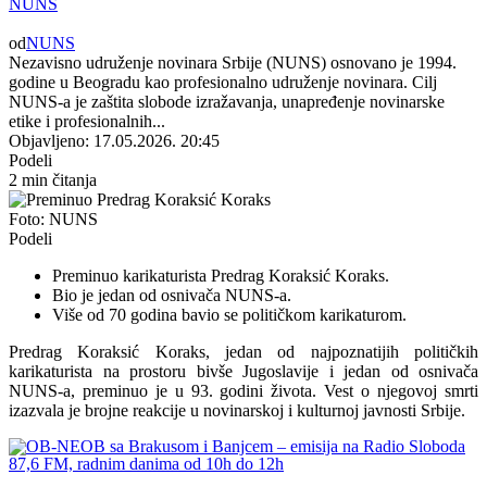
NUNS
od
NUNS
Nezavisno udruženje novinara Srbije (NUNS) osnovano je 1994.
godine u Beogradu kao profesionalno udruženje novinara. Cilj
NUNS-a je zaštita slobode izražavanja, unapređenje novinarske
etike i profesionalnih...
Objavljeno: 17.05.2026. 20:45
Podeli
2 min čitanja
Foto: NUNS
Podeli
Preminuo karikaturista Predrag Koraksić Koraks.
Bio je jedan od osnivača NUNS-a.
Više od 70 godina bavio se političkom karikaturom.
Predrag Koraksić Koraks, jedan od najpoznatijih političkih
karikaturista na prostoru bivše Jugoslavije i jedan od osnivača
NUNS-a, preminuo je u 93. godini života. Vest o njegovoj smrti
izazvala je brojne reakcije u novinarskoj i kulturnoj javnosti Srbije.