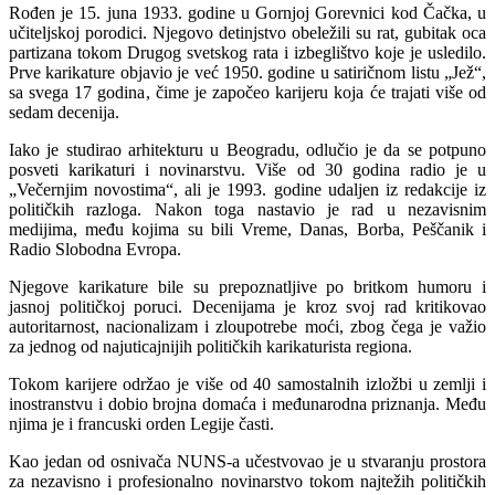
Rođen je 15. juna 1933. godine u Gornjoj Gorevnici kod Čačka, u
učiteljskoj porodici. Njegovo detinjstvo obeležili su rat, gubitak oca
partizana tokom Drugog svetskog rata i izbeglištvo koje je usledilo.
Prve karikature objavio je već 1950. godine u satiričnom listu „Jež“,
sa svega 17 godina, čime je započeo karijeru koja će trajati više od
sedam decenija.
Iako je studirao arhitekturu u Beogradu, odlučio je da se potpuno
posveti karikaturi i novinarstvu. Više od 30 godina radio je u
„Večernjim novostima“, ali je 1993. godine udaljen iz redakcije iz
političkih razloga. Nakon toga nastavio je rad u nezavisnim
medijima, među kojima su bili Vreme, Danas, Borba, Peščanik i
Radio Slobodna Evropa.
Njegove karikature bile su prepoznatljive po britkom humoru i
jasnoj političkoj poruci. Decenijama je kroz svoj rad kritikovao
autoritarnost, nacionalizam i zloupotrebe moći, zbog čega je važio
za jednog od najuticajnijih političkih karikaturista regiona.
Tokom karijere održao je više od 40 samostalnih izložbi u zemlji i
inostranstvu i dobio brojna domaća i međunarodna priznanja. Među
njima je i francuski orden Legije časti.
Kao jedan od osnivača NUNS-a učestvovao je u stvaranju prostora
za nezavisno i profesionalno novinarstvo tokom najtežih političkih