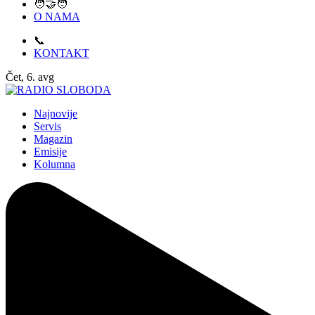
🧑‍🤝‍🧑
O NAMA
📞
KONTAKT
Čet, 6. avg
Najnovije
Servis
Magazin
Emisije
Kolumna