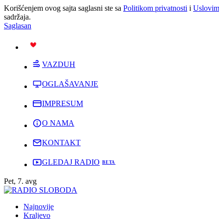
Korišćenjem ovog sajta saglasni ste sa
Politikom privatnosti
i
Uslovim
sadržaja.
Saglasan
PODRŽI
VAZDUH
OGLAŠAVANJE
IMPRESUM
O NAMA
KONTAKT
GLEDAJ RADIO
Pet, 7. avg
Najnovije
Kraljevo