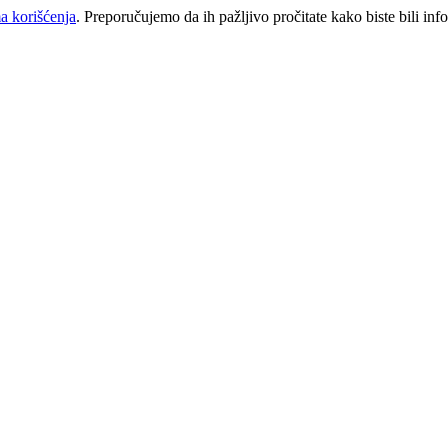
a korišćenja
. Preporučujemo da ih pažljivo pročitate kako biste bili inf