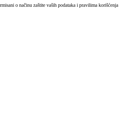
ormisani o načinu zaštite vaših podataka i pravilima korišćenja