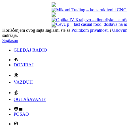
Korišćenjem ovog sajta saglasni ste sa
Politikom privatnosti
i
Uslovim
sadržaja.
Saglasan
GLEDAJ RADIO
🎁
DONIRAJ
🌍
VAZDUH
💰
OGLAŠAVANJE
🧑‍💼
POSAO
🧭