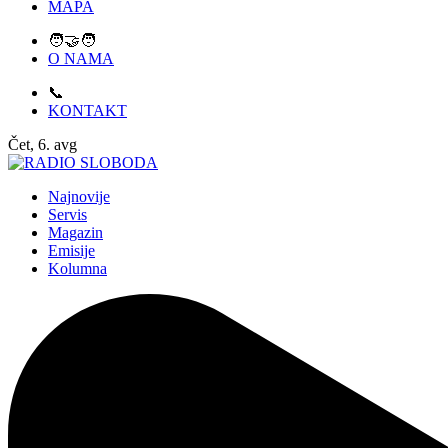
MAPA
🧑‍🤝‍🧑
O NAMA
📞
KONTAKT
Čet, 6. avg
Najnovije
Servis
Magazin
Emisije
Kolumna