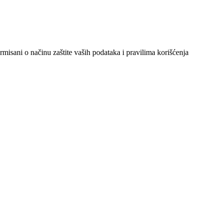
ormisani o načinu zaštite vaših podataka i pravilima korišćenja