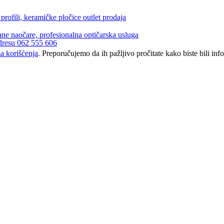
a korišćenja
. Preporučujemo da ih pažljivo pročitate kako biste bili inf