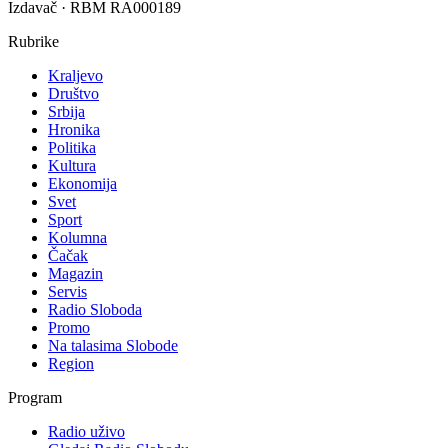
Izdavač · RBM RA000189
Rubrike
Kraljevo
Društvo
Srbija
Hronika
Politika
Kultura
Ekonomija
Svet
Sport
Kolumna
Čačak
Magazin
Servis
Radio Sloboda
Promo
Na talasima Slobode
Region
Program
Radio uživo