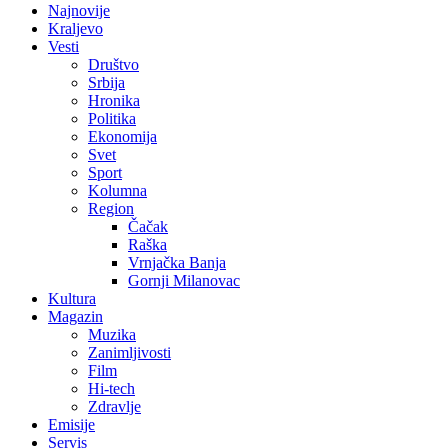
Najnovije
Kraljevo
Vesti
Društvo
Srbija
Hronika
Politika
Ekonomija
Svet
Sport
Kolumna
Region
Čačak
Raška
Vrnjačka Banja
Gornji Milanovac
Kultura
Magazin
Muzika
Zanimljivosti
Film
Hi-tech
Zdravlje
Emisije
Servis