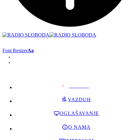
Font Resizer
Aa
PODRŽI
VAZDUH
OGLAŠAVANJE
O NAMA