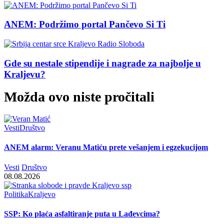
ANEM: Podržimo portal Pančevo Si Ti
Gde su nestale stipendije i nagrade za najbolje u
Kraljevu?
Možda ovo niste pročitali
Vesti
Društvo
ANEM alarm: Veranu Matiću prete vešanjem i egzekucijom
Vesti
Društvo
08.08.2026
Politika
Kraljevo
SSP: Ko plaća asfaltiranje puta u Lađevcima?