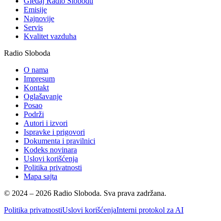
Gledaj Radio Slobodu
Emisije
Najnovije
Servis
Kvalitet vazduha
Radio Sloboda
O nama
Impresum
Kontakt
Oglašavanje
Posao
Podrži
Autori i izvori
Ispravke i prigovori
Dokumenta i pravilnici
Kodeks novinara
Uslovi korišćenja
Politika privatnosti
Mapa sajta
© 2024 – 2026 Radio Sloboda. Sva prava zadržana.
Politika privatnosti
Uslovi korišćenja
Interni protokol za AI