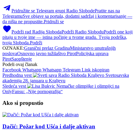
Pridružite se Telegram grupi Radio Slobode
Pratite nas na
Telegramu
Sve objave sa portala, dodatni sadržaj i komentarisanje —
da ništa ne propustite.
Pridruži se
Podrži rad Radija Sloboda
Podrži Radio Slobodu
Podrži one koji
pitaju u tvoje ime — istina počinje u tvome gradu. Tvoja podrška,
tvoja Sloboda.
Podrži
OZNAKE:
Granični prelaz Gradina
Ministarstvo unutrašnjih
poslova
Osnovno javno tužilaštvo Pirot
Policijska uprava
Pirot
Saopštenje
Podeli ovaj članak
Facebook
Whatsapp
Whatsapp
Telegram
Link iskopiran
Predhodna vest
Svetosavska
akademija 28. januara u Kraljevu
Sledeća vest
Nemačke olimpijke i olimpijci na
OnlyFansu: „Nije pornografija“
Ako si propustio
Dačić: Požar kod Ušća i dalje aktivan