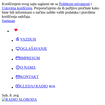
Korišćenjem ovog sajta saglasni ste sa
Politikom privatnosti
i
Uslovima korišćenja
. Preporučujemo da ih pažljivo pročitate kako
biste bili informisani o načinu zaštite vaših podataka i pravilima
korišćenja sadržaja.
Saglasan
PODRŽI
VAZDUH
OGLAŠAVANJE
IMPRESUM
O NAMA
KONTAKT
GLEDAJ RADIO
Sub, 8. avg