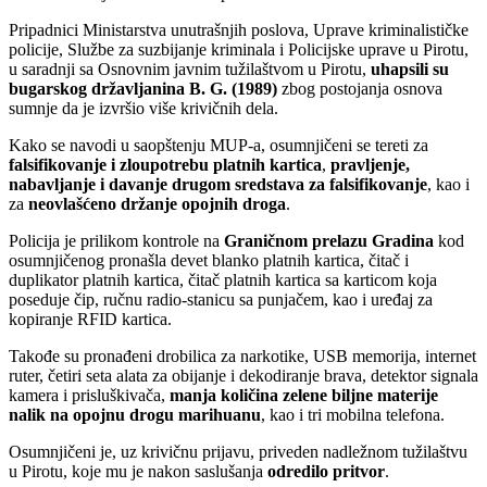
Pripadnici Ministarstva unutrašnjih poslova, Uprave kriminalističke
policije, Službe za suzbijanje kriminala i Policijske uprave u Pirotu,
u saradnji sa Osnovnim javnim tužilaštvom u Pirotu,
uhapsili su
bugarskog državljanina B. G. (1989)
zbog postojanja osnova
sumnje da je izvršio više krivičnih dela.
Kako se navodi u saopštenju MUP-a, osumnjičeni se tereti za
falsifikovanje i zloupotrebu platnih kartica
,
pravljenje,
nabavljanje i davanje drugom sredstava za falsifikovanje
, kao i
za
neovlašćeno držanje opojnih droga
.
Policija je prilikom kontrole na
Graničnom prelazu Gradina
kod
osumnjičenog pronašla devet blanko platnih kartica, čitač i
duplikator platnih kartica, čitač platnih kartica sa karticom koja
poseduje čip, ručnu radio-stanicu sa punjačem, kao i uređaj za
kopiranje RFID kartica.
Takođe su pronađeni drobilica za narkotike, USB memorija, internet
ruter, četiri seta alata za obijanje i dekodiranje brava, detektor signala
kamera i prisluškivača,
manja količina zelene biljne materije
nalik na opojnu drogu marihuanu
, kao i tri mobilna telefona.
Osumnjičeni je, uz krivičnu prijavu, priveden nadležnom tužilaštvu
u Pirotu, koje mu je nakon saslušanja
odredilo pritvor
.