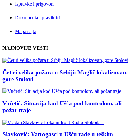
Ispravke i prigovori
Dokumenta i pravilnici
Mapa sajta
NAJNOVIJE VESTI
Četiri velika požara u Srbiji: Maglič lokalizovan,
gore Stolovi
Vučetić: Situacija kod Ušća pod kontrolom, ali
požar traje
Slavković: Vatrogasci u Ušću rade u teškim