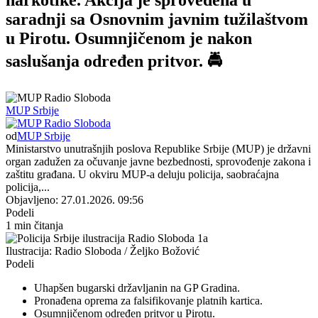
saradnji sa Osnovnim javnim tužilaštvom
u Pirotu. Osumnjičenom je nakon
saslušanja određen pritvor. 🚔
MUP Srbije
od
MUP Srbije
Ministarstvo unutrašnjih poslova Republike Srbije (MUP) je državni
organ zadužen za očuvanje javne bezbednosti, sprovođenje zakona i
zaštitu građana. U okviru MUP-a deluju policija, saobraćajna
policija,...
Objavljeno: 27.01.2026. 09:56
Podeli
1 min čitanja
Ilustracija: Radio Sloboda / Željko Božović
Podeli
Uhapšen bugarski državljanin na GP Gradina.
Pronađena oprema za falsifikovanje platnih kartica.
Osumnjičenom određen pritvor u Pirotu.