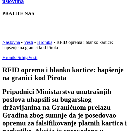
uslovima
PRATITE NAS
Naslovna
•
Vesti
•
Hronika
•
RFID oprema i blanko kartice:
hapšenje na granici kod Pirota
Hronika
Srbija
Vesti
RFID oprema i blanko kartice: hapšenje
na granici kod Pirota
Pripadnici Ministarstva unutrašnjih
poslova uhapsili su bugarskog
državljanina na Graničnom prelazu
Gradina zbog sumnje da je posedovao
opremu za falsifikovanje platnih kartica i
narkotike. Akcija je sprovedena u