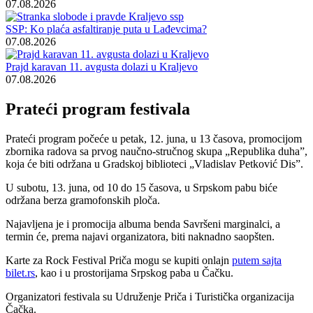
07.08.2026
SSP: Ko plaća asfaltiranje puta u Lađevcima?
07.08.2026
Prajd karavan 11. avgusta dolazi u Kraljevo
07.08.2026
Prateći program festivala
Prateći program počeće u petak, 12. juna, u 13 časova, promocijom
zbornika radova sa prvog naučno-stručnog skupa „Republika duha”,
koja će biti održana u Gradskoj biblioteci „Vladislav Petković Dis”.
U subotu, 13. juna, od 10 do 15 časova, u Srpskom pabu biće
održana berza gramofonskih ploča.
Najavljena je i promocija albuma benda Savršeni marginalci, a
termin će, prema najavi organizatora, biti naknadno saopšten.
Karte za Rock Festival Priča mogu se kupiti onlajn
putem sajta
bilet.rs
, kao i u prostorijama Srpskog paba u Čačku.
Organizatori festivala su Udruženje Priča i Turistička organizacija
Čačka.