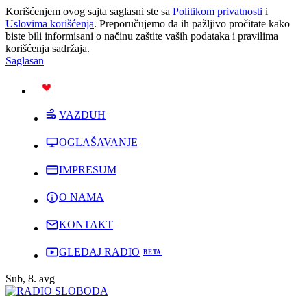
Korišćenjem ovog sajta saglasni ste sa
Politikom privatnosti
i
Uslovima korišćenja
. Preporučujemo da ih pažljivo pročitate kako
biste bili informisani o načinu zaštite vaših podataka i pravilima
korišćenja sadržaja.
Saglasan
PODRŽI
VAZDUH
OGLAŠAVANJE
IMPRESUM
O NAMA
KONTAKT
GLEDAJ RADIO
Sub, 8. avg