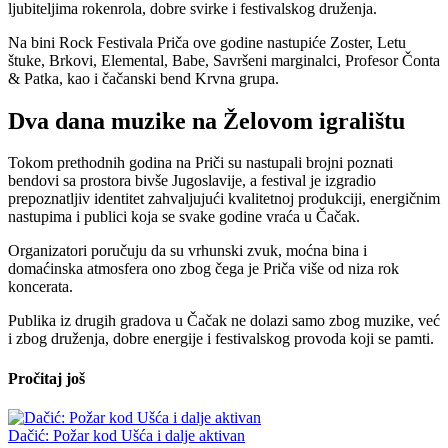
ljubiteljima rokenrola, dobre svirke i festivalskog druženja.
Na bini Rock Festivala Priča ove godine nastupiće Zoster, Letu
štuke, Brkovi, Elemental, Babe, Savršeni marginalci, Profesor Čonta
& Patka, kao i čačanski bend Krvna grupa.
Dva dana muzike na Želovom igralištu
Tokom prethodnih godina na Priči su nastupali brojni poznati
bendovi sa prostora bivše Jugoslavije, a festival je izgradio
prepoznatljiv identitet zahvaljujući kvalitetnoj produkciji, energičnim
nastupima i publici koja se svake godine vraća u Čačak.
Organizatori poručuju da su vrhunski zvuk, moćna bina i
domaćinska atmosfera ono zbog čega je Priča više od niza rok
koncerata.
Publika iz drugih gradova u Čačak ne dolazi samo zbog muzike, već
i zbog druženja, dobre energije i festivalskog provoda koji se pamti.
Pročitaj još
Dačić: Požar kod Ušća i dalje aktivan