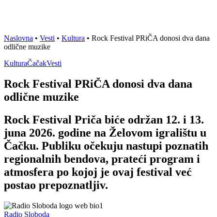
Naslovna
•
Vesti
•
Kultura
•
Rock Festival PRiČA donosi dva dana
odlične muzike
Kultura
Čačak
Vesti
Rock Festival PRiČA donosi dva dana
odlične muzike
Rock Festival Priča biće održan 12. i 13.
juna 2026. godine na Želovom igralištu u
Čačku. Publiku očekuju nastupi poznatih
regionalnih bendova, prateći program i
atmosfera po kojoj je ovaj festival već
postao prepoznatljiv.
Radio Sloboda