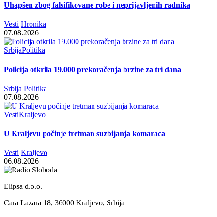
Uhapšen zbog falsifikovane robe i neprijavljenih radnika
Vesti
Hronika
07.08.2026
Srbija
Politika
Policija otkrila 19.000 prekoračenja brzine za tri dana
Srbija
Politika
07.08.2026
Vesti
Kraljevo
U Kraljevu počinje tretman suzbijanja komaraca
Vesti
Kraljevo
06.08.2026
Elipsa d.o.o.
Cara Lazara 18, 36000 Kraljevo, Srbija