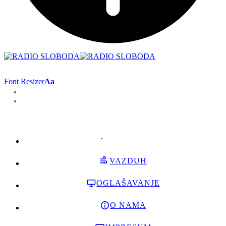
Font Resizer
Aa
PODRŽI
VAZDUH
OGLAŠAVANJE
O NAMA