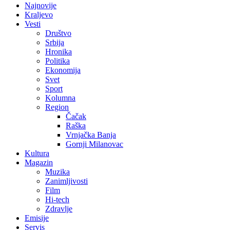
Najnovije
Kraljevo
Vesti
Društvo
Srbija
Hronika
Politika
Ekonomija
Svet
Sport
Kolumna
Region
Čačak
Raška
Vrnjačka Banja
Gornji Milanovac
Kultura
Magazin
Muzika
Zanimljivosti
Film
Hi-tech
Zdravlje
Emisije
Servis