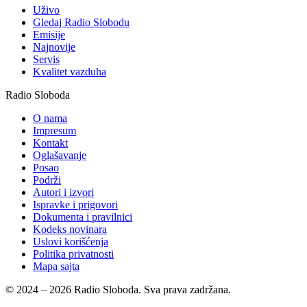
Uživo
Gledaj Radio Slobodu
Emisije
Najnovije
Servis
Kvalitet vazduha
Radio Sloboda
O nama
Impresum
Kontakt
Oglašavanje
Posao
Podrži
Autori i izvori
Ispravke i prigovori
Dokumenta i pravilnici
Kodeks novinara
Uslovi korišćenja
Politika privatnosti
Mapa sajta
© 2024 – 2026 Radio Sloboda. Sva prava zadržana.