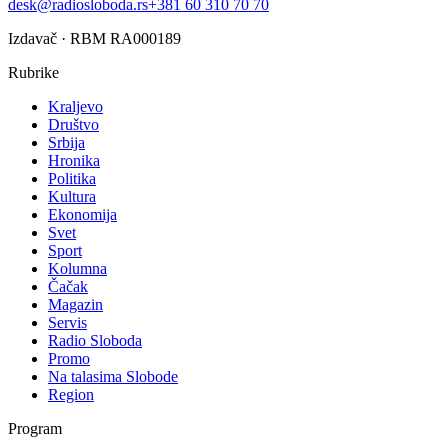
desk@radiosloboda.rs
+381 60 310 70 70
Izdavač · RBM RA000189
Rubrike
Kraljevo
Društvo
Srbija
Hronika
Politika
Kultura
Ekonomija
Svet
Sport
Kolumna
Čačak
Magazin
Servis
Radio Sloboda
Promo
Na talasima Slobode
Region
Program