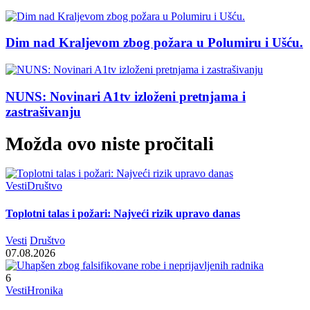
Dim nad Kraljevom zbog požara u Polumiru i Ušću.
NUNS: Novinari A1tv izloženi pretnjama i
zastrašivanju
Možda ovo niste pročitali
Vesti
Društvo
Toplotni talas i požari: Najveći rizik upravo danas
Vesti
Društvo
07.08.2026
6
Vesti
Hronika