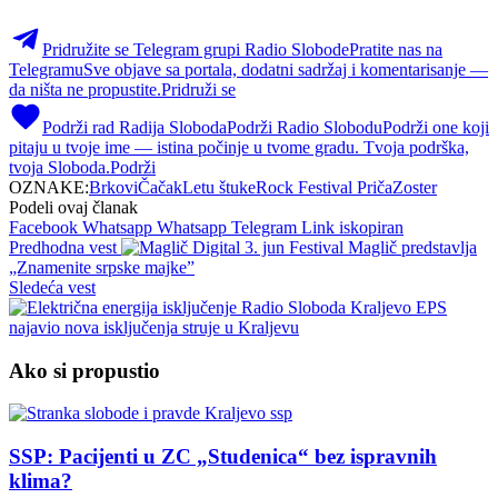
Pridružite se Telegram grupi Radio Slobode
Pratite nas na
Telegramu
Sve objave sa portala, dodatni sadržaj i komentarisanje —
da ništa ne propustite.
Pridruži se
Podrži rad Radija Sloboda
Podrži Radio Slobodu
Podrži one koji
pitaju u tvoje ime — istina počinje u tvome gradu. Tvoja podrška,
tvoja Sloboda.
Podrži
OZNAKE:
Brkovi
Čačak
Letu štuke
Rock Festival Priča
Zoster
Podeli ovaj članak
Facebook
Whatsapp
Whatsapp
Telegram
Link iskopiran
Predhodna vest
Festival Maglič predstavlja
„Znamenite srpske majke”
Sledeća vest
EPS
najavio nova isključenja struje u Kraljevu
Ako si propustio
SSP: Pacijenti u ZC „Studenica“ bez ispravnih
klima?