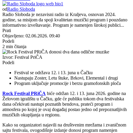
od
Radio Sloboda
Radio Sloboda je nezavisni radio iz Kraljeva, osnovan 2024.
godine, sa misijom da spoji kvalitetan muzički program i pouzdano
informativno izveštavanje. Program je namenjen širokoj publici...
Prati
Objavljeno: 02.06.2026. 09:40
Podeli
2 min čitanja
Izvor: Festival PriČA
Podeli
Festival se održava 12. i 13. juna u Čačku
Nastupaju Zoster, Letu štuke, Brkovi, Elemental i drugi
Program uključuje promocije i berzu gramofonskih ploča
Rock Festival PRiČA
biće održan 12. i 13. juna 2026. godine na
Želovom igralištu u Čačku, gde će publiku tokom dva festivalska
dana očekivati nastupi poznatih bendova, prateći program i
atmosfera po kojoj je ovaj događaj postao jedno od prepoznatljivih
muzičkih okupljanja u regionu.
Kako su organizatori najavili na društvenim mrežama i zvaničnom
sajtu festivala, ovogodišnje izdanje donosi program namenjen