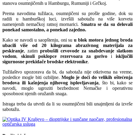
stanova osumnjičenih u Hamburgu, Rumuniji i Grčkoj.
Prema navodima tužilaca, osumnjičeni su prošle godine, dok su
radili u hamburškoj luci, izvršili sabotažu na više korveta
namenjenih nemačkoj ratnoj mornarici.
Smatra se da su delovali
ponekad samostalno, a ponekad zajedno.
Kako se navodi u saopštenju, oni su
u blok motora jednog broda
ubacili više od 20 kilograma abrazivnog materijala za
peskiranje
, zatim
probušili cevovode za snabdevanje slatkom
vodom
,
skinuli poklopce rezervoara za gorivo
i
isključili
sigurnosne prekidače brodske elektronike
.
Tužilaštvo upozorava da bi, da sabotaža nije otkrivena na vreme,
posledice mogle biti ozbiljne.
Moglo je doći do velikih oštećenja
brodova ili kašnjenja njihovog isplovljavanja
, što bi, kako se
navodi, moglo ugroziti bezbednost Nemačke i operativnu
sposobnost njenih oružanih snaga.
Istraga treba da utvrdi da li su osumnjičeni bili unajmljeni da izvrše
sabotažu.