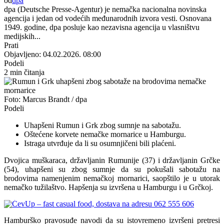
od
dpa
dpa (Deutsche Presse-Agentur) je nemačka nacionalna novinska
agencija i jedan od vodećih međunarodnih izvora vesti. Osnovana
1949. godine, dpa posluje kao nezavisna agencija u vlasništvu
medijskih...
Prati
Objavljeno: 04.02.2026. 08:00
Podeli
2 min čitanja
Foto: Marcus Brandt / dpa
Podeli
Uhapšeni Rumun i Grk zbog sumnje na sabotažu.
Oštećene korvete nemačke mornarice u Hamburgu.
Istraga utvrđuje da li su osumnjičeni bili plaćeni.
Dvojica muškaraca, državljanin Rumunije (37) i državljanin Grčke
(54), uhapšeni su zbog sumnje da su pokušali sabotažu na
brodovima namenjenim nemačkoj mornarici, saopštilo je u utorak
nemačko tužilaštvo. Hapšenja su izvršena u
Hamburg
u i u Grčkoj.
Hamburško pravosuđe navodi da su istovremeno izvršeni pretresi