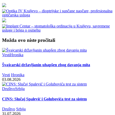
Možda ovo niste pročitali
Vesti
Hronika
Švajcarski državljanin uhapšen zbog davanja mita
Vesti
Hronika
03.08.2026
Društvo
Srbija
CINS: Slučaj Spalević i Golubovića test za sistem
Društvo
Srbija
31.07.2026