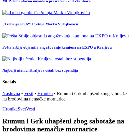
MUP demantovao navode o presretaču kod Zlatibora
„Treba ga ubiti“: Pretnja Marku Vidojkoviću
Pošta Srbije objasnila angažovanje kamiona na EXPO u Kraljevu
Najbolji učenici Kraljeva ostali bez stipendija
Socials
Naslovna
•
Vesti
•
Hronika
•
Rumun i Grk uhapšeni zbog sabotaže
na brodovima nemačke mornarice
Hronika
Svet
Vesti
Rumun i Grk uhapšeni zbog sabotaže na
brodovima nemačke mornarice