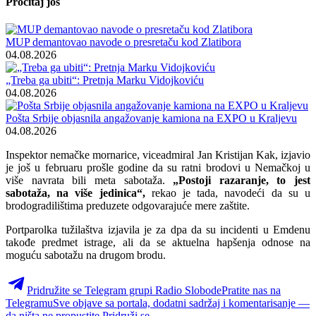
Pročitaj još
MUP demantovao navode o presretaču kod Zlatibora
04.08.2026
„Treba ga ubiti“: Pretnja Marku Vidojkoviću
04.08.2026
Pošta Srbije objasnila angažovanje kamiona na EXPO u Kraljevu
04.08.2026
Inspektor nemačke mornarice, viceadmiral Jan Kristijan Kak, izjavio
je još u februaru prošle godine da su ratni brodovi u Nemačkoj u
više navrata bili meta sabotaža.
„Postoji razaranje, to jest
sabotaža, na više jedinica“,
rekao je tada, navodeći da su u
brodogradilištima preduzete odgovarajuće mere zaštite.
Portparolka tužilaštva izjavila je za dpa da su incidenti u Emdenu
takođe predmet istrage, ali da se aktuelna hapšenja odnose na
moguću sabotažu na drugom brodu.
Pridružite se Telegram grupi Radio Slobode
Pratite nas na
Telegramu
Sve objave sa portala, dodatni sadržaj i komentarisanje —
da ništa ne propustite.
Pridruži se