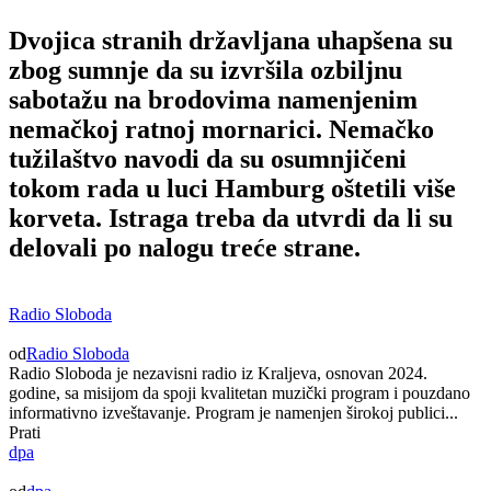
Dvojica stranih državljana uhapšena su
zbog sumnje da su izvršila ozbiljnu
sabotažu na brodovima namenjenim
nemačkoj ratnoj mornarici. Nemačko
tužilaštvo navodi da su osumnjičeni
tokom rada u luci Hamburg oštetili više
korveta. Istraga treba da utvrdi da li su
delovali po nalogu treće strane.
Radio Sloboda
od
Radio Sloboda
Radio Sloboda je nezavisni radio iz Kraljeva, osnovan 2024.
godine, sa misijom da spoji kvalitetan muzički program i pouzdano
informativno izveštavanje. Program je namenjen širokoj publici...
Prati
dpa