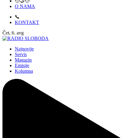
🧑‍🤝‍🧑
O NAMA
📞
KONTAKT
Čet, 6. avg
Najnovije
Servis
Magazin
Emisije
Kolumna