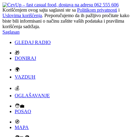
Korišćenjem ovog sajta saglasni ste sa
Politikom privatnosti
i
Uslovima korišćenja
. Preporučujemo da ih pažljivo pročitate kako
biste bili informisani o načinu zaštite vaših podataka i pravilima
korišćenja sadržaja.
Saglasan
GLEDAJ RADIO
🎁
DONIRAJ
🌍
VAZDUH
💰
OGLAŠAVANJE
🧑‍💼
POSAO
🧭
MAPA