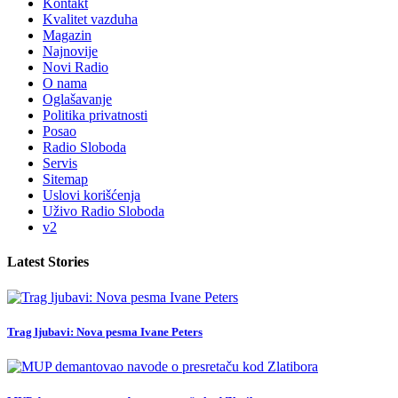
Kontakt
Kvalitet vazduha
Magazin
Najnovije
Novi Radio
O nama
Oglašavanje
Politika privatnosti
Posao
Radio Sloboda
Servis
Sitemap
Uslovi korišćenja
Uživo Radio Sloboda
v2
Latest Stories
Trag ljubavi: Nova pesma Ivane Peters