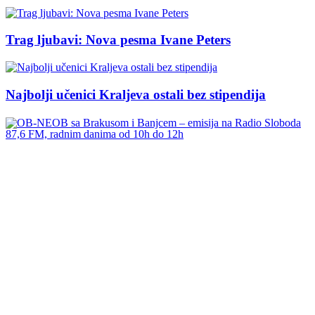
Trag ljubavi: Nova pesma Ivane Peters
Najbolji učenici Kraljeva ostali bez stipendija