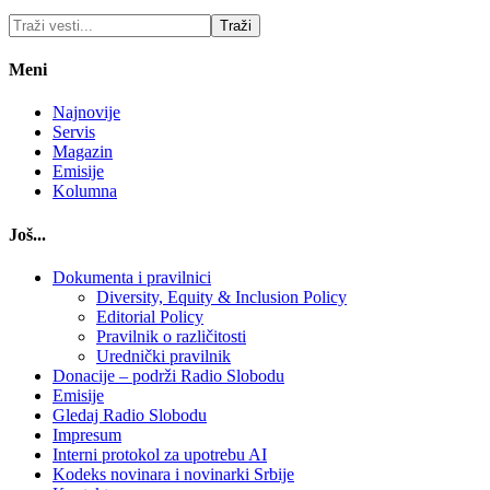
Meni
Najnovije
Servis
Magazin
Emisije
Kolumna
Još...
Dokumenta i pravilnici
Diversity, Equity & Inclusion Policy
Editorial Policy
Pravilnik o različitosti
Urednički pravilnik
Donacije – podrži Radio Slobodu
Emisije
Gledaj Radio Slobodu
Impresum
Interni protokol za upotrebu AI
Kodeks novinara i novinarki Srbije