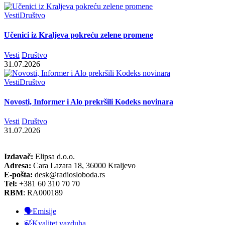
Vesti
Društvo
Učenici iz Kraljeva pokreću zelene promene
Vesti
Društvo
31.07.2026
Vesti
Društvo
Novosti, Informer i Alo prekršili Kodeks novinara
Vesti
Društvo
31.07.2026
Izdavač:
Elipsa d.o.o.
Adresa:
Cara Lazara 18, 36000 Kraljevo
E-pošta:
desk@radiosloboda.rs
Tel:
+381 60 310 70 70
RBM
: RA000189
🗣️Emisije
🍃Kvalitet vazduha