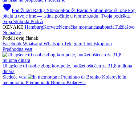
Podrži rad Radija Sloboda
Podrži Radio Slobodu
Podrži one koji
pitaju u tvoje ime — istina počinje u tvome gradu. Tvoja podrška,
tvoja Sloboda.
Podrži
OZNAKE:
Hamburg
Korvete
Nemačka mornarica
sabotaža
Tužilaštvo
Nemačke
Podeli ovaj članak
Facebook
Whatsapp
Whatsapp
Telegram
Link iskopiran
Predhodna vest
Uhapšene tri osobe zbog korupcije, budžet oštećen za 31,8 miliona
dinara
Sledeća vest
In
memoriam: Preminuo dr Branko Kolarević