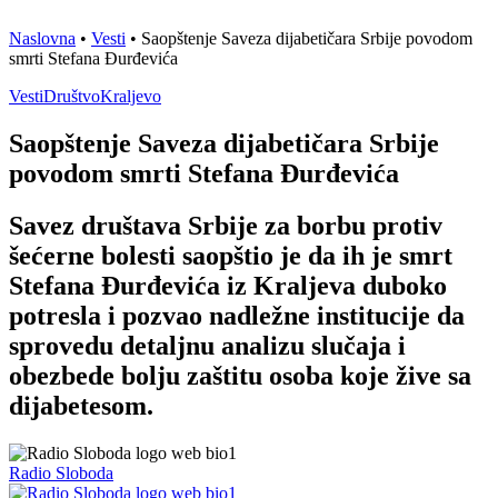
Naslovna
•
Vesti
•
Saopštenje Saveza dijabetičara Srbije povodom
smrti Stefana Đurđevića
Vesti
Društvo
Kraljevo
Saopštenje Saveza dijabetičara Srbije
povodom smrti Stefana Đurđevića
Savez društava Srbije za borbu protiv
šećerne bolesti saopštio je da ih je smrt
Stefana Đurđevića iz Kraljeva duboko
potresla i pozvao nadležne institucije da
sprovedu detaljnu analizu slučaja i
obezbede bolju zaštitu osoba koje žive sa
dijabetesom.
Radio Sloboda