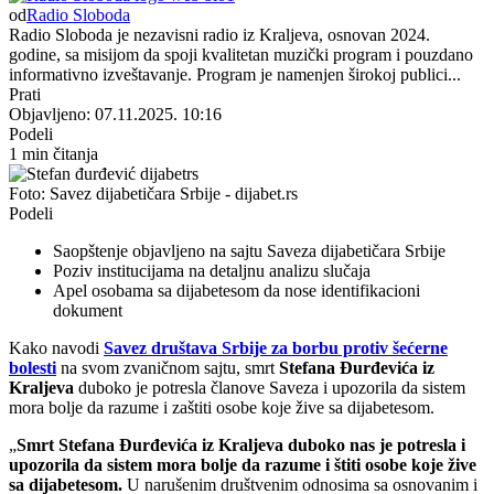
od
Radio Sloboda
Radio Sloboda je nezavisni radio iz Kraljeva, osnovan 2024.
godine, sa misijom da spoji kvalitetan muzički program i pouzdano
informativno izveštavanje. Program je namenjen širokoj publici...
Prati
Objavljeno: 07.11.2025. 10:16
Podeli
1 min čitanja
Foto: Savez dijabetičara Srbije - dijabet.rs
Podeli
Saopštenje objavljeno na sajtu Saveza dijabetičara Srbije
Poziv institucijama na detaljnu analizu slučaja
Apel osobama sa dijabetesom da nose identifikacioni
dokument
Kako navodi
Savez društava Srbije za borbu protiv šećerne
bolesti
na svom zvaničnom sajtu, smrt
Stefana Đurđevića iz
Kraljeva
duboko je potresla članove Saveza i upozorila da sistem
mora bolje da razume i zaštiti osobe koje žive sa dijabetesom.
„
Smrt Stefana Đurđevića iz Kraljeva duboko nas je potresla i
upozorila da sistem mora bolje da razume i štiti osobe koje žive
sa dijabetesom.
U narušenim društvenim odnosima sa osnovanim i