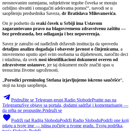
neosnovanim sumnjama, subjektivne tegobe čoveka se moraju
ozbiljno shvatiti i omogućiti adekvatna pomoć“, navodi se u
saopštenju predsednika Saveza,
dr Bratislava Milovanovića
.
On je podsetio da
svaki čovek u Srbiji ima Ustavom
zagarantovano pravo na blagovremenu zdravstvenu zaštitu —
bez predrasuda, bez odlaganja i bez nepoverenja.
Savez je zatražio od nadležnih državnih institucija da sprovedu
detaljnu analizu događaja i obaveste javnost o činjenicama
, a
istovremeno uputio apel svim osobama sa dijabetesom, naročito deci
i mladima, da uvek
nosi identifikacioni dokument overen od
zdravstvene ustanove
, jer taj dokument može značiti spas u
trenucima životne ugroženosti.
„
Porodici preminulog Stefana izjavljujemo iskreno saučešće
“,
stoji na kraju saopštenja.
Pridružite se Telegram grupi Radio Slobode
Pratite nas na
Telegramu
Sve objave sa portala, dodatni sadržaj i komentarisanje —
da ništa ne propustite.
Pridruži se
Podrži rad Radija Sloboda
Podrži Radio Slobodu
Podrži one koji
pitaju u tvoje ime — istina počinje u tvome gradu. Tvoja podrška,
tvoja Sloboda.
Podrži