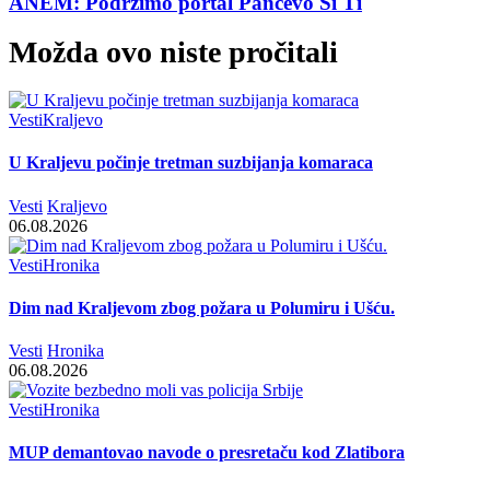
ANEM: Podržimo portal Pančevo Si Ti
Možda ovo niste pročitali
Vesti
Kraljevo
U Kraljevu počinje tretman suzbijanja komaraca
Vesti
Kraljevo
06.08.2026
Vesti
Hronika
Dim nad Kraljevom zbog požara u Polumiru i Ušću.
Vesti
Hronika
06.08.2026
Vesti
Hronika
MUP demantovao navode o presretaču kod Zlatibora