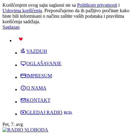
Korišćenjem ovog sajta saglasni ste sa
Politikom privatnosti
i
Uslovima korišćenja
. Preporučujemo da ih pažljivo pročitate kako
biste bili informisani o načinu zaštite vaših podataka i pravilima
korišćenja sadržaja.
Saglasan
PODRŽI
VAZDUH
OGLAŠAVANJE
IMPRESUM
O NAMA
KONTAKT
GLEDAJ RADIO
Pet, 7. avg