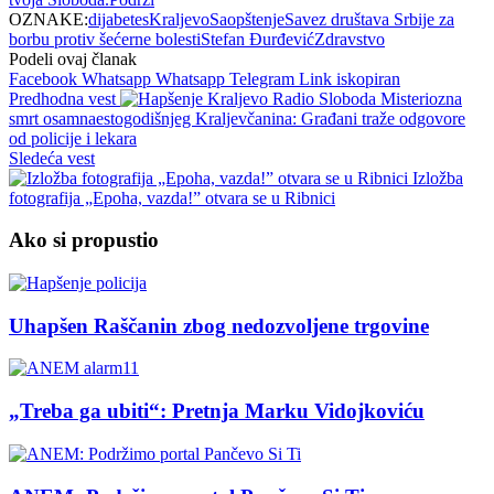
OZNAKE:
dijabetes
Kraljevo
Saopštenje
Savez društava Srbije za
borbu protiv šećerne bolesti
Stefan Đurđević
Zdravstvo
Podeli ovaj članak
Facebook
Whatsapp
Whatsapp
Telegram
Link iskopiran
Predhodna vest
Misteriozna
smrt osamnaestogodišnjeg Kraljevčanina: Građani traže odgovore
od policije i lekara
Sledeća vest
Izložba
fotografija „Epoha, vazda!” otvara se u Ribnici
Ako si propustio
Uhapšen Raščanin zbog nedozvoljene trgovine
„Treba ga ubiti“: Pretnja Marku Vidojkoviću