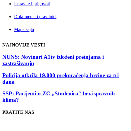
Ispravke i prigovori
Dokumenta i pravilnici
Mapa sajta
NAJNOVIJE VESTI
NUNS: Novinari A1tv izloženi pretnjama i
zastrašivanju
Policija otkrila 19.000 prekoračenja brzine za tri
dana
SSP: Pacijenti u ZC „Studenica“ bez ispravnih
klima?
PRATITE NAS