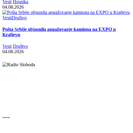
Vesti
Hronika
04.08.2026
Vesti
Društvo
Pošta Srbije objasnila angažovanje kamiona na EXPO u
Kraljevu
Vesti
Društvo
04.08.2026
Elipsa d.o.o.
Cara Lazara 18, 36000 Kraljevo, Srbija
desk@radiosloboda.rs
+381 60 310 70 70
Rubrike
Izdavač · RBM RA000189
Kraljevo