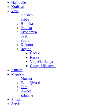
Najnovije
Kraljevo
Vesti
Društvo
Srbija
Hronika
Politika
Ekonomija
Svet
Sport
Kolumna
Region
Čačak
Raška
Vrnjačka Banja
Gornji Milanovac
Kultura
Magazin
Muzika
Zanimljivosti
Film
Hi-tech
Zdravlje
Emisije
Servis