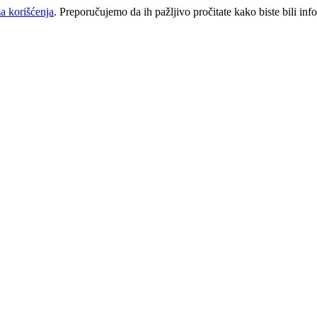
a korišćenja
. Preporučujemo da ih pažljivo pročitate kako biste bili inf