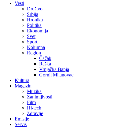
Vesti
Društvo
Srbija
Hronika
Politika
Ekonomija
Svet
Sport
Kolumna
Region
Čačak
Raška
Vrnjačka Banja
Gornji Milanovac
Kultura
Magazin
Muzika
Zanimljivosti
Film
Hi-tech
Zdravlje
Emisije
Servis