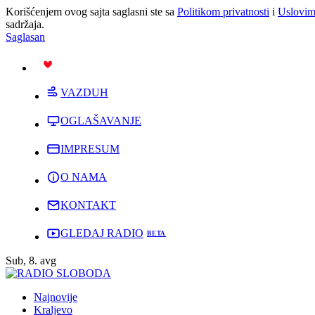
Korišćenjem ovog sajta saglasni ste sa
Politikom privatnosti
i
Uslovim
sadržaja.
Saglasan
PODRŽI
VAZDUH
OGLAŠAVANJE
IMPRESUM
O NAMA
KONTAKT
GLEDAJ RADIO
Sub, 8. avg
Najnovije
Kraljevo