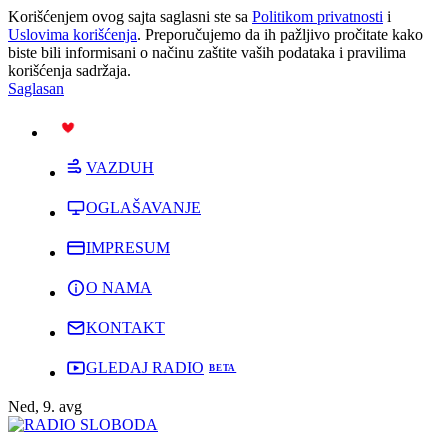
Korišćenjem ovog sajta saglasni ste sa
Politikom privatnosti
i
Uslovima korišćenja
. Preporučujemo da ih pažljivo pročitate kako
biste bili informisani o načinu zaštite vaših podataka i pravilima
korišćenja sadržaja.
Saglasan
PODRŽI
VAZDUH
OGLAŠAVANJE
IMPRESUM
O NAMA
KONTAKT
GLEDAJ RADIO
Ned, 9. avg