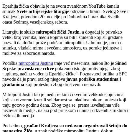
Eparhija žička objavila je na svom zvaničnom YouTube kanalu
snimak
Svete arhijerejske liturgije
održane u hramu Svetog Save u
Kraljevu, povodom 20. nedelje po Duhovima i praznika Svetih
otaca Sedmog vaseljenskog sabora.
Liturgiju je služio
mitropolit žički Justin
, a događaj je privukao
veliki broj vernika, među kojima su bili i studenti koji su građane
pozvali da dođu i pruže podršku mitropolitu. U hramu je, prema
snimku, vladala mirna i svečana atmosfera, uz poruke jedinstva i
molitve za sabornost naroda.
Podrška
mitropolitu Justinu
traje već mesecima, nakon što je
Sinod
Srpske pravoslavne crkve
pokrenuo istragu protiv njega zbog
„upitnog načina vođenja Eparhije žičke“. Poznavaoci prilika u SPC
navode da je pravi razlog njegova
javna podrška studentima i
građanima
koji protestuju zbog društvenih nepravdi.
Mitropolit Justin bio je među retkim crkvenim velikodostojnicima
koji su otvoreno izrazili solidarnost sa mladima tokom protesta koji
traju gotovo godinu dana. Zbog toga se, prema izveštajima više
nezavisnih medija, nalazi pod pritiskom i unutar crkvenih struktura i
režimskih medija.
Podsetimo,
građani Kraljeva su nedavno organizovali šetnju do
manastira Žiča
, u znak podrške mitropolitu Justinu, dok su