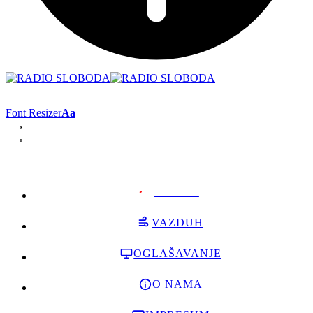
Font Resizer
Aa
PODRŽI
VAZDUH
OGLAŠAVANJE
O NAMA