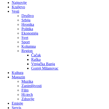
Najnovije
Kraljevo
Vesti
Društvo
Srbija
Hronika
Politika
Ekonomija
Svet
Sport
Kolumna
Region
Čačak
Raška
Vrnjačka Banja
Gornji Milanovac
Kultura
Magazin
Muzika
Zanimljivosti
Film
Hi-tech
Zdravlje
Emisije
Servis