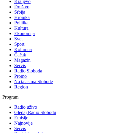
Kraljevo
Društvo
Srbija
Hronika
Politika
Kultura
Ekonomija
Svet
Sport
Kolumna
Čačak
Magazin
Servis
Radio Sloboda
Promo
Na talasima Slobode
Region
Program
Radio uživo
Gledaj Radio Slobodu
Emisije
Najnovije
Servis