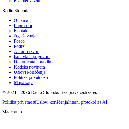
Kvalitet vazduha
Radio Sloboda
O nama
Impresum
Kontakt
Oglašavanje
Posao
Podrži
Autori i izvori
Ispravke i prigovori
Dokumenta i pravilnici
Kodeks novinara
Uslovi korišćenja
Politika privatnosti
Mapa sajta
© 2024 – 2026 Radio Sloboda. Sva prava zadržana.
Politika privatnosti
Uslovi korišćenja
Interni protokol za AI
Made with