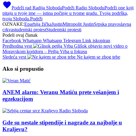
Podrži rad Radija Sloboda
Podrži Radio Slobodu
Podrži one koji
pitaju u tvoje ime — istina počinje u tvome gradu. Tvoja podrška,
tvoja Sloboda.
Podrži
OZNAKE:
Eparhija žička
Justin
Mitropolit Justin
Srpska pravoslavna
crkva
studentski protest
Studentski protesti
Podeli ovaj članak
Facebook
Whatsapp
Whatsapp
Telegram
Link iskopiran
Predhodna vest
Glišok objavio novi video o
Moravskom koridoru – Petlja Vrba u fokusu
Sledeća vest
Ne kajem se zbog tebe
Ako si propustio
ANEM alarm: Veranu Matiću prete vešanjem i
egzekucijom
Gde su nestale stipendije i nagrade za najbolje u
Kraljevu?