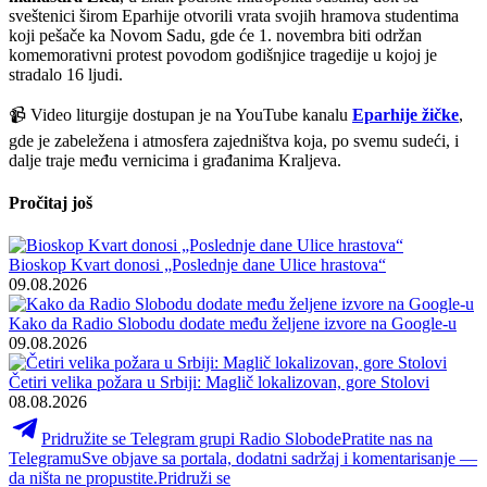
sveštenici širom Eparhije otvorili vrata svojih hramova studentima
koji pešače ka Novom Sadu, gde će 1. novembra biti održan
komemorativni protest povodom godišnjice tragedije u kojoj je
stradalo 16 ljudi.
📹 Video liturgije dostupan je na YouTube kanalu
Eparhije žičke
,
gde je zabeležena i atmosfera zajedništva koja, po svemu sudeći, i
dalje traje među vernicima i građanima Kraljeva.
Pročitaj još
Bioskop Kvart donosi „Poslednje dane Ulice hrastova“
09.08.2026
Kako da Radio Slobodu dodate među željene izvore na Google-u
09.08.2026
Četiri velika požara u Srbiji: Maglič lokalizovan, gore Stolovi
08.08.2026
Pridružite se Telegram grupi Radio Slobode
Pratite nas na
Telegramu
Sve objave sa portala, dodatni sadržaj i komentarisanje —
da ništa ne propustite.
Pridruži se