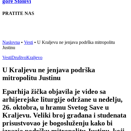
gore Stolovi
PRATITE NAS
Naslovna
•
Vesti
•
U Kraljevu ne jenjava podrška mitropolitu
Justinu
Vesti
Društvo
Kraljevo
U Kraljevu ne jenjava podrška
mitropolitu Justinu
Eparhija žička objavila je video sa
arhijerejske liturgije održane u nedelju,
26. oktobra, u hramu Svetog Save u
Kraljevu. Veliki broj građana i studenata
prisustvovao je bogosluženju kako bi
izrazio podršku mitropolitu Justinu, koji