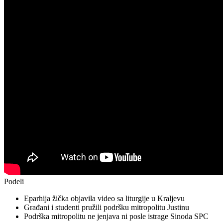
Podeli
Eparhija žička objavila video sa liturgije u Kraljevu
Građani i studenti pružili podršku mitropolitu Justinu
Podrška mitropolitu ne jenjava ni posle istrage Sinoda SPC