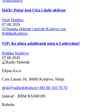
Vesti
Društvo
Dačić: Požar kod Ušća i dalje aktivan
Vesti
Društvo
07.08.2026
Politika
Kraljevo
SSP: Ko plaća asfaltiranje puta u Lađevcima?
Politika
Kraljevo
07.08.2026
Elipsa d.o.o.
Cara Lazara 18, 36000 Kraljevo, Srbija
desk@radiosloboda.rs
+381 60 310 70 70
Izdavač · RBM RA000189
Rubrike