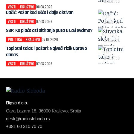
DRUŠTVO
VESTI
DRUŠTVO
08.08.2026
Dačić: Požar kod Ušća i dalje aktivan
VESTI
VESTI
DRUŠTVO
07.08.2026
DRUŠTVO
SSP: Ko plaća asfaltiranje puta u Lađevcima?
POLITIKA
POLITIKA
KRALJEVO
07.08.2026
KRALJEVO
Toplotni talas i požari: Najveći rizik upravo
VESTI
danas
DRUŠTVO
VESTI
DRUŠTVO
07.08.2026
Elipsa d.o.o.
Cara Lazara 18, 36000 Kraljevo, Srbija
desk@radiosloboda.rs
+381 60 310 70 70