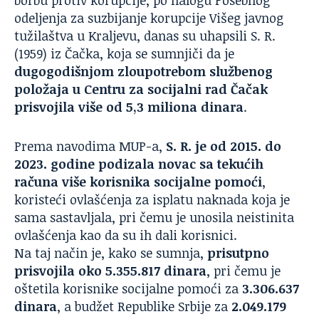
borbu protiv korupcije, po nalogu Posebnog
odeljenja za suzbijanje korupcije Višeg javnog
tužilaštva u Kraljevu, danas su uhapsili S. R.
(1959) iz Čačka, koja se sumnjiči da je
dugogodišnjom zloupotrebom službenog
položaja u Centru za socijalni rad Čačak
prisvojila više od 5,3 miliona dinara
.
Prema navodima MUP-a,
S. R. je od 2015. do
2023. godine podizala novac sa tekućih
računa više korisnika socijalne pomoći
,
koristeći ovlašćenja za isplatu naknada koja je
sama sastavljala, pri čemu je unosila neistinita
ovlašćenja kao da su ih dali korisnici.
Na taj način je, kako se sumnja,
prisutpno
prisvojila oko 5.355.817 dinara
, pri čemu je
oštetila korisnike socijalne pomoći za
3.306.637
dinara
, a budžet Republike Srbije za
2.049.179