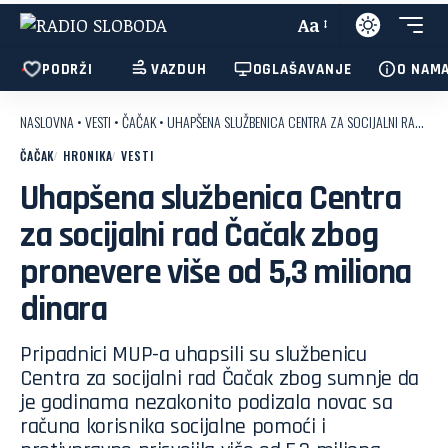
Aa
PODRŽI
VAZDUH
OGLAŠAVANJE
O NAM
NASLOVNA
•
VESTI
•
ČAČAK
•
UHAPŠENA SLUŽBENICA CENTRA ZA SOCIJALNI RAD ČAČAK ZBOG PRONEVERE VIŠE OD 5,3 MILIONA DINARA
ČAČAK
HRONIKA
VESTI
Uhapšena službenica Centra
za socijalni rad Čačak zbog
pronevere više od 5,3 miliona
dinara
Pripadnici MUP-a uhapsili su službenicu
Centra za socijalni rad Čačak zbog sumnje da
je godinama nezakonito podizala novac sa
računa korisnika socijalne pomoći i