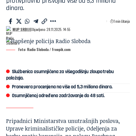
protivpravno prisvojila više od 5,3 miliona
dinara.
1 min čitanja
MUP SRBIJE
Objavljeno: 28.11.2025. 14:55
Foto: Radio Sloboda / Freepik.com
Službenica osumnjičena za višegodišnju zloupotrebu
položaja.
Pronevera procenjena na više od 5,3 miliona dinara.
Osumnjičenoj određeno zadržavanje do 48 sati.
Pripadnici Ministarstva unutrašnjih poslova,
Uprave kriminalističke policije, Odeljenja za