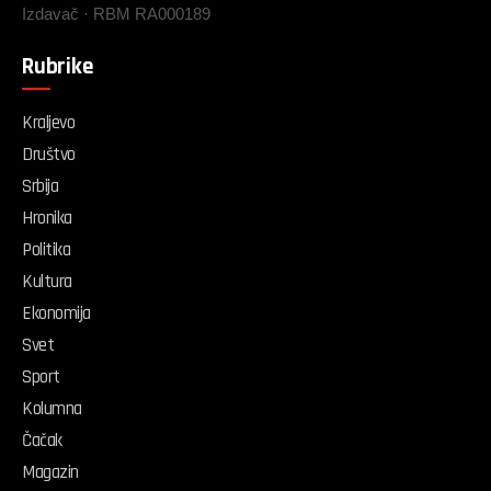
Izdavač · RBM RA000189
Rubrike
Kraljevo
Društvo
Srbija
Hronika
Politika
Kultura
Ekonomija
Svet
Sport
Kolumna
Čačak
Magazin