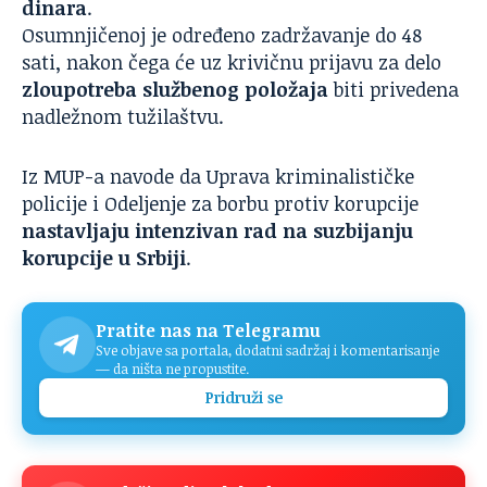
dinara
.
Osumnjičenoj je određeno zadržavanje do 48
sati, nakon čega će uz krivičnu prijavu za delo
zloupotreba službenog položaja
biti privedena
nadležnom tužilaštvu.
Iz MUP-a navode da Uprava kriminalističke
policije i Odeljenje za borbu protiv korupcije
nastavljaju intenzivan rad na suzbijanju
korupcije u Srbiji
.
Pratite nas na Telegramu
Sve objave sa portala, dodatni sadržaj i komentarisanje
— da ništa ne propustite.
Pridruži se