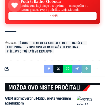
Podrži Radio Slobodu
Podrži one koji pitaju u tvoje ime — istina počinje u
tvome gradu. Tvoja podrška, tvoja Sloboda.
Podrži
OZNAKE:
ČAČAK
CENTAR ZA SOCIJALNI RAD
HAPŠENJE
KORUPCIJA
MINISTARSTVO UNUTRAŠNJIH POSLOVA
VIŠE JAVNO TUŽILAŠTVO KRALJEVO
MOŽDA OVO NISTE PROČITALI
ANEM alarm: Veranu Matiću prete vešanjem i
VESTI
egzekucijom