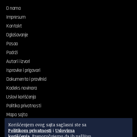
O nama
Impresum
Kontakt
Oglašavanje
Posao
Podrži
Autori i izvori
Ispravke i prigovori
Dokumenta i pravilnici
Kodeks novinara
Uslovi korišćenja
Politika privatnosti
Mapa sajta
Korišćenjem ovog sajta saglasni ste sa
Politikom privatnosti
i
Uslovima
korišćenja
. Preporučujemo da ih pažljivo