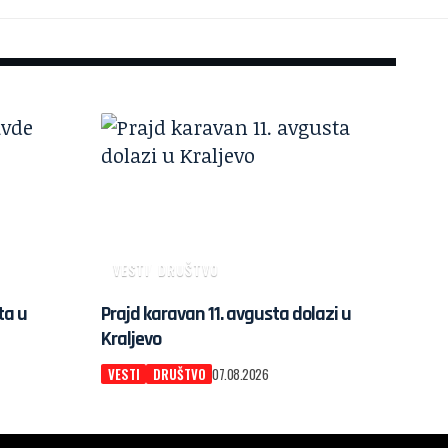
VESTI
DRUŠTVO
ta u
Prajd karavan 11. avgusta dolazi u
Kraljevo
VESTI
DRUŠTVO
07.08.2026