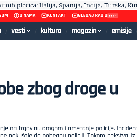
SUM
O NAMA
KONTAKT
GLEDAJ RADIO
o
vesti
kultura
magazin
emisije
obe zbog droge u
je na trgovinu drogom i ometanje policije. Inciden
ne pokušale da pobegnu policiji. Tokom bekstva, iz