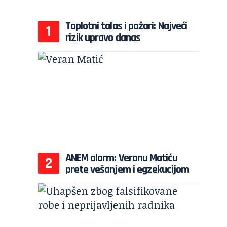
Toplotni talas i požari: Najveći
rizik upravo danas
ANEM alarm: Veranu Matiću
prete vešanjem i egzekucijom