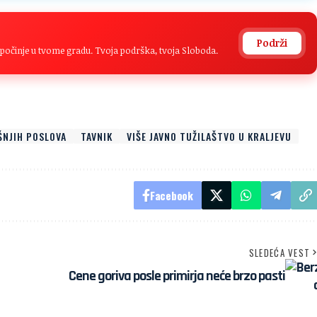
Podrži
na počinje u tvome gradu. Tvoja podrška, tvoja Sloboda.
NJIH POSLOVA
TAVNIK
VIŠE JAVNO TUŽILAŠTVO U KRALJEVU
Facebook
SLEDEĆA VEST
Cene goriva posle primirja neće brzo pasti