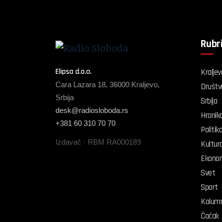
Rubr
Elipsa d.o.o.
Kraljev
Cara Lazara 18, 36000 Kraljevo,
Društv
Srbija
Srbija
desk@radiosloboda.rs
Hronik
+381 60 310 70 70
Politik
Izdavač · RBM RA000189
Kultur
Ekonom
Svet
Sport
Kolum
Čačak