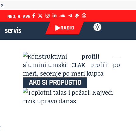
NED, 9. AVG
RADIO
servis
AKO SI PROPUSTIO
t