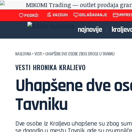
VAZDUH
OGLAŠAVANJE
IMPRE
PODRŽI
najnovije
kraljev
NASLOVNA
•
VESTI
•
UHAPŠENE DVE OSOBE ZBOG DROGE U TAVNIKU
VESTI
HRONIKA
KRALJEVO
Uhapšene dve os
Tavniku
Dve osobe iz Kraljeva uhapšene su zbog sumn
se dogodio u mestu Tavnik, gde su osumnjiče