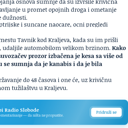
tojanja osnova sumnje da su izvršile krivična
tavljanje u promet opojnih droga i ometanje
e dužnosti.
mestu Tavnik kod Kraljeva, kada su im prišli
ole, udaljile automobilom velikom brzinom.
Kako
uvozačev prozor izbačena je kesa sa više od
 se sumnja da je kanabis i da je bila
avanje do 48 časova i one će, uz krivičnu
nom tužilaštvu u Kraljevu.
pi Radio Slobode
Pridruži se
komentarisanje — da ništa ne propustite.