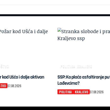
UŠTVO
POLITIKA
KRALJEVO
r kod Ušća i dalje aktivan
SSP: Ko plaća asfaltiranje pu
Lađevcima?
ŠTVO
07.08.2026
POLITIKA
KRALJEVO
07.08.2026