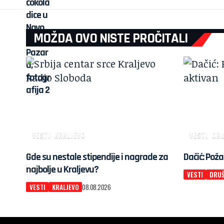
MOŽDA OVO NISTE PROČITALI
VESTI
KRALJEVO
VESTI
DR
Gde su nestale stipendije i nagrade za
Dačić: Poža
najbolje u Kraljevu?
VESTI
DRU
VESTI
KRALJEVO
08.08.2026