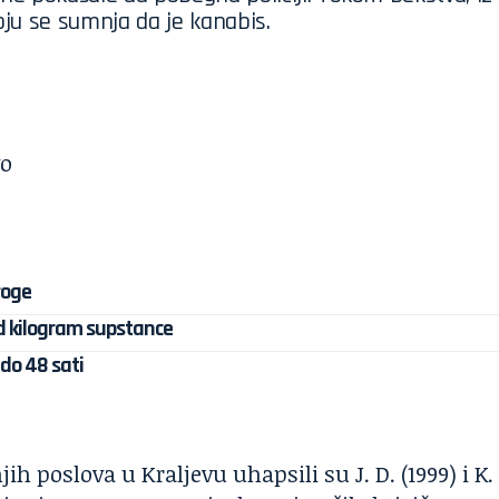
koju se sumnja da je kanabis.
roge
d kilogram supstance
do 48 sati
h poslova u Kraljevu uhapsili su J. D. (1999) i K.