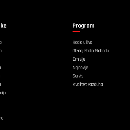
ike
Program
o
Radio uživo
o
Gledaj Radio Slobodu
Emisije
a
Najnovije
a
Servis
a
Kvalitet vazduha
ija
na