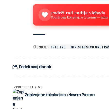
Podrži rad Radija Sloboda
Podrži one koji pitaju u tvoje ime — isti
OZNAKE:
KRALJEVO
MINISTARSTVO UNUTRAŠ
Podeli ovaj članak
PREDHODNA VEST
Zaplenjene čokoladice u Novom Pazaru