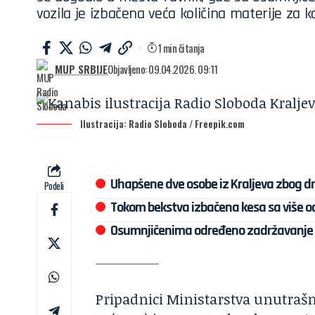
vozila je izbačena veća količina materije za 
1 min čitanja
MUP SRBIJE
Objavljeno: 09.04.2026. 09:11
Ilustracija: Radio Sloboda / Freepik.com
Uhapšene dve osobe iz Kraljeva zbog d
Podeli
Tokom bekstva izbačena kesa sa više o
Osumnjičenima određeno zadržavanje 
Pripadnici Ministarstva unutrašnji