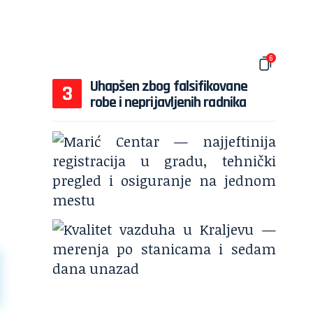
6
Uhapšen zbog falsifikovane
robe i neprijavljenih radnika