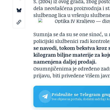
S. (2004) iz ovog grada, zbog pos
dela neovlašćena proizvodnja i s
službenog lica u vršenju služben
Sumnja se da su se one sinoć, u 
policijski službenici radi kontr
se navodi, tokom bekstva kroz s
kilogram biljne materije za koju
namenjena daljoj prodaji.
Osumnjičenima je određeno zadrž
prijavu, biti privedene Višem jav
Pridružite se Telegram gru
Sve objave sa portala, dodatni sadržaj i 