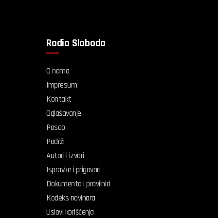
Radio Sloboda
O nama
Impresum
Kontakt
Oglašavanje
Posao
Podrži
Autori i izvori
Ispravke i prigovori
Dokumenta i pravilnici
Kodeks novinara
Uslovi korišćenja