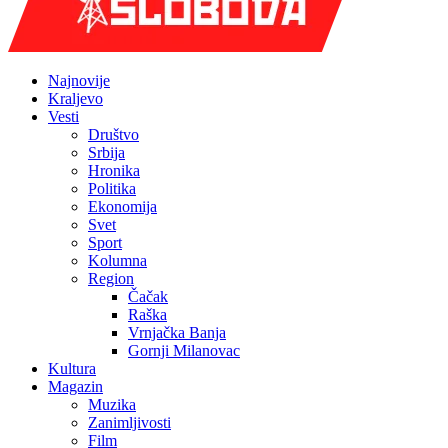
Najnovije
Kraljevo
Vesti
Društvo
Srbija
Hronika
Politika
Ekonomija
Svet
Sport
Kolumna
Region
Čačak
Raška
Vrnjačka Banja
Gornji Milanovac
Kultura
Magazin
Muzika
Zanimljivosti
Film