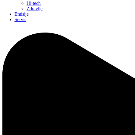
Hi-tech
Zdravlje
Emisije
Servis