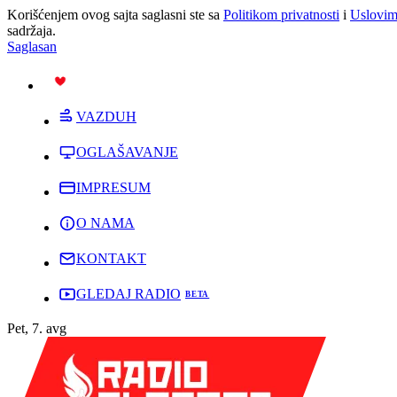
Korišćenjem ovog sajta saglasni ste sa
Politikom privatnosti
i
Uslovim
sadržaja.
Saglasan
PODRŽI
VAZDUH
OGLAŠAVANJE
IMPRESUM
O NAMA
KONTAKT
GLEDAJ RADIO
Pet, 7. avg