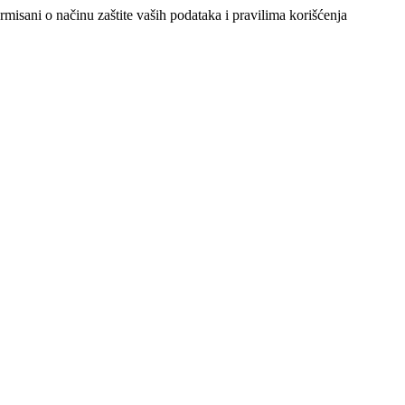
ormisani o načinu zaštite vaših podataka i pravilima korišćenja