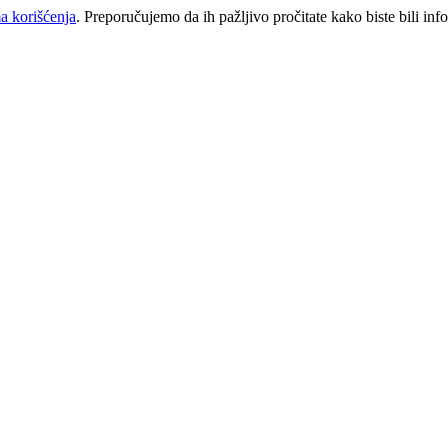
a korišćenja
. Preporučujemo da ih pažljivo pročitate kako biste bili inf