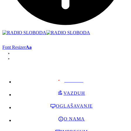
Font Resizer
Aa
PODRŽI
VAZDUH
OGLAŠAVANJE
O NAMA