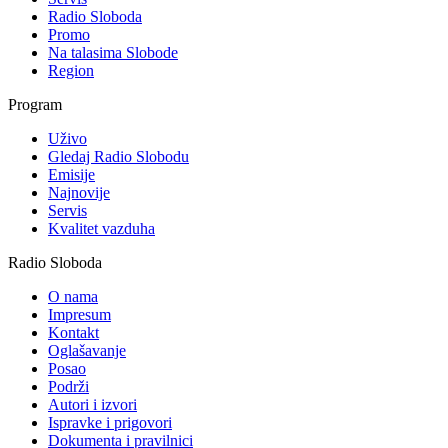
Radio Sloboda
Promo
Na talasima Slobode
Region
Program
Uživo
Gledaj Radio Slobodu
Emisije
Najnovije
Servis
Kvalitet vazduha
Radio Sloboda
O nama
Impresum
Kontakt
Oglašavanje
Posao
Podrži
Autori i izvori
Ispravke i prigovori
Dokumenta i pravilnici