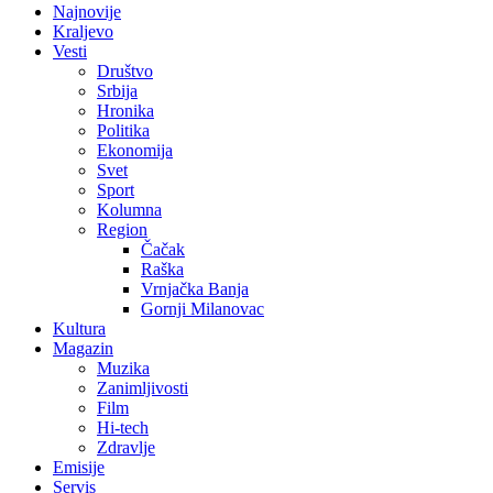
Najnovije
Kraljevo
Vesti
Društvo
Srbija
Hronika
Politika
Ekonomija
Svet
Sport
Kolumna
Region
Čačak
Raška
Vrnjačka Banja
Gornji Milanovac
Kultura
Magazin
Muzika
Zanimljivosti
Film
Hi-tech
Zdravlje
Emisije
Servis