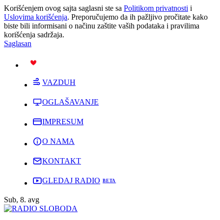
Korišćenjem ovog sajta saglasni ste sa
Politikom privatnosti
i
Uslovima korišćenja
. Preporučujemo da ih pažljivo pročitate kako
biste bili informisani o načinu zaštite vaših podataka i pravilima
korišćenja sadržaja.
Saglasan
PODRŽI
VAZDUH
OGLAŠAVANJE
IMPRESUM
O NAMA
KONTAKT
GLEDAJ RADIO
Sub, 8. avg