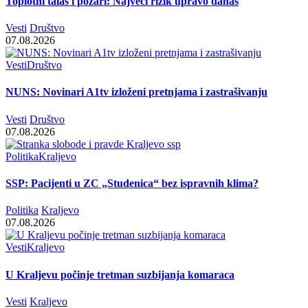
Toplotni talas i požari: Najveći rizik upravo danas
Vesti
Društvo
07.08.2026
Vesti
Društvo
NUNS: Novinari A1tv izloženi pretnjama i zastrašivanju
Vesti
Društvo
07.08.2026
Politika
Kraljevo
SSP: Pacijenti u ZC „Studenica“ bez ispravnih klima?
Politika
Kraljevo
07.08.2026
Vesti
Kraljevo
U Kraljevu počinje tretman suzbijanja komaraca
Vesti
Kraljevo