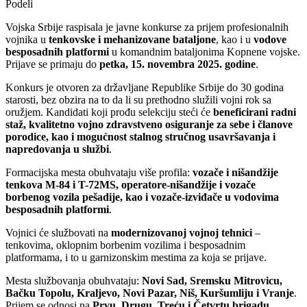
Podeli
Vojska Srbije raspisala je javne konkurse za prijem profesionalnih
vojnika u
tenkovske i mehanizovane bataljone
, kao i u
vodove
besposadnih platformi
u komandnim bataljonima Kopnene vojske.
Prijave se primaju do
petka, 15. novembra 2025. godine
.
Konkurs je otvoren za državljane Republike Srbije do 30 godina
starosti, bez obzira na to da li su prethodno služili vojni rok sa
oružjem. Kandidati koji prođu selekciju steći će
beneficirani radni
staž, kvalitetno vojno zdravstveno osiguranje za sebe i članove
porodice, kao i mogućnost stalnog stručnog usavršavanja i
napredovanja u službi
.
Formacijska mesta obuhvataju više profila:
vozače i nišandžije
tenkova M-84 i T-72MS, operatore-nišandžije i vozače
borbenog vozila pešadije, kao i vozače-izviđače u vodovima
besposadnih platformi
.
Vojnici će službovati na
modernizovanoj vojnoj tehnici
–
tenkovima, oklopnim borbenim vozilima i besposadnim
platformama, i to u garnizonskim mestima za koja se prijave.
Mesta službovanja obuhvataju:
Novi Sad, Sremsku Mitrovicu,
Bačku Topolu, Kraljevo, Novi Pazar, Niš, Kuršumliju i Vranje
.
Prijem se odnosi na
Prvu, Drugu, Treću i Četvrtu brigadu