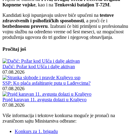
Kopnene vojske
, kao i na
Tenkovski bataljon T-72M
.
Kandidati koji ispunjavaju uslove biće upućeni na
testove
zdravstvenih i psihofizičkih sposobnosti
, a proći će i
bezbednosnu proveru
. Izabrani će biti primljeni u profesionalnu
vojnu službu na određeno vreme od šest meseci, uz mogućnost
produženja ugovora do tri godine i njegovog obnavljanja.
Pročitaj još
Dačić: Požar kod Ušća i dalje aktivan
07.08.2026
SSP: Ko plaća asfaltiranje puta u Lađevcima?
07.08.2026
Prajd karavan 11. avgusta dolazi u Kraljevo
07.08.2026
Više informacija i tekstove konkursa moguće je pronaći na
zvaničnom sajtu Ministarstva odbrane:
Konkurs za 1. brigadu