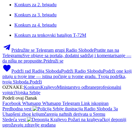
Konkurs za 2. brigadu
Konkurs za 3. brigadu
Konkurs za 4. brigadu
Konkurs za tenkovski bataljon T-72M
Pridružite se Telegram grupi Radio Slobode
Pratite nas na
Telegramu
Sve objave sa portala, dodatni sadržaj i komentarisanje —
da ništa ne propustite.
Pridruži se
Podrži rad Radija Sloboda
Podrži Radio Slobodu
Podrži one koji
pitaju u tvoje ime — istina počinje u tvome gradu. Tvoja podrška,
tvoja Sloboda.
Podrži
OZNAKE:
Konkurs
Kraljevo
Ministarstvo odbrane
profesionalni
vojnici
Vojska Srbije
Podeli ovaj članak
Facebook
Whatsapp
Whatsapp
Telegram
Link iskopiran
Predhodna vest
Uhapšeni zbog krijumčarenja naftnih derivata u Sremu
Sledeća vest
Požari na kraljevačkoj deponiji
ugrožavaju zdravlje građana