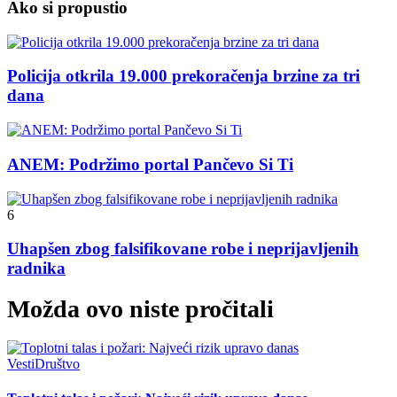
Ako si propustio
Policija otkrila 19.000 prekoračenja brzine za tri
dana
ANEM: Podržimo portal Pančevo Si Ti
6
Uhapšen zbog falsifikovane robe i neprijavljenih
radnika
Možda ovo niste pročitali
Vesti
Društvo