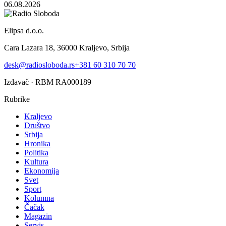
06.08.2026
Elipsa d.o.o.
Cara Lazara 18, 36000 Kraljevo, Srbija
desk@radiosloboda.rs
+381 60 310 70 70
Izdavač · RBM RA000189
Rubrike
Kraljevo
Društvo
Srbija
Hronika
Politika
Kultura
Ekonomija
Svet
Sport
Kolumna
Čačak
Magazin
Servis