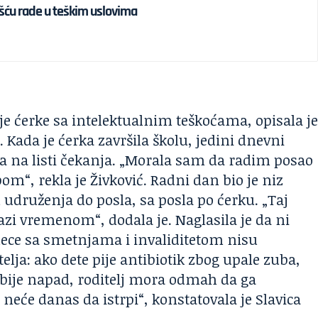
Ušću rade u teškim uslovima
je ćerke sa intelektualnim teškoćama, opisala j
 Kada je ćerka završila školu, jedini dnevni
a na listi čekanja. „Morala sam da radim posao
m“, rekla je Živković. Radni dan bio je niz
 udruženja do posla, sa posla po ćerku. „Taj
azi vremenom“, dodala je. Naglasila je da ni
dece sa smetnjama i invaliditetom nisu
elja: ako dete pije antibiotik zbog upale zuba,
obije napad, roditelj mora odmah da ga
eće danas da istrpi“, konstatovala je Slavica