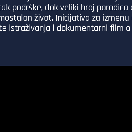
tak podrške, dok veliki broj porodica
ostalan život. Inicijativa za izmenu
e istraživanja i dokumentarni film o 