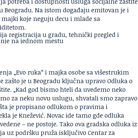
ja potreba i dostupnosti usluga socijalne zaštite
 u Beogradu. Na istom događaju emitovan je i
majki koje neguju decu i mlade sa
iditetom.
enja „Evo ruka“ i majka osobe sa višestrukim
e zašto je u Beogradu ključna upravo Odluka o
tite. „Kad god bismo hteli da uvedemo neko
rimo za neku novu uslugu, shvatali smo zapravo
 šta je propisano odlukom o pravima i
kla je Knežević. Novac ide tamo gde odluka
avedene – ne postoje. Tako ova gradska odluka iz
ja uz podršku pruža isključivo Centar za