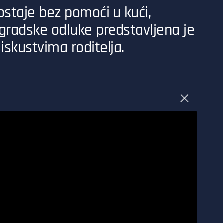
 ostaje bez pomoći u kući,
 gradske odluke predstavljena je
iskustvima roditelja.