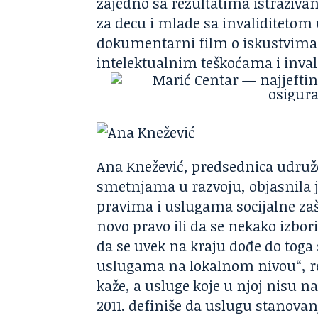
zajedno sa rezultatima istraživan
za decu i mlade sa invaliditetom
dokumentarni film o iskustvima 
intelektualnim teškoćama i inval
Ana Knežević, predsednica udruž
smetnjama u razvoju, objasnila j
pravima i uslugama socijalne zaš
novo pravo ili da se nekako izbo
da se uvek na kraju dođe do toga
uslugama na lokalnom nivou“, re
kaže, a usluge koje u njoj nisu n
2011. definiše da uslugu stanovan