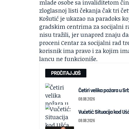
mlade osobe sa invaliditetom čine
zloglasnoj listi čekanja čak tri če
Košutić je ukazao na paradoks koji
gradskim centrima za socijalni 
nisu tražili, jer unapred znaju 
proceni Centar za socijalni rad tr
korisnik ima pravo i za kojim ima 
lancu ne funkcioniše.
PROČITAJ JOŠ
Četiri velika požara u Srb
08.08.2026
Vučetić: Situacija kod Uš
08.08.2026