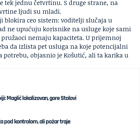
 tek jednu četvrtinu. S druge strane, na
tvrtine ljudi su mladi.
 blokira ceo sistem: voditelji slučaja u
rad ne upućuju korisnike na usluge koje sami
da pružaoci nemaju kapaciteta. U prijemnoj
eba da izlista pet usluga na koje potencijalni
potrebu, objasnio je Košutić, ali ta karika u
iji: Maglič lokalizovan, gore Stolovi
ća pod kontrolom, ali požar traje