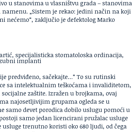
čivo u stanovima u vlasništvu grada – stanovim
u namenu. „Sistem je rekao: jedini način na koji
 mi nećemo“, zaključio je defektolog Marko
e predviđeno, sačekajte…“ To su rutinski
dece sa intelektualnim teškoćama i invaliditetom,
socijalne zaštite. Izražen u brojkama, ovaj
ma najosetljivijim grupama ogleda se u
ine samo devet porodica dobilo uslugu pomoći u
postoji samo jedan licencirani pružalac usluge
usluge trenutno koristi oko 680 ljudi, od čega