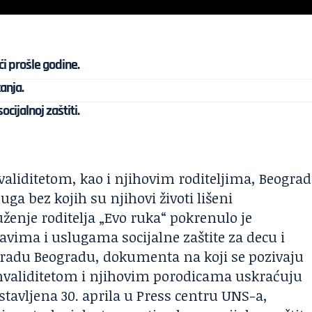
i prošle godine.
anja.
cijalnoj zaštiti.
validitetom, kao i njihovim roditeljima, Beograd
ga bez kojih su njihovi životi lišeni
enje roditelja „Evo ruka“ pokrenulo je
avima i uslugama socijalne zaštite za decu i
gradu Beogradu, dokumenta na koji se pozivaju
invaliditetom i njihovim porodicama uskraćuju
stavljena 30. aprila u Press centru UNS-a,