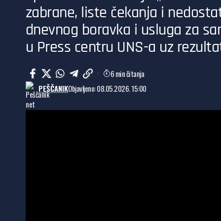
zabrane, liste čekanja i nedosta
dnevnog boravka i usluga za sam
u Press centru UNS-a uz rezultat
6 min čitanja
PEŠČANIK
Objavljeno: 08.05.2026. 15:00