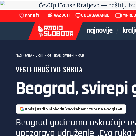
VAZDUH
OGLAŠAVANJE
IMPRE
PODRŽI
najnovije
kral
NASLOVNA
•
VESTI
•
BEOGRAD, SVIREPI GRAD
VESTI
DRUŠTVO
SRBIJA
Beograd, svirepi 
Dodaj Radio Slobodu kao željeni izvor na Google-u
Beograd godinama uskraćuje osn
upozorava udruženje „Evo ruka“. 