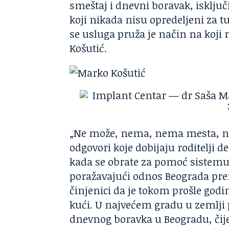
smeštaj i dnevni boravak, isklju
koji nikada nisu opredeljeni za t
se usluga pruža je način na koji
Košutić.
„Ne može, nema, nema mesta, nij
odgovori koje dobijaju roditelji 
kada se obrate za pomoć sistemu 
poražavajući odnos Beograda pre
činjenici da je tokom prošle god
kući. U najvećem gradu u zemlji 
dnevnog boravka u Beogradu, čije 