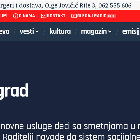
SUM
O NAMA
KONTAKT
GLEDAJ RADIO
jevo
vesti
kultura
magazin
emisij
grad
ovne usluge deci sa smetnjama u ra
Roditelji navode da sistem socijalne