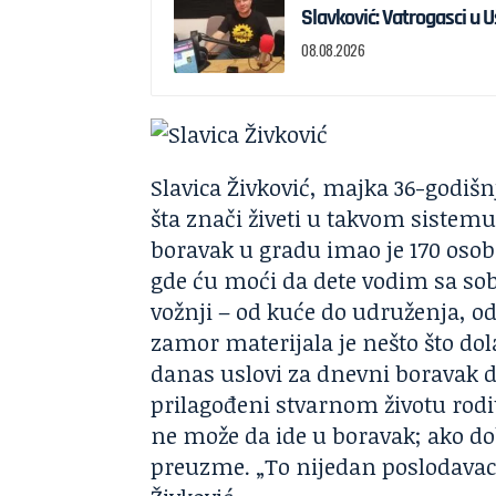
Slavković: Vatrogasci u 
08.08.2026
Slavica Živković, majka 36-godišn
šta znači živeti u takvom sistemu.
boravak u gradu imao je 170 osob
gde ću moći da dete vodim sa sobo
vožnji – od kuće do udruženja, od
zamor materijala je nešto što dol
danas uslovi za dnevni boravak 
prilagođeni stvarnom životu rodit
ne može da ide u boravak; ako d
preuzme. „To nijedan poslodavac n