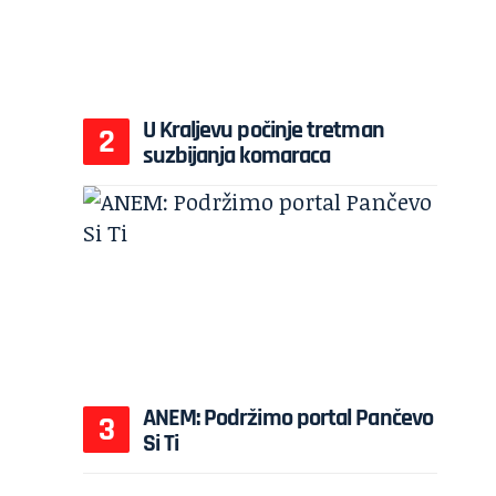
U Kraljevu počinje tretman
suzbijanja komaraca
ANEM: Podržimo portal Pančevo
Si Ti