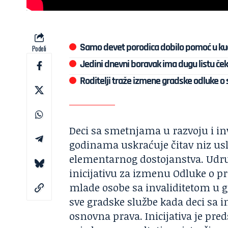
Samo devet porodica dobilo pomoć u kuć
Podeli
Jedini dnevni boravak ima dugu listu ček
Roditelji traže izmene gradske odluke o so
Deci sa smetnjama u razvoju i in
godinama uskraćuje čitav niz uslu
elementarnog dostojanstva. Udruž
inicijativu za izmenu Odluke o pr
mlade osobe sa invaliditetom u 
sve gradske službe kada deci sa 
osnovna prava. Inicijativa je pred