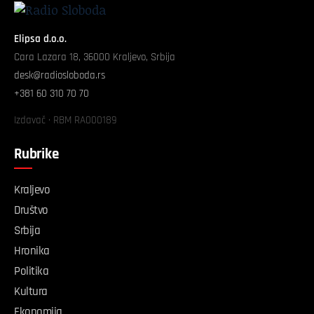
Elipsa d.o.o.
Cara Lazara 18, 36000 Kraljevo, Srbija
desk@radiosloboda.rs
+381 60 310 70 70
Izdavač · RBM RA000189
Rubrike
Kraljevo
Društvo
Srbija
Hronika
Politika
Kultura
Ekonomija