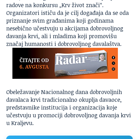
radove na konkursu „Krv život znači“.
Organizatori ističu da je cilj događaja da se oda
priznanje svim građanima koji godinama
nesebično učestvuju u akcijama dobrovoljnog
davanja krvi, ali i mladima koji promovišu
značaj humanosti i dobrovoljnog davalaštva.
Obeležavanje Nacionalnog dana dobrovoljnih
davalaca krvi tradicionalno okuplja davaoce,
predstavnike institucija i organizacija koje
učestvuju u promociji dobrovoljnog davanja krvi
u Kraljevu.