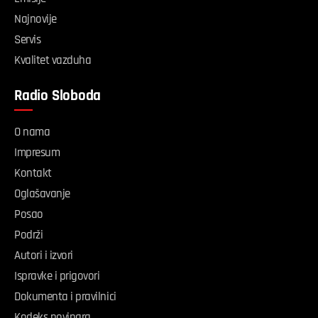
Najnovije
Servis
Kvalitet vazduha
Radio Sloboda
O nama
Impresum
Kontakt
Oglašavanje
Posao
Podrži
Autori i izvori
Ispravke i prigovori
Dokumenta i pravilnici
Kodeks novinara