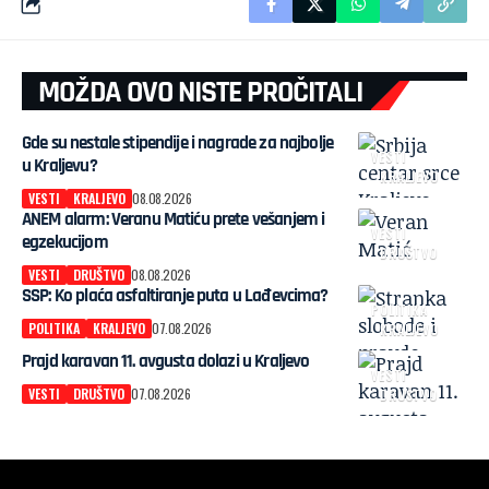
MOŽDA OVO NISTE PROČITALI
Gde su nestale stipendije i nagrade za najbolje
VESTI
u Kraljevu?
KRALJEVO
VESTI
KRALJEVO
08.08.2026
ANEM alarm: Veranu Matiću prete vešanjem i
VESTI
egzekucijom
DRUŠTVO
VESTI
DRUŠTVO
08.08.2026
SSP: Ko plaća asfaltiranje puta u Lađevcima?
POLITIKA
POLITIKA
KRALJEVO
07.08.2026
KRALJEVO
Prajd karavan 11. avgusta dolazi u Kraljevo
VESTI
VESTI
DRUŠTVO
07.08.2026
DRUŠTVO