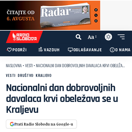
Aa
PODRŽI
VAZDUH
OGLAŠAVANJE
O NAMA
NASLOVNA
•
VESTI
•
NACIONALNI DAN DOBROVOLJNIH DAVALACA KRVI OBELEŽAVA SE U KRALJEVU
VESTI
DRUŠTVO
KRALJEVO
Nacionalni dan dobrovoljnih
davalaca krvi obeležava se u
Kraljevu
Prati Radio Slobodu na Google-u