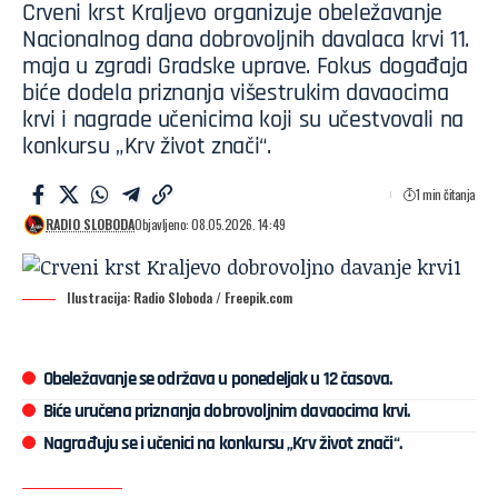
Crveni krst Kraljevo organizuje obeležavanje
Nacionalnog dana dobrovoljnih davalaca krvi 11.
maja u zgradi Gradske uprave. Fokus događaja
biće dodela priznanja višestrukim davaocima
krvi i nagrade učenicima koji su učestvovali na
konkursu „Krv život znači“.
1 min čitanja
RADIO SLOBODA
Objavljeno: 08.05.2026. 14:49
Ilustracija: Radio Sloboda / Freepik.com
Obeležavanje se održava u ponedeljak u 12 časova.
Biće uručena priznanja dobrovoljnim davaocima krvi.
Nagrađuju se i učenici na konkursu „Krv život znači“.