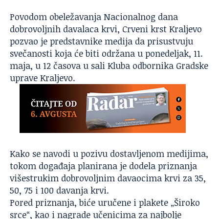
Povodom obeležavanja Nacionalnog dana
dobrovoljnih davalaca krvi,
Crveni krst Kraljevo
pozvao je predstavnike medija da prisustvuju
svečanosti koja će biti održana u ponedeljak, 11.
maja, u 12 časova u sali Kluba odbornika Gradske
uprave Kraljevo.
Kako se navodi u pozivu dostavljenom medijima,
tokom događaja planirana je dodela priznanja
višestrukim dobrovoljnim davaocima krvi za 35,
50, 75 i 100 davanja krvi.
Pored priznanja, biće uručene i plakete „Široko
srce“, kao i nagrade učenicima za najbolje