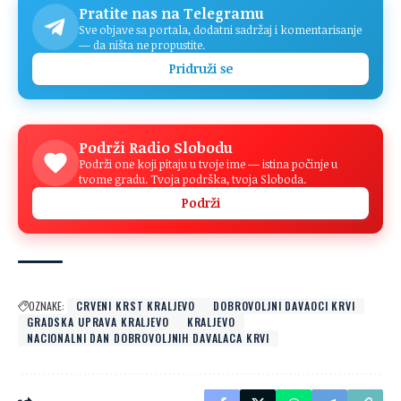
Pratite nas na Telegramu
Sve objave sa portala, dodatni sadržaj i komentarisanje
— da ništa ne propustite.
Pridruži se
Podrži Radio Slobodu
Podrži one koji pitaju u tvoje ime — istina počinje u
tvome gradu. Tvoja podrška, tvoja Sloboda.
Podrži
OZNAKE:
CRVENI KRST KRALJEVO
DOBROVOLJNI DAVAOCI KRVI
GRADSKA UPRAVA KRALJEVO
KRALJEVO
NACIONALNI DAN DOBROVOLJNIH DAVALACA KRVI