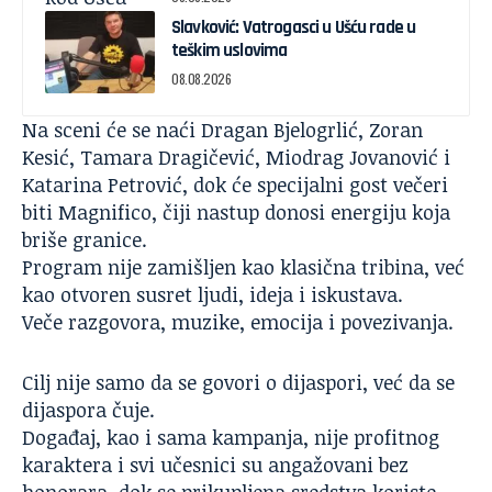
Slavković: Vatrogasci u Ušću rade u
teškim uslovima
08.08.2026
Na sceni će se naći Dragan Bjelogrlić, Zoran
Kesić, Tamara Dragičević, Miodrag Jovanović i
Katarina Petrović, dok će specijalni gost večeri
biti Magnifico, čiji nastup donosi energiju koja
briše granice.
Program nije zamišljen kao klasična tribina, već
kao otvoren susret ljudi, ideja i iskustava.
Veče razgovora, muzike, emocija i povezivanja.
Cilj nije samo da se govori o dijaspori, već da se
dijaspora čuje.
Događaj, kao i sama kampanja, nije profitnog
karaktera i svi učesnici su angažovani bez