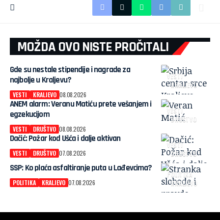
MOŽDA OVO NISTE PROČITALI
Gde su nestale stipendije i nagrade za
VESTI
najbolje u Kraljevu?
KRALJEVO
VESTI
KRALJEVO
08.08.2026
ANEM alarm: Veranu Matiću prete vešanjem i
VESTI
egzekucijom
DRUŠTVO
VESTI
DRUŠTVO
08.08.2026
Dačić: Požar kod Ušća i dalje aktivan
VESTI
VESTI
DRUŠTVO
07.08.2026
DRUŠTVO
SSP: Ko plaća asfaltiranje puta u Lađevcima?
POLITIKA
POLITIKA
KRALJEVO
07.08.2026
KRALJEVO