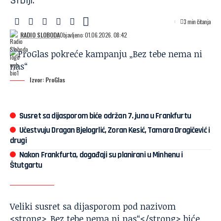
Srbiji.
3 min čitanja
RADIO SLOBODA
Objavljeno: 01.06.2026. 08:42
Izvor: ProGlas
Susret sa dijasporom biće održan 7. juna u Frankfurtu
Učestvuju Dragan Bjelogrlić, Zoran Kesić, Tamara Dragičević i
drugi
Nakon Frankfurta, događaji su planirani u Minhenu i
Štutgartu
Veliki susret sa dijasporom pod nazivom
<strong>„Bez tebe nema ni nas“</strong> biće