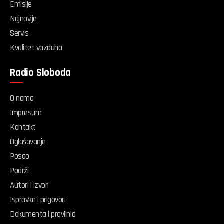
Emisije
Najnovije
Servis
Kvalitet vazduha
Radio Sloboda
O nama
Impresum
Kontakt
Oglašavanje
Posao
Podrži
Autori i izvori
Ispravke i prigovori
Dokumenta i pravilnici