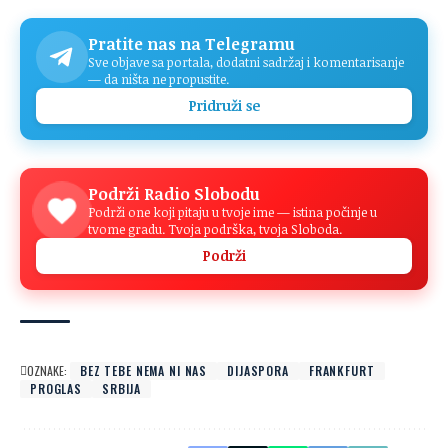
Pratite nas na Telegramu
Sve objave sa portala, dodatni sadržaj i komentarisanje
— da ništa ne propustite.
Pridruži se
Podrži Radio Slobodu
Podrži one koji pitaju u tvoje ime — istina počinje u
tvome gradu. Tvoja podrška, tvoja Sloboda.
Podrži
OZNAKE:
BEZ TEBE NEMA NI NAS
DIJASPORA
FRANKFURT
PROGLAS
SRBIJA