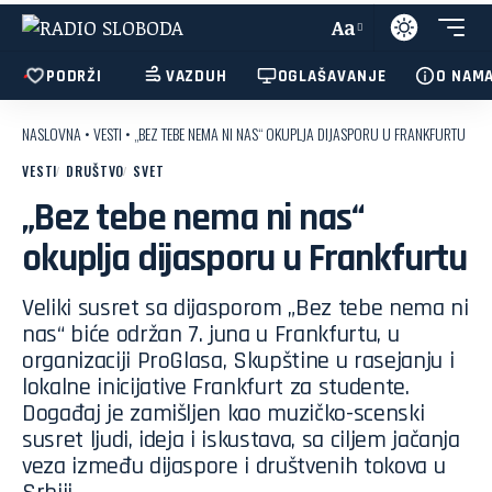
Aa
PODRŽI
VAZDUH
OGLAŠAVANJE
O NAM
NASLOVNA
•
VESTI
•
„BEZ TEBE NEMA NI NAS“ OKUPLJA DIJASPORU U FRANKFURTU
VESTI
DRUŠTVO
SVET
„Bez tebe nema ni nas“
okuplja dijasporu u Frankfurtu
Veliki susret sa dijasporom „Bez tebe nema ni
nas“ biće održan 7. juna u Frankfurtu, u
organizaciji ProGlasa, Skupštine u rasejanju i
lokalne inicijative Frankfurt za studente.
Događaj je zamišljen kao muzičko-scenski
susret ljudi, ideja i iskustava, sa ciljem jačanja
veza između dijaspore i društvenih tokova u