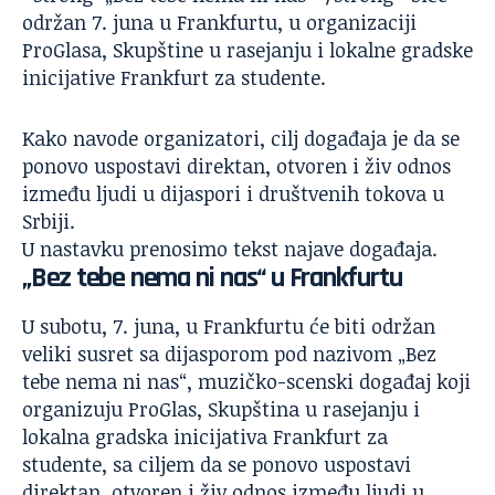
održan 7. juna u Frankfurtu, u organizaciji
ProGlasa, Skupštine u rasejanju i lokalne gradske
inicijative Frankfurt za studente.
Kako navode organizatori, cilj događaja je da se
ponovo uspostavi direktan, otvoren i živ odnos
između ljudi u dijaspori i društvenih tokova u
Srbiji.
U nastavku prenosimo tekst najave događaja.
„Bez tebe nema ni nas“ u Frankfurtu
U subotu, 7. juna, u Frankfurtu će biti održan
veliki susret sa dijasporom pod nazivom „Bez
tebe nema ni nas“, muzičko-scenski događaj koji
organizuju ProGlas, Skupština u rasejanju i
lokalna gradska inicijativa Frankfurt za
studente, sa ciljem da se ponovo uspostavi
direktan, otvoren i živ odnos između ljudi u