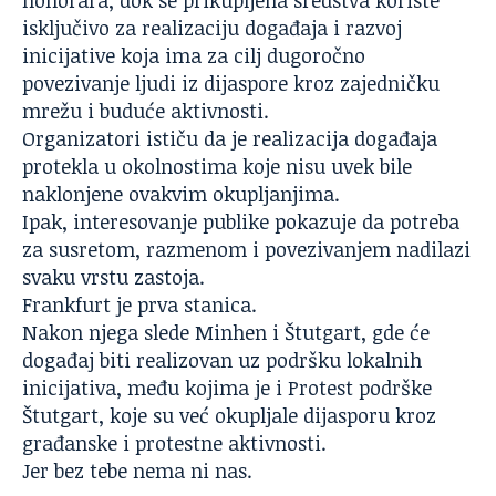
honorara, dok se prikupljena sredstva koriste
isključivo za realizaciju događaja i razvoj
inicijative koja ima za cilj dugoročno
povezivanje ljudi iz dijaspore kroz zajedničku
mrežu i buduće aktivnosti.
Organizatori ističu da je realizacija događaja
protekla u okolnostima koje nisu uvek bile
naklonjene ovakvim okupljanjima.
Ipak, interesovanje publike pokazuje da potreba
za susretom, razmenom i povezivanjem nadilazi
svaku vrstu zastoja.
Frankfurt je prva stanica.
Nakon njega slede Minhen i Štutgart, gde će
događaj biti realizovan uz podršku lokalnih
inicijativa, među kojima je i Protest podrške
Štutgart, koje su već okupljale dijasporu kroz
građanske i protestne aktivnosti.
Jer bez tebe nema ni nas.