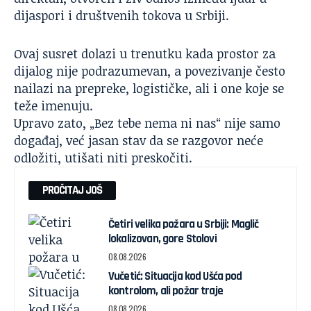
dijaspori i društvenih tokova u Srbiji.
Ovaj susret dolazi u trenutku kada prostor za
dijalog nije podrazumevan, a povezivanje često
nailazi na prepreke, logističke, ali i one koje se
teže imenuju.
Upravo zato, „Bez tebe nema ni nas“ nije samo
događaj, već jasan stav da se razgovor neće
odložiti, utišati niti preskočiti.
PROČITAJ JOŠ
Četiri velika požara u Srbiji: Maglič
lokalizovan, gore Stolovi
08.08.2026
Vučetić: Situacija kod Ušća pod
kontrolom, ali požar traje
08.08.2026