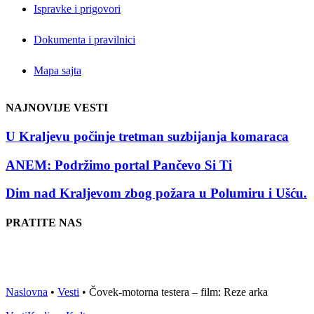
Ispravke i prigovori
Dokumenta i pravilnici
Mapa sajta
NAJNOVIJE VESTI
U Kraljevu počinje tretman suzbijanja komaraca
ANEM: Podržimo portal Pančevo Si Ti
Dim nad Kraljevom zbog požara u Polumiru i Ušću.
PRATITE NAS
Naslovna
•
Vesti
•
Čovek-motorna testera – film: Reze arka