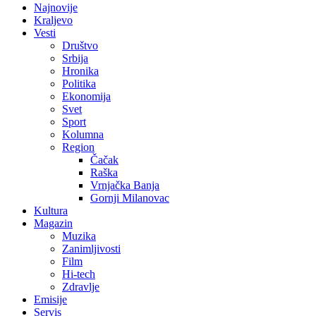
Najnovije
Kraljevo
Vesti
Društvo
Srbija
Hronika
Politika
Ekonomija
Svet
Sport
Kolumna
Region
Čačak
Raška
Vrnjačka Banja
Gornji Milanovac
Kultura
Magazin
Muzika
Zanimljivosti
Film
Hi-tech
Zdravlje
Emisije
Servis