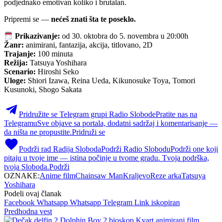
podjednako emotivan koliko i brutalan.
Pripremi se —
nećeš znati šta te poseklo.
Prikazivanje:
od 30. oktobra do 5. novembra u 20:00h
Žanr:
animirani, fantazija, akcija, titlovano, 2D
Trajanje:
100 minuta
Režija:
Tatsuya Yoshihara
Scenario:
Hiroshi Seko
Uloge:
Shiori Izawa, Reina Ueda, Kikunosuke Toya, Tomori
Kusunoki, Shogo Sakata
Pridružite se Telegram grupi Radio Slobode
Pratite nas na
Telegramu
Sve objave sa portala, dodatni sadržaj i komentarisanje —
da ništa ne propustite.
Pridruži se
Podrži rad Radija Sloboda
Podrži Radio Slobodu
Podrži one koji
pitaju u tvoje ime — istina počinje u tvome gradu. Tvoja podrška,
tvoja Sloboda.
Podrži
OZNAKE:
Anime film
Chainsaw Man
Kraljevo
Reze arka
Tatsuya
Yoshihara
Podeli ovaj članak
Facebook
Whatsapp
Whatsapp
Telegram
Link iskopiran
Predhodna vest