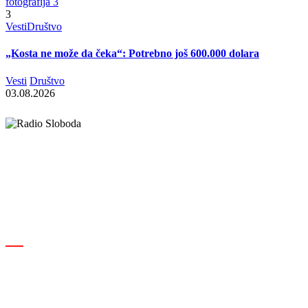
3
Vesti
Društvo
„Kosta ne može da čeka“: Potrebno još 600.000 dolara
Vesti
Društvo
03.08.2026
Elipsa d.o.o.
Cara Lazara 18, 36000 Kraljevo, Srbija
desk@radiosloboda.rs
+381 60 310 70 70
Rubrike
Izdavač · RBM RA000189
Kraljevo
Društvo
Srbija