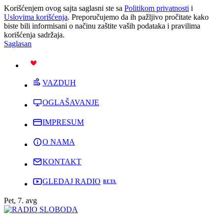
Korišćenjem ovog sajta saglasni ste sa
Politikom privatnosti
i
Uslovima korišćenja
. Preporučujemo da ih pažljivo pročitate kako
biste bili informisani o načinu zaštite vaših podataka i pravilima
korišćenja sadržaja.
Saglasan
PODRŽI
VAZDUH
OGLAŠAVANJE
IMPRESUM
O NAMA
KONTAKT
GLEDAJ RADIO
Pet, 7. avg