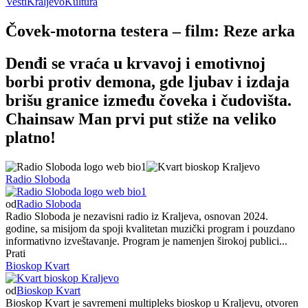
Vesti
Kraljevo
Kultura
Čovek-motorna testera – film: Reze arka
Denđi se vraća u krvavoj i emotivnoj
borbi protiv demona, gde ljubav i izdaja
brišu granice između čoveka i čudovišta.
Chainsaw Man prvi put stiže na veliko
platno!
Radio Sloboda
od
Radio Sloboda
Radio Sloboda je nezavisni radio iz Kraljeva, osnovan 2024.
godine, sa misijom da spoji kvalitetan muzički program i pouzdano
informativno izveštavanje. Program je namenjen širokoj publici...
Prati
Bioskop Kvart
od
Bioskop Kvart
Bioskop Kvart je savremeni multipleks bioskop u Kraljevu, otvoren