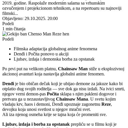
2019. godine. Raspolaže modernim salama sa vrhunskim
ozvučenjem i projekcionom tehnikom, a na repertoaru su najnoviji
filmski...
Objavljeno: 29.10.2025. 20:00
Podeli
1 min čitanja
Podeli
Filmska adaptacija globalnog anime fenomena
Denđi i Počita ponovo u akciji
Ljubav, izdaja i demonska borba za opstanak
Po prvi put na velikom platnu,
Chainsaw Man
stiže u eksplozivnoj
akcionoj avanturi koja nastavlja globalni anime fenomen.
Denđi
je bio običan dečak koji je ubijao demone za jakuze kako bi
otplatio dug svojih roditelja — sve dok ga nisu izdali. Na ivici smrti,
njegov verni demon-pas
Počita
sklapa s njim pakleni dogovor i
pretvara ga u nezaustavljivog
Chainsaw Mana
. U svetu kojim
vladaju krv, haos i demoni, Denđi upoznaje zagonetnu
Reze
,
devojku koja unosi svetlost u njegov mračni svet.
Ali iza njenog osmeha krije se tajna koja će promeniti sve.
Ljubav, izdaja i borba za opstanak
prepliću se u filmu koji je