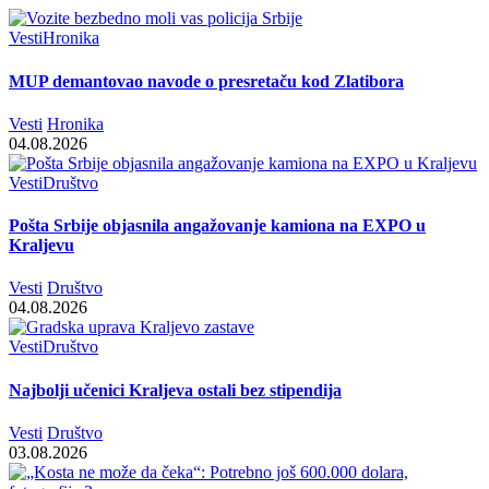
Vesti
Hronika
MUP demantovao navode o presretaču kod Zlatibora
Vesti
Hronika
04.08.2026
Vesti
Društvo
Pošta Srbije objasnila angažovanje kamiona na EXPO u
Kraljevu
Vesti
Društvo
04.08.2026
Vesti
Društvo
Najbolji učenici Kraljeva ostali bez stipendija
Vesti
Društvo
03.08.2026