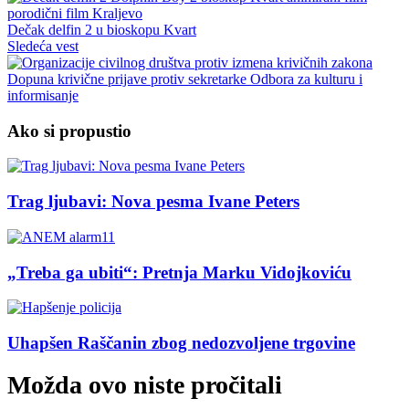
Dečak delfin 2 u bioskopu Kvart
Sledeća vest
Dopuna krivične prijave protiv sekretarke Odbora za kulturu i
informisanje
Ako si propustio
Trag ljubavi: Nova pesma Ivane Peters
„Treba ga ubiti“: Pretnja Marku Vidojkoviću
Uhapšen Raščanin zbog nedozvoljene trgovine
Možda ovo niste pročitali