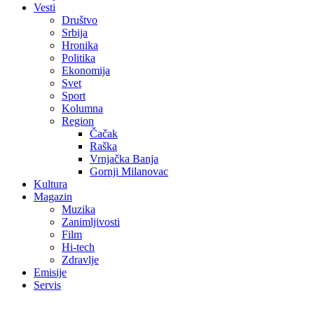
Vesti
Društvo
Srbija
Hronika
Politika
Ekonomija
Svet
Sport
Kolumna
Region
Čačak
Raška
Vrnjačka Banja
Gornji Milanovac
Kultura
Magazin
Muzika
Zanimljivosti
Film
Hi-tech
Zdravlje
Emisije
Servis