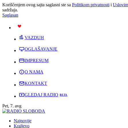
Korišćenjem ovog sajta saglasni ste sa
Politikom privatnosti
i
Uslovim
sadržaja.
Saglasan
PODRŽI
VAZDUH
OGLAŠAVANJE
IMPRESUM
O NAMA
KONTAKT
GLEDAJ RADIO
Pet, 7. avg
Najnovije
Kraljevo