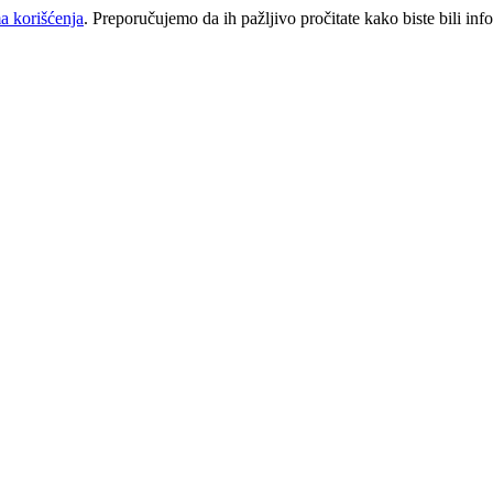
a korišćenja
. Preporučujemo da ih pažljivo pročitate kako biste bili inf