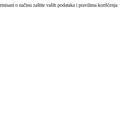
ormisani o načinu zaštite vaših podataka i pravilima korišćenja