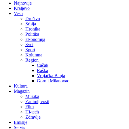
Najnovije
Kraljevo
Vesti
Društvo
Srbija
Hronika
Politika
Ekonomija
Svet
Sport
Kolumna
Region
Čačak
Raška
Vrnjačka Banja
Gornji Milanovac
Kultura
Magazin
Muzika
Zanimljivosti
Film
Hi-tech
Zdravlje
Emisije
Servis