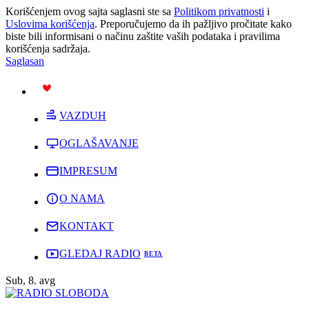
Korišćenjem ovog sajta saglasni ste sa
Politikom privatnosti
i
Uslovima korišćenja
. Preporučujemo da ih pažljivo pročitate kako
biste bili informisani o načinu zaštite vaših podataka i pravilima
korišćenja sadržaja.
Saglasan
PODRŽI
VAZDUH
OGLAŠAVANJE
IMPRESUM
O NAMA
KONTAKT
GLEDAJ RADIO
Sub, 8. avg