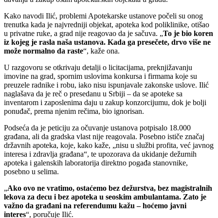
Kako navodi Ilić, problemi Apotekarske ustanove počeli su onog
trenutka kada je najvredniji objekat, apoteka kod poliklinike, otišao
u privatne ruke, a grad nije reagovao da je sačuva. „
To je bio koren
iz kojeg je rasla naša ustanova. Kada ga presečete, drvo više ne
može normalno da raste
“, kaže ona.
U razgovoru se otkrivaju detalji o licitacijama, preknjižavanju
imovine na grad, spornim uslovima konkursa i firmama koje su
preuzele radnike i robu, iako nisu ispunjavale zakonske uslove. Ilić
naglašava da je reč o presedanu u Srbiji – da se apoteke sa
inventarom i zaposlenima daju u zakup konzorcijumu, dok je bolji
ponuđač, prema njenim rečima, bio ignorisan.
Podseća da je peticiju za očuvanje ustanova potpisalo 18.000
građana, ali da gradska vlast nije reagovala. Posebno ističe značaj
državnih apoteka, koje, kako kaže, „nisu u službi profita, već javnog
interesa i zdravlja građana“, te upozorava da ukidanje dežurnih
apoteka i galenskih laboratorija direktno pogađa stanovnike,
posebno u selima.
„
Ako ovo ne vratimo, ostaćemo bez dežurstva, bez magistralnih
lekova za decu i bez apoteka u seoskim ambulantama. Zato je
važno da građani na referendumu kažu – hoćemo javni
interes
“, poručuje Ilić.