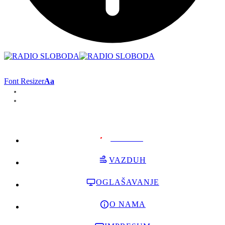
Font Resizer
Aa
PODRŽI
VAZDUH
OGLAŠAVANJE
O NAMA