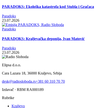
PARADOKS: Ekološka katastrofa kod Stubla i Gračaca
Paradoks
23.07.2026
Paradoks
PARADOKS: Kraljevačka deponija, Ivan Matović
Paradoks
23.07.2026
Elipsa d.o.o.
Cara Lazara 18, 36000 Kraljevo, Srbija
desk@radiosloboda.rs
+381 60 310 70 70
Izdavač · RBM RA000189
Rubrike
Kraljevo