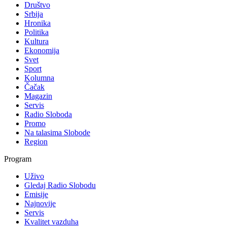
Društvo
Srbija
Hronika
Politika
Kultura
Ekonomija
Svet
Sport
Kolumna
Čačak
Magazin
Servis
Radio Sloboda
Promo
Na talasima Slobode
Region
Program
Uživo
Gledaj Radio Slobodu
Emisije
Najnovije
Servis
Kvalitet vazduha