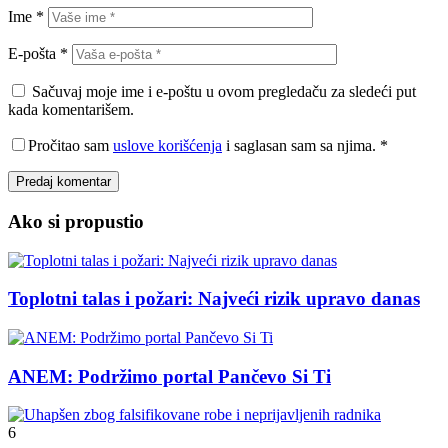
Ime
*
E-pošta
*
Sačuvaj moje ime i e-poštu u ovom pregledaču za sledeći put
kada komentarišem.
Pročitao sam
uslove korišćenja
i saglasan sam sa njima.
*
Ako si propustio
Toplotni talas i požari: Najveći rizik upravo danas
ANEM: Podržimo portal Pančevo Si Ti
6