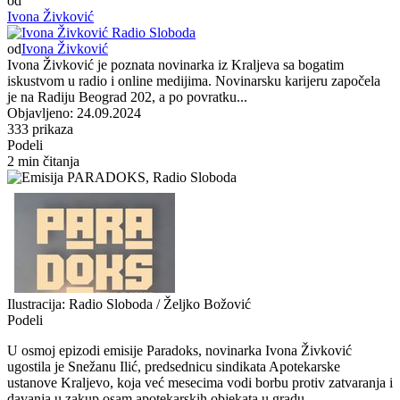
od
Ivona Živković
od
Ivona Živković
Ivona Živković je poznata novinarka iz Kraljeva sa bogatim
iskustvom u radio i online medijima. Novinarsku karijeru započela
je na Radiju Beograd 202, a po povratku...
Objavljeno: 24.09.2024
333 prikaza
Podeli
2 min čitanja
Ilustracija: Radio Sloboda / Željko Božović
Podeli
U osmoj epizodi emisije Paradoks, novinarka Ivona Živković
ugostila je Snežanu Ilić, predsednicu sindikata Apotekarske
ustanove Kraljevo, koja već mesecima vodi borbu protiv zatvaranja i
davanja u zakup osam apotekarskih objekata u gradu.