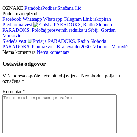
OZNAKE:
Paradoks
Podkast
Snežana Ilić
Podeli ovu epizodu
Facebook
Whatsapp
Whatsapp
Telegram
Link iskopiran
Predhodna vest
PARADOKS: Položaj prosvetnih radnika u Srbiji, Gordan
Marković
Sledeća vest
PARADOKS: Plan razvoja Kraljeva do 2030, Vladimir Marović
Nema komentara
Nema komentara
Ostavite odgovor
Vaša adresa e-pošte neće biti objavljena.
Neophodna polja su
označena
*
Komentar
*