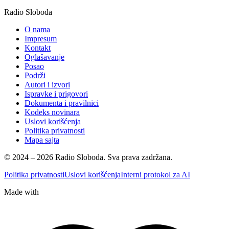
Radio Sloboda
O nama
Impresum
Kontakt
Oglašavanje
Posao
Podrži
Autori i izvori
Ispravke i prigovori
Dokumenta i pravilnici
Kodeks novinara
Uslovi korišćenja
Politika privatnosti
Mapa sajta
© 2024 – 2026 Radio Sloboda. Sva prava zadržana.
Politika privatnosti
Uslovi korišćenja
Interni protokol za AI
Made with