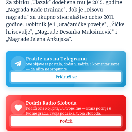
Za zbirku „Ulazak” dodeljena mu je 2015. godine
„Nagrada Rade Drainac”, dok je „Disovu
nagradu” za ukupno stvaralaštvo dobio 2011.
godine. Dobitnik je i „Gračaničke povelje”, „Žičke
hrisovulje”, „Nagrade Desanka Maksimović” i
„Nagrade Jelena Anžujska”.
Pratite nas na Telegramu
Sve objave sa portala, dodatni sadržaj i komentarisanje
— da ništa ne propustite.
Pridruži se
Podrži Radio Slobodu
Podrži one koji pitaju u tvoje ime — istina počinje u
tvome gradu. Tvoja podrška, tvoja Sloboda.
Podrži