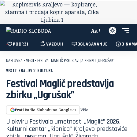
Aa
PODRŽI
VAZDUH
OGLAŠAVANJE
O NAM
NASLOVNA
•
VESTI
•
FESTIVAL MAGLIČ PREDSTAVLJA ZBIRKU „UGRUŠAK”
VESTI
KRALJEVO
KULTURA
Festival Maglič predstavlja
zbirku „Ugrušak”
Više
Prati Radio Slobodu na Google-u
U okviru Festivala umetnosti „Maglič” 2026,
Kulturni centar „Ribnica” Kraljevo predstaviće
zbirku pesama „Ugrušak” Živorada