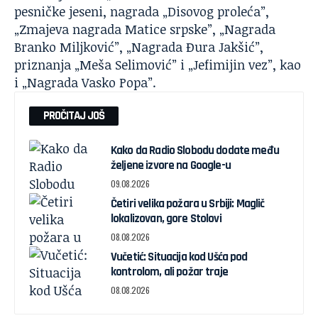
pesničke jeseni, nagrada „Disovog proleća”,
„Zmajeva nagrada Matice srpske”, „Nagrada
Branko Miljković”, „Nagrada Đura Jakšić”,
priznanja „Meša Selimović” i „Jefimijin vez”, kao
i „Nagrada Vasko Popa”.
PROČITAJ JOŠ
Kako da Radio Slobodu dodate među
željene izvore na Google-u
09.08.2026
Četiri velika požara u Srbiji: Maglič
lokalizovan, gore Stolovi
08.08.2026
Vučetić: Situacija kod Ušća pod
kontrolom, ali požar traje
08.08.2026