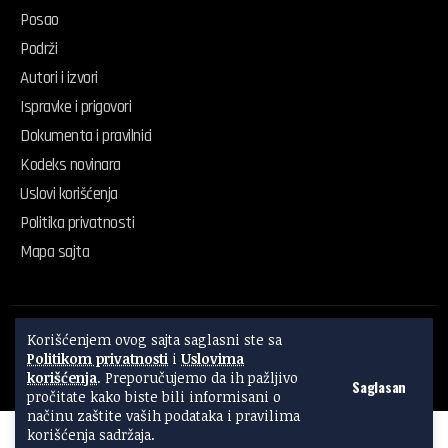
Posao
Podrži
Autori i izvori
Ispravke i prigovori
Dokumenta i pravilnici
Kodeks novinara
Uslovi korišćenja
Politika privatnosti
Mapa sajta
© 2024 – 2026 Radio Sloboda. Sva prava zadržana.
Korišćenjem ovog sajta saglasni ste sa
Politika privatnosti
Uslovi korišćenja
Interni protokol za AI
Politikom privatnosti
i
Uslovima
Made with
in Kraljevo
Powered by
District 036
korišćenja
. Preporučujemo da ih pažljivo
Saglasan
pročitate kako biste bili informisani o
načinu zaštite vaših podataka i pravilima
korišćenja sadržaja.