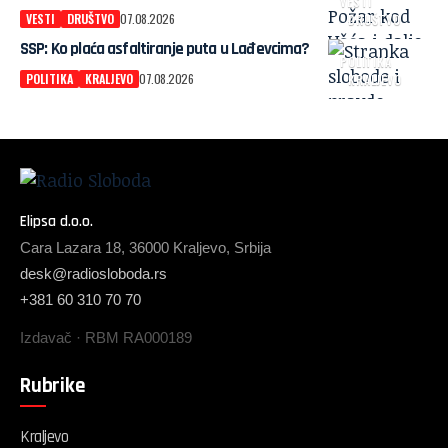
VESTI
VESTI
DRUŠTVO
07.08.2026
DRUŠTVO
SSP: Ko plaća asfaltiranje puta u Lađevcima?
POLITIKA
POLITIKA
KRALJEVO
07.08.2026
KRALJEVO
Elipsa d.o.o.
Cara Lazara 18, 36000 Kraljevo, Srbija
desk@radiosloboda.rs
+381 60 310 70 70
Izdavač · RBM RA000189
Rubrike
Kraljevo