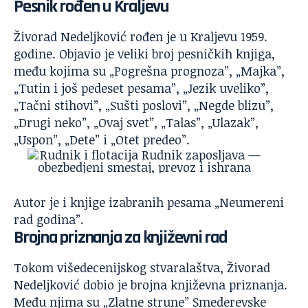
Pesnik rođen u Kraljevu
Živorad Nedeljković rođen je u Kraljevu 1959.
godine. Objavio je veliki broj pesničkih knjiga,
među kojima su „Pogrešna prognoza”, „Majka”,
„Tutin i još pedeset pesama”, „Jezik uveliko”,
„Tačni stihovi”, „Sušti poslovi”, „Negde blizu”,
„Drugi neko”, „Ovaj svet”, „Talas”, „Ulazak”,
„Uspon”, „Dete” i „Otet predeo”.
Autor je i knjige izabranih pesama „Neumereni
rad godina”.
Brojna priznanja za književni rad
Tokom višedecenijskog stvaralaštva, Živorad
Nedeljković dobio je brojna književna priznanja.
Među njima su „Zlatne strune” Smederevske