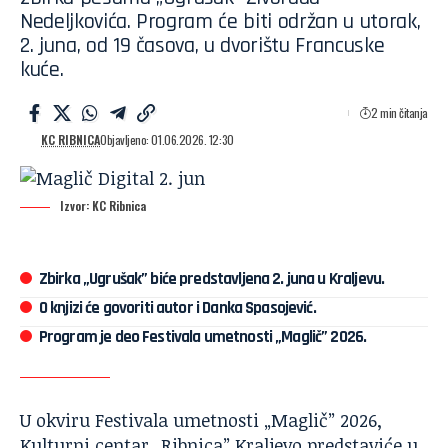
Nedeljkovića. Program će biti održan u utorak,
2. juna, od 19 časova, u dvorištu Francuske
kuće.
2 min čitanja
KC RIBNICA
Objavljeno: 01.06.2026. 12:30
Izvor: KC Ribnica
Zbirka „Ugrušak” biće predstavljena 2. juna u Kraljevu.
O knjizi će govoriti autor i Danka Spasojević.
Program je deo Festivala umetnosti „Maglič” 2026.
U okviru Festivala umetnosti „Maglič” 2026,
Kulturni centar „Ribnica
” Kraljevo predstaviće u