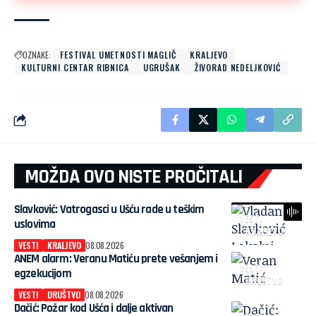
OZNAKE:
FESTIVAL UMETNOSTI MAGLIČ
KRALJEVO
KULTURNI CENTAR RIBNICA
UGRUŠAK
ŽIVORAD NEDELJKOVIĆ
MOŽDA OVO NISTE PROČITALI
Slavković: Vatrogasci u Ušću rade u teškim
VESTI
uslovima
KRALJEVO
VESTI
KRALJEVO
08.08.2026
ANEM alarm: Veranu Matiću prete vešanjem i
VESTI
egzekucijom
DRUŠTVO
VESTI
DRUŠTVO
08.08.2026
Dačić: Požar kod Ušća i dalje aktivan