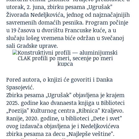
utorak, 2. juna, zbirku pesama „Ugrušak”
Živorada Nedeljkovića, jednog od najznačajnijih
savremenih domaćih pesnika. Program počinje
u 19 časova u dvorištu Francuske kuće, a u
slučaju lošeg vremena biće održan u Svečanoj
sali Gradske uprave.
Pored autora, o knjizi će govoriti i Danka
Spasojević.
Zbirka pesama „Ugrušak” objavljena je krajem
2025. godine kao dvanaesta knjiga u Biblioteci
„Poezija” Kulturnog centra „Ribnica” Kraljevo.
Ranije, 2020. godine, u biblioteci „Dete i svet”
ovog izdavača objavljena je i Nedeljkovićeva
zbirka pesama za decu „Najlepše veštine”.