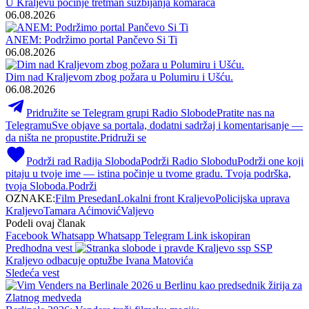
U Kraljevu počinje tretman suzbijanja komaraca
06.08.2026
ANEM: Podržimo portal Pančevo Si Ti
06.08.2026
Dim nad Kraljevom zbog požara u Polumiru i Ušću.
06.08.2026
Pridružite se Telegram grupi Radio Slobode
Pratite nas na
Telegramu
Sve objave sa portala, dodatni sadržaj i komentarisanje —
da ništa ne propustite.
Pridruži se
Podrži rad Radija Sloboda
Podrži Radio Slobodu
Podrži one koji
pitaju u tvoje ime — istina počinje u tvome gradu. Tvoja podrška,
tvoja Sloboda.
Podrži
OZNAKE:
Film Presedan
Lokalni front Kraljevo
Policijska uprava
Kraljevo
Tamara Aćimović
Valjevo
Podeli ovaj članak
Facebook
Whatsapp
Whatsapp
Telegram
Link iskopiran
Predhodna vest
SSP
Kraljevo odbacuje optužbe Ivana Matovića
Sledeća vest