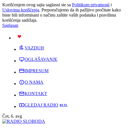
Korišćenjem ovog sajta saglasni ste sa
Politikom privatnosti
i
Uslovima korišćenja
. Preporučujemo da ih pažljivo pročitate kako
biste bili informisani o načinu zaštite vaših podataka i pravilima
korišćenja sadržaja.
Saglasan
PODRŽI
VAZDUH
OGLAŠAVANJE
IMPRESUM
O NAMA
KONTAKT
GLEDAJ RADIO
Čet, 6. avg