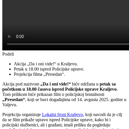
Podeli
Akcija „Da i oni vide!“ u Kraljevu.
Petak u 18.00 ispred Policijske uprave.
Projekcija filma „Presedan“.
Akcija pod nazivom
„Da i oni vide!“
biće održana u
petak sa
početkom u 18.00 časova ispred
Policijske uprave Kraljevo
.
Tom prilikom biće prikazan film o policijskoj brutalnosti
„Presedan“
, koji se bavi događajima od 14. avgusta 2025. godine u
Valjevu.
Projekciju organizuje
Lokalni front Kraljevo
, koji navodi da je cilj
da se film prikaže upravo ispred Policijske uprave, kako bi i
policijski službenici, ali i građani, imali priliku da pogledaju