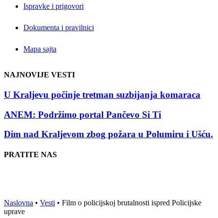
Ispravke i prigovori
Dokumenta i pravilnici
Mapa sajta
NAJNOVIJE VESTI
U Kraljevu počinje tretman suzbijanja komaraca
ANEM: Podržimo portal Pančevo Si Ti
Dim nad Kraljevom zbog požara u Polumiru i Ušću.
PRATITE NAS
Naslovna
•
Vesti
•
Film o policijskoj brutalnosti ispred Policijske
uprave