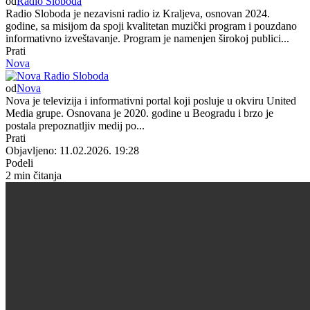
od
Radio Sloboda
Radio Sloboda je nezavisni radio iz Kraljeva, osnovan 2024.
godine, sa misijom da spoji kvalitetan muzički program i pouzdano
informativno izveštavanje. Program je namenjen širokoj publici...
Prati
Nova
od
Nova
Nova je televizija i informativni portal koji posluje u okviru United
Media grupe. Osnovana je 2020. godine u Beogradu i brzo je
postala prepoznatljiv medij po...
Prati
Objavljeno: 11.02.2026. 19:28
Podeli
2 min čitanja