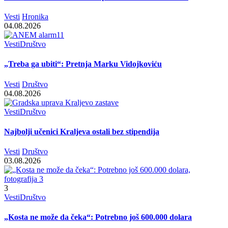
Vesti
Hronika
04.08.2026
Vesti
Društvo
„Treba ga ubiti“: Pretnja Marku Vidojkoviću
Vesti
Društvo
04.08.2026
Vesti
Društvo
Najbolji učenici Kraljeva ostali bez stipendija
Vesti
Društvo
03.08.2026
3
Vesti
Društvo
„Kosta ne može da čeka“: Potrebno još 600.000 dolara