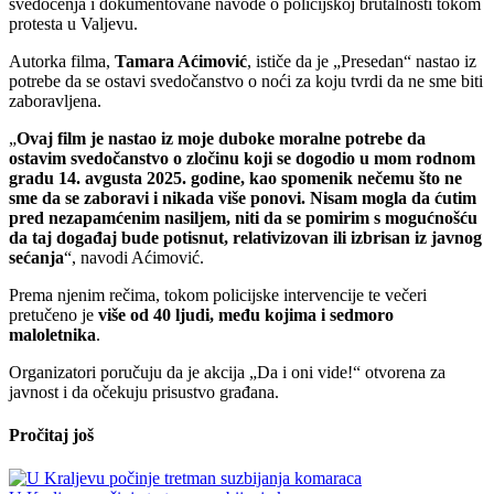
svedočenja i dokumentovane navode o policijskoj brutalnosti tokom
protesta u Valjevu.
Autorka filma,
Tamara Aćimović
, ističe da je „Presedan“ nastao iz
potrebe da se ostavi svedočanstvo o noći za koju tvrdi da ne sme biti
zaboravljena.
„
Ovaj film je nastao iz moje duboke moralne potrebe da
ostavim svedočanstvo o zločinu koji se dogodio u mom rodnom
gradu 14. avgusta 2025. godine, kao spomenik nečemu što ne
sme da se zaboravi i nikada više ponovi. Nisam mogla da ćutim
pred nezapamćenim nasiljem, niti da se pomirim s mogućnošću
da taj događaj bude potisnut, relativizovan ili izbrisan iz javnog
sećanja
“, navodi Aćimović.
Prema njenim rečima, tokom policijske intervencije te večeri
pretučeno je
više od 40 ljudi, među kojima i sedmoro
maloletnika
.
Organizatori poručuju da je akcija „Da i oni vide!“ otvorena za
javnost i da očekuju prisustvo građana.
Pročitaj još