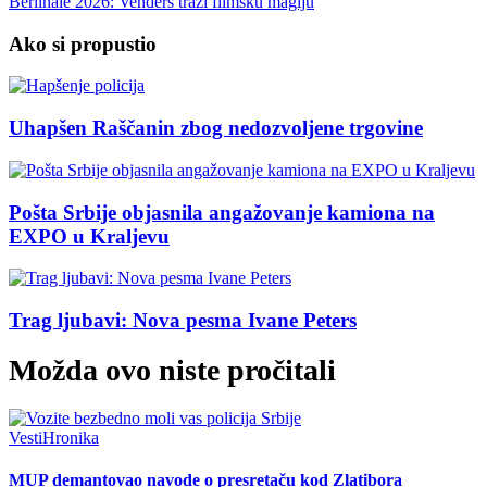
Berlinale 2026: Venders traži filmsku magiju
Ako si propustio
Uhapšen Raščanin zbog nedozvoljene trgovine
Pošta Srbije objasnila angažovanje kamiona na
EXPO u Kraljevu
Trag ljubavi: Nova pesma Ivane Peters
Možda ovo niste pročitali
Vesti
Hronika
MUP demantovao navode o presretaču kod Zlatibora