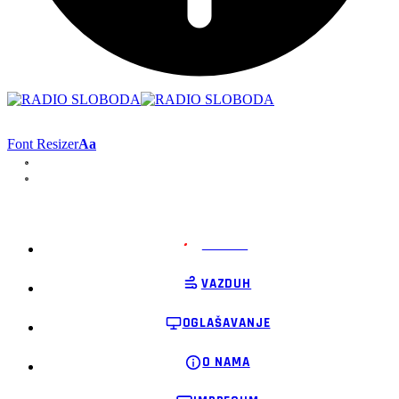
Font Resizer
Aa
PODRŽI
VAZDUH
OGLAŠAVANJE
O NAMA