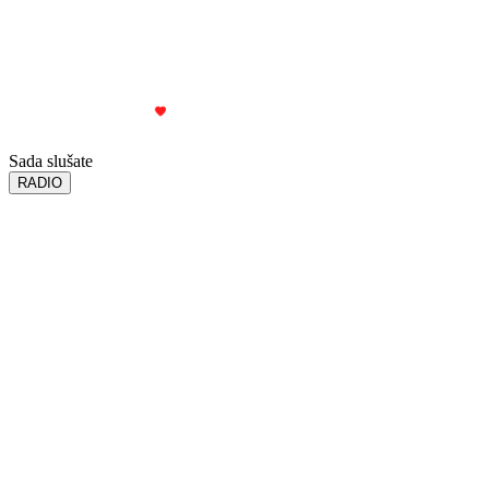
© 2024 – 2026 Radio Sloboda. Sva prava zadržana.
Politika privatnosti
Uslovi korišćenja
Interni protokol za AI
Made with
in Kraljevo
Powered by
District 036
Sada slušate
RADIO