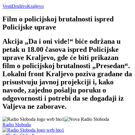
Vesti
Društvo
Kraljevo
Film o policijskoj brutalnosti ispred
Policijske uprave
Akcija „Da i oni vide!“ biće održana u
petak u 18.00 časova ispred Policijske
uprave Kraljevo, gde će biti prikazan
film o policijskoj brutalnosti „Presedan“.
Lokalni front Kraljevo poziva građane da
prisustvuju javnoj projekciji i, kako
navode, zajedno pošalju poruku o
odgovornosti i potrebi da se događaji iz
Valjeva ne zaborave.
Radio Sloboda