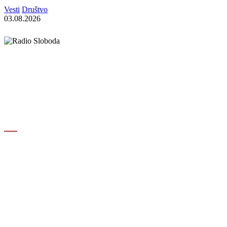
Vesti
Društvo
03.08.2026
Elipsa d.o.o.
Cara Lazara 18, 36000 Kraljevo, Srbija
desk@radiosloboda.rs
+381 60 310 70 70
Rubrike
Izdavač · RBM RA000189
Kraljevo
Društvo
Srbija
Hronika
Politika
Kultura