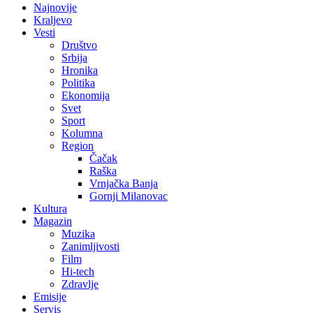
Najnovije
Kraljevo
Vesti
Društvo
Srbija
Hronika
Politika
Ekonomija
Svet
Sport
Kolumna
Region
Čačak
Raška
Vrnjačka Banja
Gornji Milanovac
Kultura
Magazin
Muzika
Zanimljivosti
Film
Hi-tech
Zdravlje
Emisije
Servis