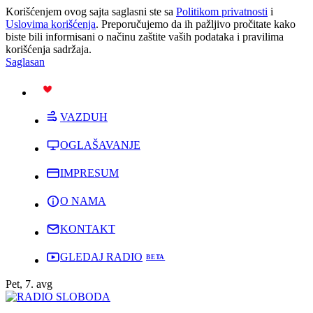
Korišćenjem ovog sajta saglasni ste sa
Politikom privatnosti
i
Uslovima korišćenja
. Preporučujemo da ih pažljivo pročitate kako
biste bili informisani o načinu zaštite vaših podataka i pravilima
korišćenja sadržaja.
Saglasan
PODRŽI
VAZDUH
OGLAŠAVANJE
IMPRESUM
O NAMA
KONTAKT
GLEDAJ RADIO
Pet, 7. avg