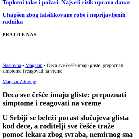
Toplotni talas i požari: Najveći rizik upravo danas
Uhapšen zbog falsifikovane robe i neprijavljenih
radnika
PRATITE NAS
Naslovna
•
Magazin
•
Deca sve češće imaju gliste: prepoznati
simptome i reagovati na vreme
Magazin
Zdravlje
Deca sve češće imaju gliste: prepoznati
simptome i reagovati na vreme
U Srbiji se beleži porast slučajeva glista
kod dece, a roditelji sve češće traže
pomoć lekara zbog svraba, nemirnog sna