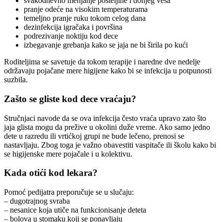
svakodnevno menjanje posteljine i donjeg veša
pranje odeće na visokim temperaturama
temeljno pranje ruku tokom celog dana
dezinfekcija igračaka i površina
podrezivanje noktiju kod dece
izbegavanje grebanja kako se jaja ne bi širila po kući
Roditeljima se savetuje da tokom terapije i naredne dve nedelje
održavaju pojačane mere higijene kako bi se infekcija u potpunosti
suzbila.
Zašto se gliste kod dece vraćaju?
Stručnjaci navode da se ova infekcija često vraća upravo zato što
jaja glista mogu da prežive u okolini duže vreme. Ako samo jedno
dete u razredu ili vrtićkoj grupi ne bude lečeno, prenosi se
nastavljaju. Zbog toga je važno obavestiti vaspitače ili školu kako bi
se higijenske mere pojačale i u kolektivu.
Kada otići kod lekara?
Pomoć pedijatra preporučuje se u slučaju:
– dugotrajnog svraba
– nesanice koja utiče na funkcionisanje deteta
– bolova u stomaku koji se ponavljaju