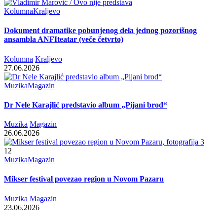
Kolumna
Kraljevo
Dokument dramatike pobunjenog dela jednog pozorišnog
ansambla ANFIteatar (veče četvrto)
Kolumna
Kraljevo
27.06.2026
Muzika
Magazin
Dr Nele Karajlić predstavio album „Pijani brod“
Muzika
Magazin
26.06.2026
12
Muzika
Magazin
Mikser festival povezao region u Novom Pazaru
Muzika
Magazin
23.06.2026