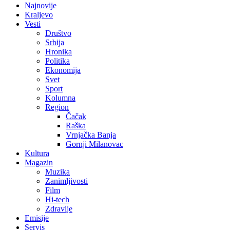
Najnovije
Kraljevo
Vesti
Društvo
Srbija
Hronika
Politika
Ekonomija
Svet
Sport
Kolumna
Region
Čačak
Raška
Vrnjačka Banja
Gornji Milanovac
Kultura
Magazin
Muzika
Zanimljivosti
Film
Hi-tech
Zdravlje
Emisije
Servis