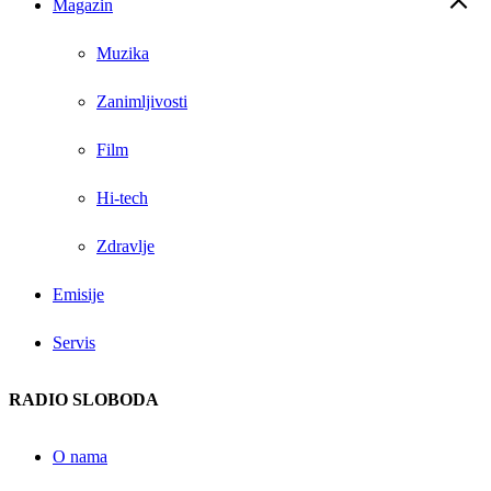
Magazin
Muzika
Zanimljivosti
Film
Hi-tech
Zdravlje
Emisije
Servis
RADIO SLOBODA
O nama