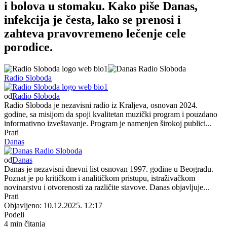
i bolova u stomaku. Kako piše Danas,
infekcija je česta, lako se prenosi i
zahteva pravovremeno lečenje cele
porodice.
Radio Sloboda
od
Radio Sloboda
Radio Sloboda je nezavisni radio iz Kraljeva, osnovan 2024.
godine, sa misijom da spoji kvalitetan muzički program i pouzdano
informativno izveštavanje. Program je namenjen širokoj publici...
Prati
Danas
od
Danas
Danas je nezavisni dnevni list osnovan 1997. godine u Beogradu.
Poznat je po kritičkom i analitičkom pristupu, istraživačkom
novinarstvu i otvorenosti za različite stavove. Danas objavljuje...
Prati
Objavljeno: 10.12.2025. 12:17
Podeli
4 min čitanja