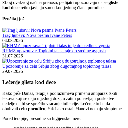
Zbog ovakvog načina prenosa, pedijatri upozoravaju da se
glistе
kod dece
retko javljaju samo kod jednog člana porodice.
Pročitaj još
Trag ljubavi: Nova pesma Ivane Peters
04.08.2026
RHMZ upozorava: Toplotni talas traje do sredine avgusta
31.07.2026
Upozorenje za celu Srbiju zbog dugotrajnog toplotnog talasa
29.07.2026
Lečenje glista kod dece
Kako piše Danas, terapija podrazumeva primenu antiparazitskih
lekova koji se daju u jednoj dozi, a zatim ponavljaju posle dve
nedelje da bi se sprečilo vraćanje infekcije. Lečenje treba da
obuhvati
celu porodicu
, čak i ako ostali članovi nemaju simptome.
Pored terapije, presudne su higijenske mere: