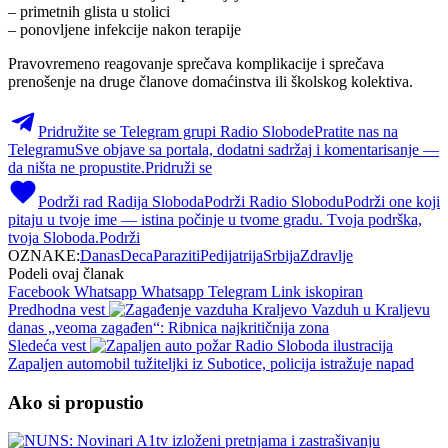
– primetnih glista u stolici
– ponovljene infekcije nakon terapije
Pravovremeno reagovanje sprečava komplikacije i sprečava
prenošenje na druge članove domaćinstva ili školskog kolektiva.
Pridružite se Telegram grupi Radio Slobode
Pratite nas na
Telegramu
Sve objave sa portala, dodatni sadržaj i komentarisanje —
da ništa ne propustite.
Pridruži se
Podrži rad Radija Sloboda
Podrži Radio Slobodu
Podrži one koji
pitaju u tvoje ime — istina počinje u tvome gradu. Tvoja podrška,
tvoja Sloboda.
Podrži
OZNAKE:
Danas
Deca
Paraziti
Pedijatrija
Srbija
Zdravlje
Podeli ovaj članak
Facebook
Whatsapp
Whatsapp
Telegram
Link iskopiran
Predhodna vest
Vazduh u Kraljevu
danas „veoma zagađen“: Ribnica najkritičnija zona
Sledeća vest
Zapaljen automobil tužiteljki iz Subotice, policija istražuje napad
Ako si propustio