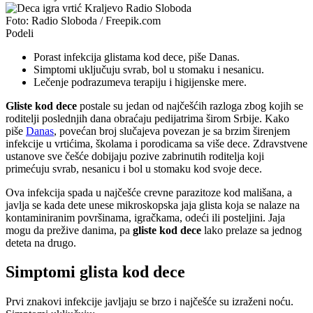
Foto: Radio Sloboda / Freepik.com
Podeli
Porast infekcija glistama kod dece, piše Danas.
Simptomi uključuju svrab, bol u stomaku i nesanicu.
Lečenje podrazumeva terapiju i higijenske mere.
Glistе kod dece
postale su jedan od najčešćih razloga zbog kojih se
roditelji poslednjih dana obraćaju pedijatrima širom Srbije. Kako
piše
Danas
, povećan broj slučajeva povezan je sa brzim širenjem
infekcije u vrtićima, školama i porodicama sa više dece. Zdravstvene
ustanove sve češće dobijaju pozive zabrinutih roditelja koji
primećuju svrab, nesanicu i bol u stomaku kod svoje dece.
Ova infekcija spada u najčešće crevne parazitoze kod mališana, a
javlja se kada dete unese mikroskopska jaja glista koja se nalaze na
kontaminiranim površinama, igračkama, odeći ili posteljini. Jaja
mogu da prežive danima, pa
gliste kod dece
lako prelaze sa jednog
deteta na drugo.
Simptomi glista kod dece
Prvi znakovi infekcije javljaju se brzo i najčešće su izraženi noću.