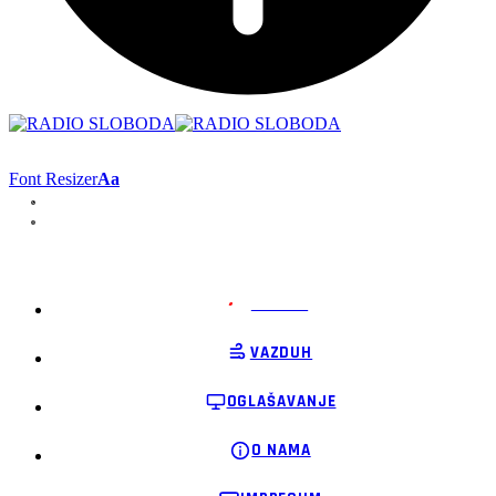
Font Resizer
Aa
PODRŽI
VAZDUH
OGLAŠAVANJE
O NAMA