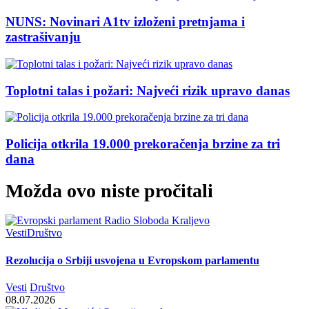
NUNS: Novinari A1tv izloženi pretnjama i
zastrašivanju
Toplotni talas i požari: Najveći rizik upravo danas
Policija otkrila 19.000 prekoračenja brzine za tri
dana
Možda ovo niste pročitali
Vesti
Društvo
Rezolucija o Srbiji usvojena u Evropskom parlamentu
Vesti
Društvo
08.07.2026