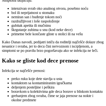
Simptomi uključuju:
intenzivan svrab oko analnog otvora, posebno noću
bol ili neprijatnost u stomaku
nemiran san i buđenje tokom noći
razdražljivost i loše raspoloženje
gubitak apetita ili mučninu
škrgutanje zubima u snu (kod neke dece)
primetne bele končaste gliste u stolici ili na vešu
Kako Danas navodi, pedijatri ističu da roditelji najčešće dolaze zbog
nesanice i svraba, jer to decu čini nervoznom i iscrpljenom, a
simptomi se po pravilu brzo pogoršavaju ako se infekcija ne leči.
Kako se gliste kod dece prenose
Infekcija se najčešće prenosi:
preko ruku koje dete stavlja u usta
kontaktom sa kontaminiranim igračkama
deljenjem posteljine i peškira
boravkom u kolektivima gde deca borave u bliskom kontaktu
grebanjem zbog svraba, čime se jaja prenose na nokte i
okolne predmete