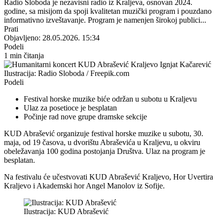
Radio Sloboda je nezavisni radio iz Kraljeva, osnovan 2024.
godine, sa misijom da spoji kvalitetan muzički program i pouzdano
informativno izveštavanje. Program je namenjen širokoj publici...
Prati
Objavljeno: 28.05.2026. 15:34
Podeli
1 min čitanja
Ilustracija: Radio Sloboda / Freepik.com
Podeli
Festival horske muzike biće održan u subotu u Kraljevu
Ulaz za posetioce je besplatan
Počinje rad nove grupe dramske sekcije
KUD Abrašević organizuje festival horske muzike u subotu, 30.
maja, od 19 časova, u dvorištu Abraševića u Kraljevu, u okviru
obeležavanja 100 godina postojanja Društva. Ulaz na program je
besplatan.
Na festivalu će učestvovati KUD Abrašević Kraljevo, Hor Uvertira
Kraljevo i Akademski hor Angel Manolov iz Sofije.
Ilustracija: KUD Abrašević