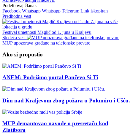
Abrašević
Natalija Knežević
Podeli ovaj članak
Facebook
Whatsapp
Whatsapp
Telegram
Link iskopiran
Predhodna vest
Festival umetnosti Maglič od 1. juna u Kraljevu
Sledeća vest
MUP upozorava građane na telefonske prevare
Ako si propustio
ANEM: Podržimo portal Pančevo Si Ti
Dim nad Kraljevom zbog požara u Polumiru i Ušću.
MUP demantovao navode o presretaču kod
Zlatibora