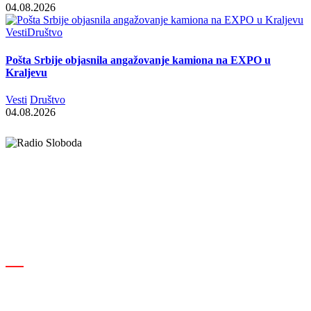
04.08.2026
Vesti
Društvo
Pošta Srbije objasnila angažovanje kamiona na EXPO u
Kraljevu
Vesti
Društvo
04.08.2026
Elipsa d.o.o.
Cara Lazara 18, 36000 Kraljevo, Srbija
desk@radiosloboda.rs
+381 60 310 70 70
Rubrike
Izdavač · RBM RA000189
Kraljevo
Društvo