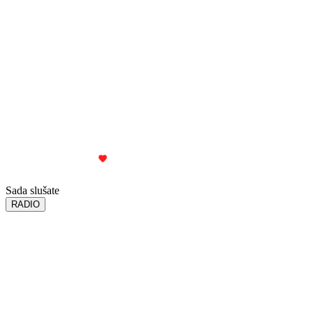
Dokumenta i pravilnici
Kodeks novinara
Uslovi korišćenja
Politika privatnosti
Mapa sajta
© 2024 – 2026 Radio Sloboda. Sva prava zadržana.
Politika privatnosti
Uslovi korišćenja
Interni protokol za AI
Made with
in Kraljevo
Powered by
District 036
Sada slušate
RADIO