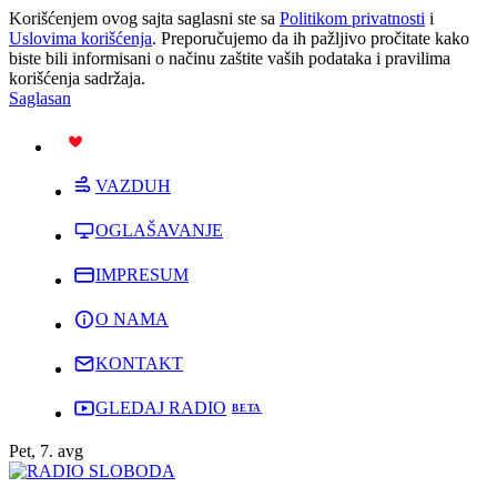
Korišćenjem ovog sajta saglasni ste sa
Politikom privatnosti
i
Uslovima korišćenja
. Preporučujemo da ih pažljivo pročitate kako
biste bili informisani o načinu zaštite vaših podataka i pravilima
korišćenja sadržaja.
Saglasan
PODRŽI
VAZDUH
OGLAŠAVANJE
IMPRESUM
O NAMA
KONTAKT
GLEDAJ RADIO
Pet, 7. avg