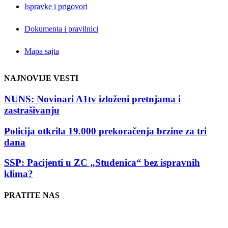
Ispravke i prigovori
Dokumenta i pravilnici
Mapa sajta
NAJNOVIJE VESTI
NUNS: Novinari A1tv izloženi pretnjama i
zastrašivanju
Policija otkrila 19.000 prekoračenja brzine za tri
dana
SSP: Pacijenti u ZC „Studenica“ bez ispravnih
klima?
PRATITE NAS