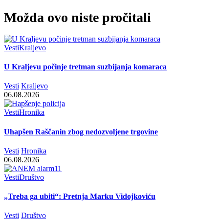
Možda ovo niste pročitali
Vesti
Kraljevo
U Kraljevu počinje tretman suzbijanja komaraca
Vesti
Kraljevo
06.08.2026
Vesti
Hronika
Uhapšen Raščanin zbog nedozvoljene trgovine
Vesti
Hronika
06.08.2026
Vesti
Društvo
„Treba ga ubiti“: Pretnja Marku Vidojkoviću
Vesti
Društvo