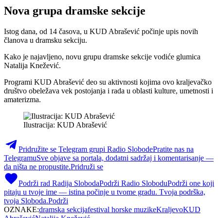
Nova grupa dramske sekcije
Istog dana, od 14 časova, u KUD Abrašević počinje upis novih
članova u dramsku sekciju.
Kako je najavljeno, novu grupu dramske sekcije vodiće glumica
Natalija Knežević.
Programi KUD Abrašević deo su aktivnosti kojima ovo kraljevačko
društvo obeležava vek postojanja i rada u oblasti kulture, umetnosti i
amaterizma.
Ilustracija: KUD Abrašević
Pridružite se Telegram grupi Radio Slobode
Pratite nas na
Telegramu
Sve objave sa portala, dodatni sadržaj i komentarisanje —
da ništa ne propustite.
Pridruži se
Podrži rad Radija Sloboda
Podrži Radio Slobodu
Podrži one koji
pitaju u tvoje ime — istina počinje u tvome gradu. Tvoja podrška,
tvoja Sloboda.
Podrži
OZNAKE:
dramska sekcija
festival horske muzike
Kraljevo
KUD