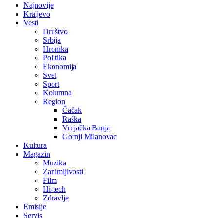
Najnovije
Kraljevo
Vesti
Društvo
Srbija
Hronika
Politika
Ekonomija
Svet
Sport
Kolumna
Region
Čačak
Raška
Vrnjačka Banja
Gornji Milanovac
Kultura
Magazin
Muzika
Zanimljivosti
Film
Hi-tech
Zdravlje
Emisije
Servis