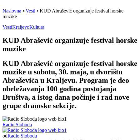
Naslovna
•
Vesti
•
KUD Abrašević organizuje festival horske
muzike
Vesti
Kraljevo
Kultura
KUD Abrašević organizuje festival horske
muzike
KUD Abrašević organizuje festival horske
muzike u subotu, 30. maja, u dvorištu
Abraševića u Kraljevu. Program je deo
obeležavanja 100 godina postojanja
Društva, a istog dana počinje i rad nove
grupe dramske sekcije.
Radio Sloboda
od
Radio Sloboda