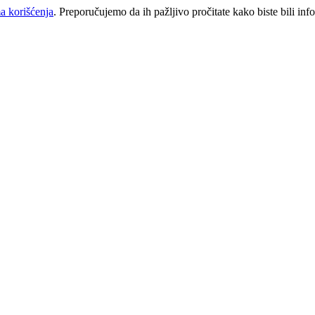
a korišćenja
. Preporučujemo da ih pažljivo pročitate kako biste bili inf