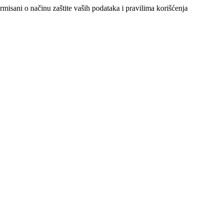
ormisani o načinu zaštite vaših podataka i pravilima korišćenja