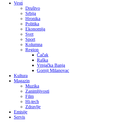
Vesti
Društvo
Srbija
Hronika
Politika
Ekonomija
Svet
Sport
Kolumna
Region
Čačak
Raška
Vrnjačka Banja
Gornji Milanovac
Kultura
Magazin
Muzika
Zanimljivosti
Film
Hi-tech
Zdravlje
Emisije
Servis