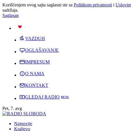
Korišćenjem ovog sajta saglasni ste sa
Politikom privatnosti
i
Uslovim
sadržaja.
Saglasan
PODRŽI
VAZDUH
OGLAŠAVANJE
IMPRESUM
O NAMA
KONTAKT
GLEDAJ RADIO
Pet, 7. avg
Najnovije
Kraljevo