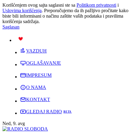
Korišćenjem ovog sajta saglasni ste sa
Politikom privatnosti
i
Uslovima korišćenja
. Preporučujemo da ih pažljivo pročitate kako
biste bili informisani o načinu zaštite vaših podataka i pravilima
korišćenja sadržaja.
Saglasan
PODRŽI
VAZDUH
OGLAŠAVANJE
IMPRESUM
O NAMA
KONTAKT
GLEDAJ RADIO
Ned, 9. avg