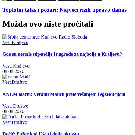
Toplotni talas i požari: Najveći rizik upravo danas
Možda ovo niste pročitali
Vesti
Kraljevo
Gde su nestale stipendije i nagrade za najbolje u Kraljevu?
Vesti
Kraljevo
08.08.2026
Vesti
Društvo
ANEM alarm: Veranu Matiću prete vešanjem i egzekucijom
Vesti
Društvo
08.08.2026
Vesti
Društvo
Dačić: Požar kod Ušća i dalje aktivan