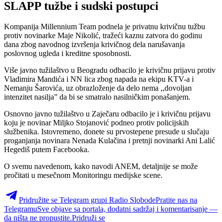
SLAPP tužbe i sudski postupci
Kompanija Millennium Team podnela je privatnu krivičnu tužbu
protiv novinarke Maje Nikolić, tražeći kaznu zatvora do godinu
dana zbog navodnog izvršenja krivičnog dela narušavanja
poslovnog ugleda i kreditne sposobnosti.
Više javno tužilaštvo u Beogradu odbacilo je krivičnu prijavu protiv
Vladimira Mandića i NN lica zbog napada na ekipu KTV-a i
Nemanju Šarovića, uz obrazloženje da delo nema ,,dovoljan
intenzitet nasilja” da bi se smatralo nasilničkim ponašanjem.
Osnovno javno tužilaštvo u Zaječaru odbacilo je i krivičnu prijavu
koju je novinar Miljko Stojanović podneo protiv policijskih
službenika. Istovremeno, donete su prvostepene presude u slučaju
proganjanja novinara Nenada Kulačina i pretnji novinarki Ani Lalić
Hegediš putem Facebooka.
O svemu navedenom, kako navodi ANEM, detaljnije se može
pročitati u mesečnom Monitoringu medijske scene.
Pridružite se Telegram grupi Radio Slobode
Pratite nas na
Telegramu
Sve objave sa portala, dodatni sadržaj i komentarisanje —
da ništa ne propustite.
Pridruži se