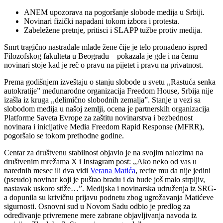
ANEM upozorava na pogoršanje slobode medija u Srbiji.
Novinari fizički napadani tokom izbora i protesta.
Zabeležene pretnje, pritisci i SLAPP tužbe protiv medija.
Smrt tragično nastradale mlade žene čije je telo pronađeno ispred
Filozofskog fakulteta u Beogradu – pokazala je gde i na čemu
novinari stoje kad je reč o pravu na pijetet i pravu na privatnost.
Prema godišnjem izveštaju o stanju slobode u svetu ,,Rastuća senka
autokratije” međunarodne organizacija Freedom House, Srbija nije
izašla iz kruga ,,delimično slobodnih zemalja”. Stanje u vezi sa
slobodom medija u našoj zemlji, ocena je partnerskih organizacija
Platforme Saveta Evrope za zaštitu novinarstva i bezbednost
novinara i inicijative Media Freedom Rapid Response (MFRR),
pogoršalo se tokom prethodne godine.
Centar za društvenu stabilnost objavio je na svojim nalozima na
društvenim mrežama X i Instagram post: ,,Ako neko od vas u
narednih mesec ili dva vidi
Verana Matića
, recite mu da nije jedini
(pseudo) novinar koji je puštao bradu i da bude još malo strpljiv,
nastavak uskoro stiže…”. Medijska i novinarska udruženja iz SRG-
a dopunila su krivičnu prijavu podnetu zbog ugrožavanja Matićeve
sigurnosti. Osnovni sud u Novom Sadu odbio je predlog za
određivanje privremene mere zabrane objavljivanja navoda iz