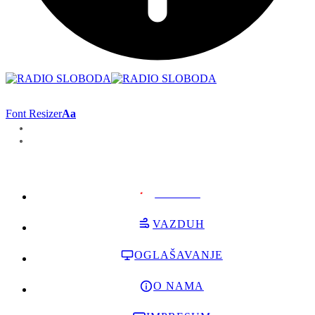
Font Resizer
Aa
PODRŽI
VAZDUH
OGLAŠAVANJE
O NAMA