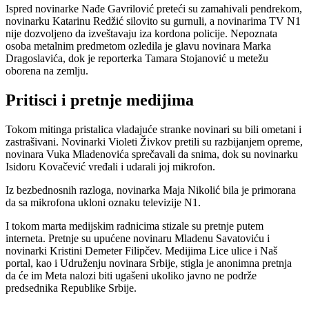
Ispred novinarke Nađe Gavrilović preteći su zamahivali pendrekom,
novinarku Katarinu Redžić silovito su gurnuli, a novinarima TV N1
nije dozvoljeno da izveštavaju iza kordona policije. Nepoznata
osoba metalnim predmetom ozledila je glavu novinara Marka
Dragoslavića, dok je reporterka Tamara Stojanović u metežu
oborena na zemlju.
Pritisci i pretnje medijima
Tokom mitinga pristalica vladajuće stranke novinari su bili ometani i
zastrašivani. Novinarki Violeti Živkov pretili su razbijanjem opreme,
novinara Vuka Mladenovića sprečavali da snima, dok su novinarku
Isidoru Kovačević vređali i udarali joj mikrofon.
Iz bezbednosnih razloga, novinarka Maja Nikolić bila je primorana
da sa mikrofona ukloni oznaku televizije N1.
I tokom marta medijskim radnicima stizale su pretnje putem
interneta. Pretnje su upućene novinaru Mladenu Savatoviću i
novinarki Kristini Demeter Filipčev. Medijima Lice ulice i Naš
portal, kao i Udruženju novinara Srbije, stigla je anonimna pretnja
da će im Meta nalozi biti ugašeni ukoliko javno ne podrže
predsednika Republike Srbije.