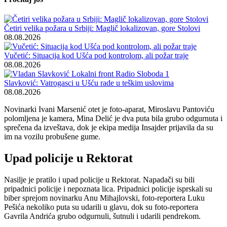
Četiri velika požara u Srbiji: Maglič lokalizovan, gore Stolovi
08.08.2026
Vučetić: Situacija kod Ušća pod kontrolom, ali požar traje
08.08.2026
Slavković: Vatrogasci u Ušću rade u teškim uslovima
08.08.2026
Novinarki Ivani Marsenić otet je foto-aparat, Miroslavu Pantoviću
polomljena je kamera, Mina Delić je dva puta bila grubo odgurnuta i
sprečena da izveštava, dok je ekipa medija Insajder prijavila da su
im na vozilu probušene gume.
Upad policije u Rektorat
Nasilje je pratilo i upad policije u Rektorat. Napadači su bili
pripadnici policije i nepoznata lica. Pripadnici policije isprskali su
biber sprejom novinarku Anu Mihajlovski, foto-reportera Luku
Pešića nekoliko puta su udarili u glavu, dok su foto-reportera
Gavrila Andrića grubo odgurnuli, šutnuli i udarili pendrekom.