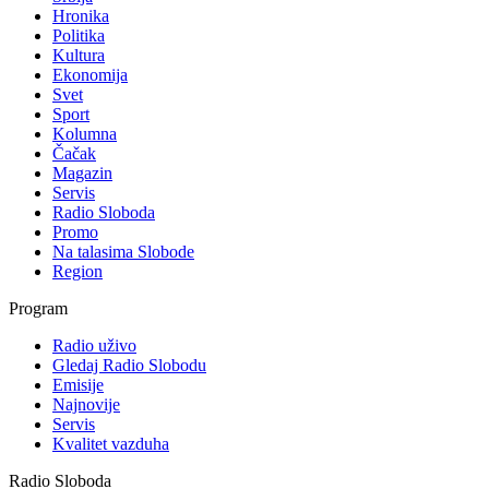
Hronika
Politika
Kultura
Ekonomija
Svet
Sport
Kolumna
Čačak
Magazin
Servis
Radio Sloboda
Promo
Na talasima Slobode
Region
Program
Radio uživo
Gledaj Radio Slobodu
Emisije
Najnovije
Servis
Kvalitet vazduha
Radio Sloboda