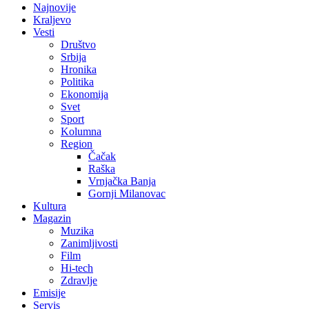
Najnovije
Kraljevo
Vesti
Društvo
Srbija
Hronika
Politika
Ekonomija
Svet
Sport
Kolumna
Region
Čačak
Raška
Vrnjačka Banja
Gornji Milanovac
Kultura
Magazin
Muzika
Zanimljivosti
Film
Hi-tech
Zdravlje
Emisije
Servis