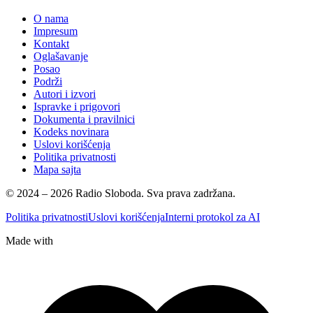
O nama
Impresum
Kontakt
Oglašavanje
Posao
Podrži
Autori i izvori
Ispravke i prigovori
Dokumenta i pravilnici
Kodeks novinara
Uslovi korišćenja
Politika privatnosti
Mapa sajta
© 2024 – 2026 Radio Sloboda. Sva prava zadržana.
Politika privatnosti
Uslovi korišćenja
Interni protokol za AI
Made with