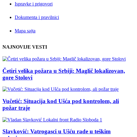
Ispravke i prigovori
Dokumenta i pravilnici
Mapa sajta
NAJNOVIJE VESTI
Četiri velika požara u Srbiji: Maglič lokalizovan,
gore Stolovi
Vučetić: Situacija kod Ušća pod kontrolom, ali
požar traje
Slavković: Vatrogasci u Ušću rade u teškim