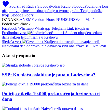
Podrži rad Radija Sloboda
Podrži Radio Slobodu
Podrži one koji
pitaju u tvoje ime — istina počinje u tvome gradu. Tvoja podrška,
tvoja Sloboda.
Podrži
OZNAKE:
ANEM
Freedom House
NUNS
UNS
Veran Matić
Podeli ovaj članak
Facebook
Whatsapp
Whatsapp
Telegram
Link iskopiran
Predhodna vest
Student uhapšen sedam
dana nakon legitimisanja u Kraljevu
Sledeća vest
Nacionalni dan dobrovoljnih davalaca krvi obeležava se u Kraljevu
Ako si propustio
SSP: Ko plaća asfaltiranje puta u Lađevcima?
Policija otkrila 19.000 prekoračenja brzine za tri
dana