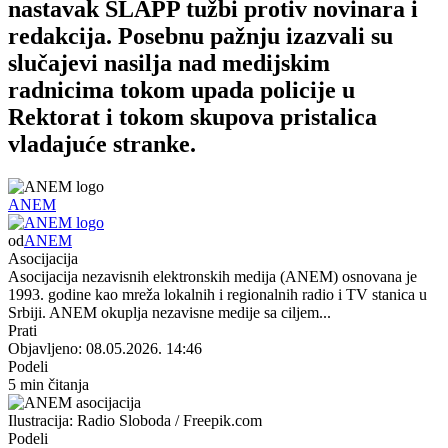
nastavak SLAPP tužbi protiv novinara i
redakcija. Posebnu pažnju izazvali su
slučajevi nasilja nad medijskim
radnicima tokom upada policije u
Rektorat i tokom skupova pristalica
vladajuće stranke.
ANEM
od
ANEM
Asocijacija
Asocijacija nezavisnih elektronskih medija (ANEM) osnovana je
1993. godine kao mreža lokalnih i regionalnih radio i TV stanica u
Srbiji. ANEM okuplja nezavisne medije sa ciljem...
Prati
Objavljeno: 08.05.2026. 14:46
Podeli
5 min čitanja
Ilustracija: Radio Sloboda / Freepik.com
Podeli