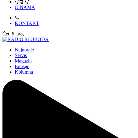
🧑‍🤝‍🧑
O NAMA
📞
KONTAKT
Čet, 6. avg
Najnovije
Servis
Magazin
Emisije
Kolumna