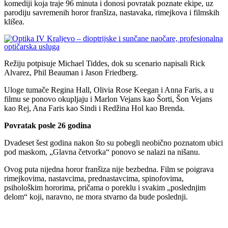
komediji koja traje 96 minuta i donosi povratak poznate ekipe, uz
parodiju savremenih horor franšiza, nastavaka, rimejkova i filmskih
klišea.
Režiju potpisuje Michael Tiddes, dok su scenario napisali Rick
Alvarez, Phil Beauman i Jason Friedberg.
Uloge tumače Regina Hall, Olivia Rose Keegan i Anna Faris, a u
filmu se ponovo okupljaju i Marlon Vejans kao Šorti, Šon Vejans
kao Rej, Ana Faris kao Sindi i Redžina Hol kao Brenda.
Povratak posle 26 godina
Dvadeset šest godina nakon što su pobegli neobično poznatom ubici
pod maskom, „Glavna četvorka“ ponovo se nalazi na nišanu.
Ovog puta nijedna horor franšiza nije bezbedna. Film se poigrava
rimejkovima, nastavcima, prednastavcima, spinofovima,
psihološkim hororima, pričama o poreklu i svakim „poslednjim
delom“ koji, naravno, ne mora stvarno da bude poslednji.