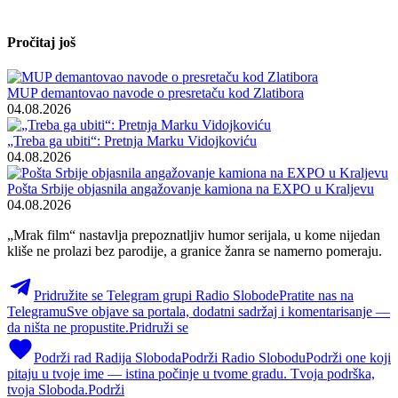
Pročitaj još
MUP demantovao navode o presretaču kod Zlatibora
04.08.2026
„Treba ga ubiti“: Pretnja Marku Vidojkoviću
04.08.2026
Pošta Srbije objasnila angažovanje kamiona na EXPO u Kraljevu
04.08.2026
„Mrak film“ nastavlja prepoznatljiv humor serijala, u kome nijedan
kliše ne prolazi bez parodije, a granice žanra se namerno pomeraju.
Pridružite se Telegram grupi Radio Slobode
Pratite nas na
Telegramu
Sve objave sa portala, dodatni sadržaj i komentarisanje —
da ništa ne propustite.
Pridruži se
Podrži rad Radija Sloboda
Podrži Radio Slobodu
Podrži one koji
pitaju u tvoje ime — istina počinje u tvome gradu. Tvoja podrška,
tvoja Sloboda.
Podrži