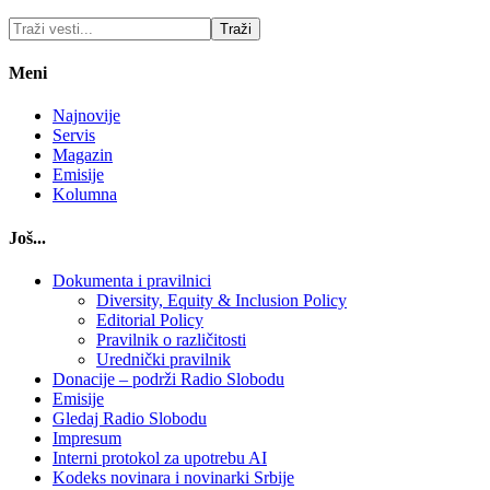
Meni
Najnovije
Servis
Magazin
Emisije
Kolumna
Još...
Dokumenta i pravilnici
Diversity, Equity & Inclusion Policy
Editorial Policy
Pravilnik o različitosti
Urednički pravilnik
Donacije – podrži Radio Slobodu
Emisije
Gledaj Radio Slobodu
Impresum
Interni protokol za upotrebu AI
Kodeks novinara i novinarki Srbije