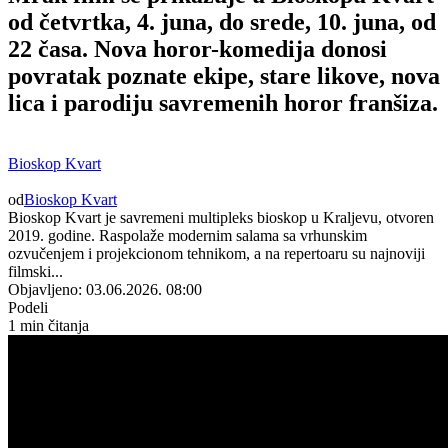
od četvrtka, 4. juna, do srede, 10. juna, od
22 časa. Nova horor-komedija donosi
povratak poznate ekipe, stare likove, nova
lica i parodiju savremenih horor franšiza.
Bioskop Kvart
od
Bioskop Kvart
Bioskop Kvart je savremeni multipleks bioskop u Kraljevu, otvoren
2019. godine. Raspolaže modernim salama sa vrhunskim
ozvučenjem i projekcionom tehnikom, a na repertoaru su najnoviji
filmski...
Objavljeno: 03.06.2026. 08:00
Podeli
1 min čitanja