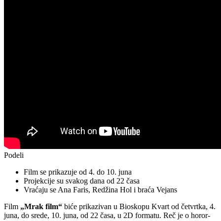
Podeli
Film se prikazuje od 4. do 10. juna
Projekcije su svakog dana od 22 časa
Vraćaju se Ana Faris, Redžina Hol i braća Vejans
Film
„Mrak film“
biće prikazivan u Bioskopu Kvart od četvrtka, 4.
juna, do srede, 10. juna, od 22 časa, u 2D formatu. Reč je o horor-