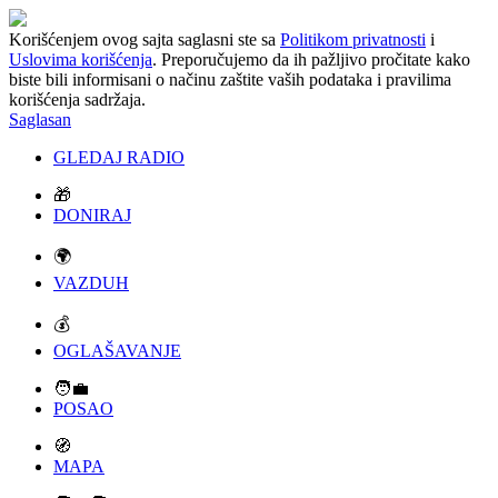
Korišćenjem ovog sajta saglasni ste sa
Politikom privatnosti
i
Uslovima korišćenja
. Preporučujemo da ih pažljivo pročitate kako
biste bili informisani o načinu zaštite vaših podataka i pravilima
korišćenja sadržaja.
Saglasan
GLEDAJ RADIO
🎁
DONIRAJ
🌍
VAZDUH
💰
OGLAŠAVANJE
🧑‍💼
POSAO
🧭
MAPA