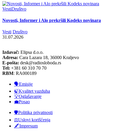
Vesti
Društvo
Novosti, Informer i Alo prekršili Kodeks novinara
Vesti
Društvo
31.07.2026
Izdavač:
Elipsa d.o.o.
Adresa:
Cara Lazara 18, 36000 Kraljevo
E-pošta:
desk@radiosloboda.rs
Tel:
+381 60 310 70 70
RBM
: RA000189
🗣️Emisije
🍃Kvalitet vazduha
💡Oglašavanje
💼Posao
🛡️Politika privatnosti
⚖️Uslovi korišćenja
🖋️Impresum