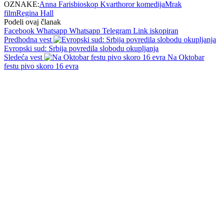
OZNAKE:
Anna Faris
bioskop Kvart
horor komedija
Mrak
film
Regina Hall
Podeli ovaj članak
Facebook
Whatsapp
Whatsapp
Telegram
Link iskopiran
Predhodna vest
Evropski sud: Srbija povredila slobodu okupljanja
Sledeća vest
Na Oktobar
festu pivo skoro 16 evra