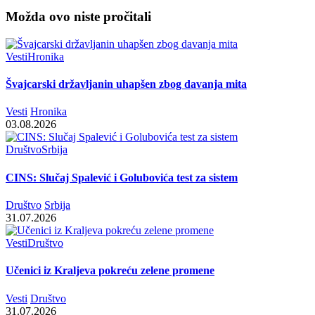
Možda ovo niste pročitali
Vesti
Hronika
Švajcarski državljanin uhapšen zbog davanja mita
Vesti
Hronika
03.08.2026
Društvo
Srbija
CINS: Slučaj Spalević i Golubovića test za sistem
Društvo
Srbija
31.07.2026
Vesti
Društvo
Učenici iz Kraljeva pokreću zelene promene
Vesti
Društvo
31.07.2026