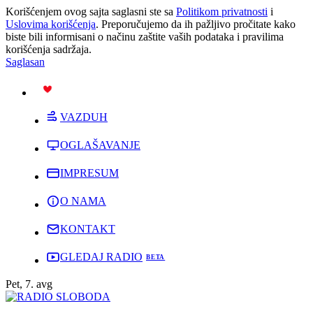
Korišćenjem ovog sajta saglasni ste sa
Politikom privatnosti
i
Uslovima korišćenja
. Preporučujemo da ih pažljivo pročitate kako
biste bili informisani o načinu zaštite vaših podataka i pravilima
korišćenja sadržaja.
Saglasan
PODRŽI
VAZDUH
OGLAŠAVANJE
IMPRESUM
O NAMA
KONTAKT
GLEDAJ RADIO
Pet, 7. avg