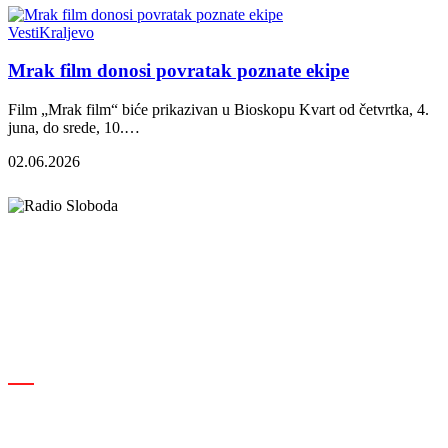
Vesti
Kraljevo
Mrak film donosi povratak poznate ekipe
Film „Mrak film“ biće prikazivan u Bioskopu Kvart od četvrtka, 4.
juna, do srede, 10.…
02.06.2026
Elipsa d.o.o.
Cara Lazara 18, 36000 Kraljevo, Srbija
desk@radiosloboda.rs
+381 60 310 70 70
Rubrike
Izdavač · RBM RA000189
Kraljevo
Društvo