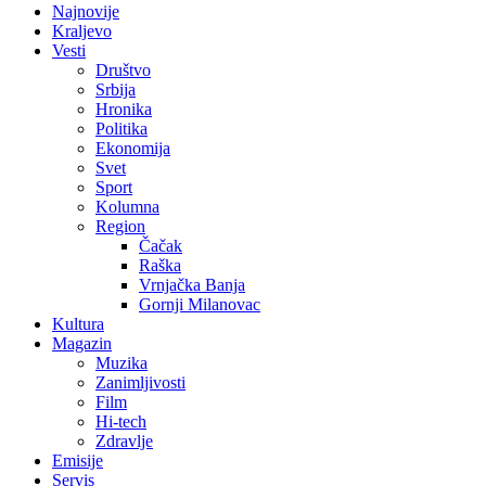
Najnovije
Kraljevo
Vesti
Društvo
Srbija
Hronika
Politika
Ekonomija
Svet
Sport
Kolumna
Region
Čačak
Raška
Vrnjačka Banja
Gornji Milanovac
Kultura
Magazin
Muzika
Zanimljivosti
Film
Hi-tech
Zdravlje
Emisije
Servis