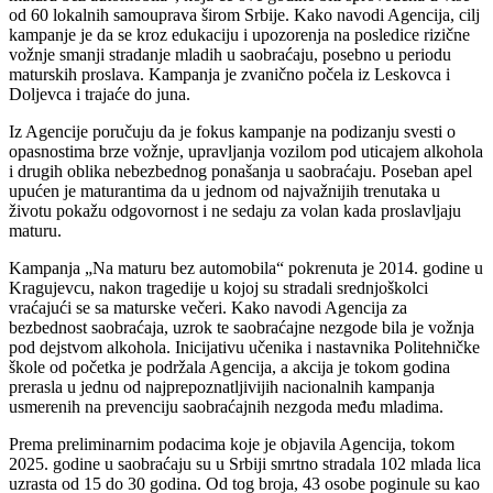
od 60 lokalnih samouprava širom Srbije. Kako navodi Agencija, cilj
kampanje je da se kroz edukaciju i upozorenja na posledice rizične
vožnje smanji stradanje mladih u saobraćaju, posebno u periodu
maturskih proslava. Kampanja je zvanično počela iz Leskovca i
Doljevca i trajaće do juna.
Iz Agencije poručuju da je fokus kampanje na podizanju svesti o
opasnostima brze vožnje, upravljanja vozilom pod uticajem alkohola
i drugih oblika nebezbednog ponašanja u saobraćaju. Poseban apel
upućen je maturantima da u jednom od najvažnijih trenutaka u
životu pokažu odgovornost i ne sedaju za volan kada proslavljaju
maturu.
Kampanja „Na maturu bez automobila“ pokrenuta je 2014. godine u
Kragujevcu, nakon tragedije u kojoj su stradali srednjoškolci
vraćajući se sa maturske večeri. Kako navodi Agencija za
bezbednost saobraćaja, uzrok te saobraćajne nezgode bila je vožnja
pod dejstvom alkohola. Inicijativu učenika i nastavnika Politehničke
škole od početka je podržala Agencija, a akcija je tokom godina
prerasla u jednu od najprepoznatljivijih nacionalnih kampanja
usmerenih na prevenciju saobraćajnih nezgoda među mladima.
Prema preliminarnim podacima koje je objavila Agencija, tokom
2025. godine u saobraćaju su u Srbiji smrtno stradala 102 mlada lica
uzrasta od 15 do 30 godina. Od tog broja, 43 osobe poginule su kao