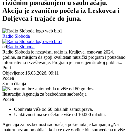
rizičnim ponašanjem u saobraćaju.
Akcija je zvanično počela iz Leskovca i
Doljevca i trajaće do juna.
Radio Sloboda
od
Radio Sloboda
Radio Sloboda je nezavisni radio iz Kraljeva, osnovan 2024.
godine, sa misijom da spoji kvalitetan muzički program i pouzdano
informativno izveštavanje. Program je namenjen širokoj publici...
Prati
Objavljeno: 16.03.2026. 09:11
Podeli
3 min čitanja
Ilustracija: Agencija za bezbednost saobraćaja
Podeli
Obuhvata više od 60 lokalnih samouprava.
U aktivnostima se očekuje više od 10.000 mladih.
Agencija za bezbednost saobraćaja pokrenula je kampanju „Na
maturu bez automobila“, koja će ove godine biti sprovedena u više