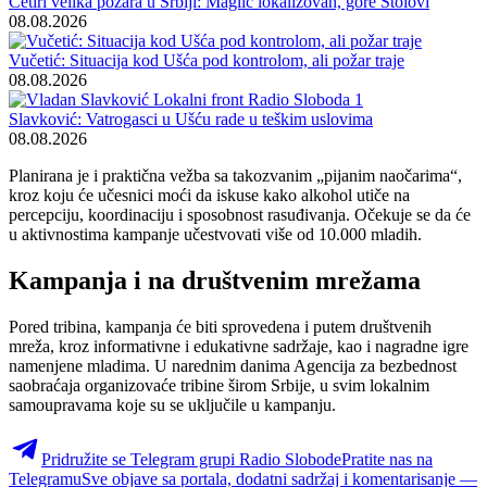
Četiri velika požara u Srbiji: Maglič lokalizovan, gore Stolovi
08.08.2026
Vučetić: Situacija kod Ušća pod kontrolom, ali požar traje
08.08.2026
Slavković: Vatrogasci u Ušću rade u teškim uslovima
08.08.2026
Planirana je i praktična vežba sa takozvanim „pijanim naočarima“,
kroz koju će učesnici moći da iskuse kako alkohol utiče na
percepciju, koordinaciju i sposobnost rasuđivanja. Očekuje se da će
u aktivnostima kampanje učestvovati više od 10.000 mladih.
Kampanja i na društvenim mrežama
Pored tribina, kampanja će biti sprovedena i putem društvenih
mreža, kroz informativne i edukativne sadržaje, kao i nagradne igre
namenjene mladima. U narednim danima Agencija za bezbednost
saobraćaja organizovaće tribine širom Srbije, u svim lokalnim
samoupravama koje su se uključile u kampanju.
Pridružite se Telegram grupi Radio Slobode
Pratite nas na
Telegramu
Sve objave sa portala, dodatni sadržaj i komentarisanje —