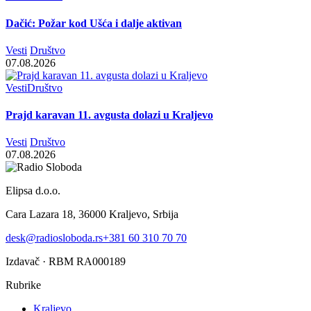
Dačić: Požar kod Ušća i dalje aktivan
Vesti
Društvo
07.08.2026
Vesti
Društvo
Prajd karavan 11. avgusta dolazi u Kraljevo
Vesti
Društvo
07.08.2026
Elipsa d.o.o.
Cara Lazara 18, 36000 Kraljevo, Srbija
desk@radiosloboda.rs
+381 60 310 70 70
Izdavač · RBM RA000189
Rubrike
Kraljevo