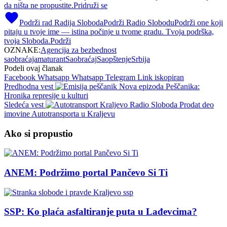
da ništa ne propustite.
Pridruži se
Podrži rad Radija Sloboda
Podrži Radio Slobodu
Podrži one koji
pitaju u tvoje ime — istina počinje u tvome gradu. Tvoja podrška,
tvoja Sloboda.
Podrži
OZNAKE:
Agencija za bezbednost
saobraćaja
maturant
Saobraćaj
Saopštenje
Srbija
Podeli ovaj članak
Facebook
Whatsapp
Whatsapp
Telegram
Link iskopiran
Predhodna vest
Nova epizoda Peščanika:
Hronika represije u kulturi
Sledeća vest
Prodat deo
imovine Autotransporta u Kraljevu
Ako si propustio
ANEM: Podržimo portal Pančevo Si Ti
SSP: Ko plaća asfaltiranje puta u Lađevcima?