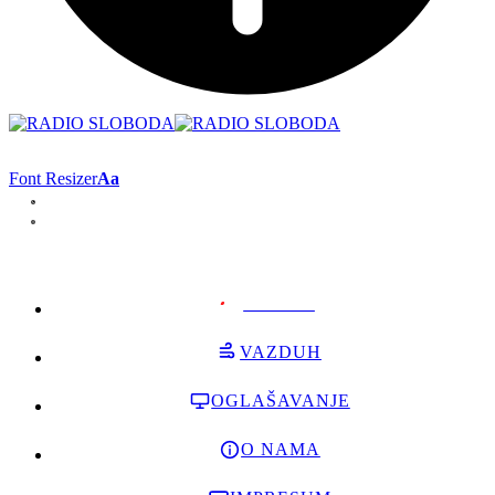
Font Resizer
Aa
PODRŽI
VAZDUH
OGLAŠAVANJE
O NAMA