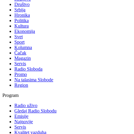
Društvo
Srbija
Hronika
Politika
Kultura
Ekonomija
Svet
Sport
Kolumna
Čačak
Magazin
Servis
Radio Sloboda
Promo
Na talasima Slobode
Region
Program
Radio uživo
Gledaj Radio Slobodu
Emisije
Najnovije
Servis
Kvalitet vazduha