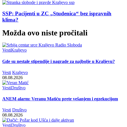
SSP: Pacijenti u ZC „Studenica“ bez ispravnih
klima?
Možda ovo niste pročitali
Vesti
Kraljevo
Gde su nestale stipendije i nagrade za najbolje u Kraljevu?
Vesti
Kraljevo
08.08.2026
Vesti
Društvo
ANEM alarm: Veranu Matiću prete vešanjem i egzekucijom
Vesti
Društvo
08.08.2026
Vesti
Društvo