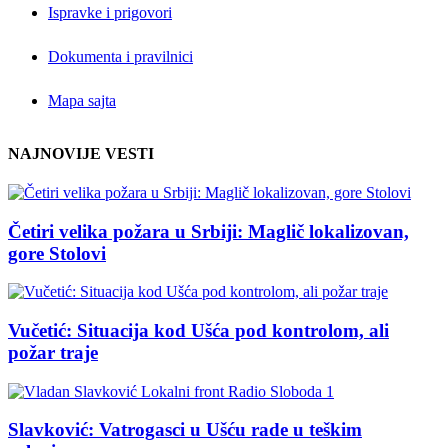
Ispravke i prigovori
Dokumenta i pravilnici
Mapa sajta
NAJNOVIJE VESTI
Četiri velika požara u Srbiji: Maglič lokalizovan,
gore Stolovi
Vučetić: Situacija kod Ušća pod kontrolom, ali
požar traje
Slavković: Vatrogasci u Ušću rade u teškim