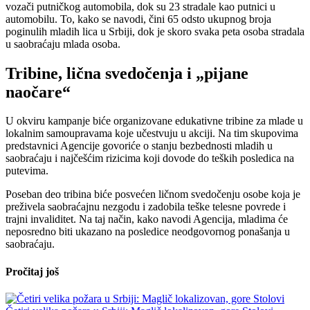
vozači putničkog automobila, dok su 23 stradale kao putnici u
automobilu. To, kako se navodi, čini 65 odsto ukupnog broja
poginulih mladih lica u Srbiji, dok je skoro svaka peta osoba stradala
u saobraćaju mlada osoba.
Tribine, lična svedočenja i „pijane
naočare“
U okviru kampanje biće organizovane edukativne tribine za mlade u
lokalnim samoupravama koje učestvuju u akciji. Na tim skupovima
predstavnici Agencije govoriće o stanju bezbednosti mladih u
saobraćaju i najčešćim rizicima koji dovode do teških posledica na
putevima.
Poseban deo tribina biće posvećen ličnom svedočenju osobe koja je
preživela saobraćajnu nezgodu i zadobila teške telesne povrede i
trajni invaliditet. Na taj način, kako navodi Agencija, mladima će
neposredno biti ukazano na posledice neodgovornog ponašanja u
saobraćaju.
Pročitaj još