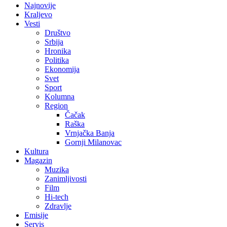
Najnovije
Kraljevo
Vesti
Društvo
Srbija
Hronika
Politika
Ekonomija
Svet
Sport
Kolumna
Region
Čačak
Raška
Vrnjačka Banja
Gornji Milanovac
Kultura
Magazin
Muzika
Zanimljivosti
Film
Hi-tech
Zdravlje
Emisije
Servis