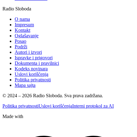
Radio Sloboda
O nama
Impresum
Kontakt
Oglašavanje
Posao
Podrži
Autori i izvori
Ispravke i prigovori
Dokumenta i pravilnici
Kodeks novinara
Uslovi korišćenja
Politika privatnosti
Mapa sajta
© 2024 – 2026 Radio Sloboda. Sva prava zadržana.
Politika privatnosti
Uslovi korišćenja
Interni protokol za AI
Made with