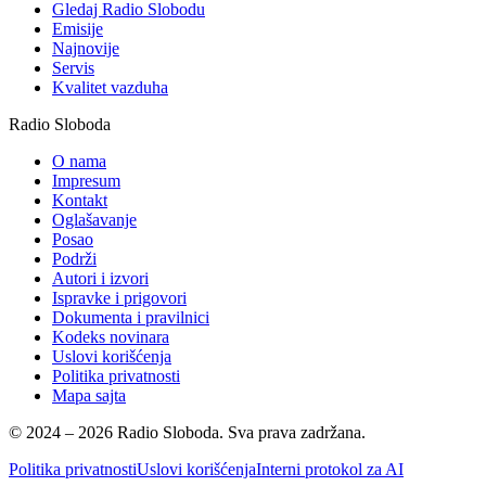
Gledaj Radio Slobodu
Emisije
Najnovije
Servis
Kvalitet vazduha
Radio Sloboda
O nama
Impresum
Kontakt
Oglašavanje
Posao
Podrži
Autori i izvori
Ispravke i prigovori
Dokumenta i pravilnici
Kodeks novinara
Uslovi korišćenja
Politika privatnosti
Mapa sajta
© 2024 – 2026 Radio Sloboda. Sva prava zadržana.
Politika privatnosti
Uslovi korišćenja
Interni protokol za AI