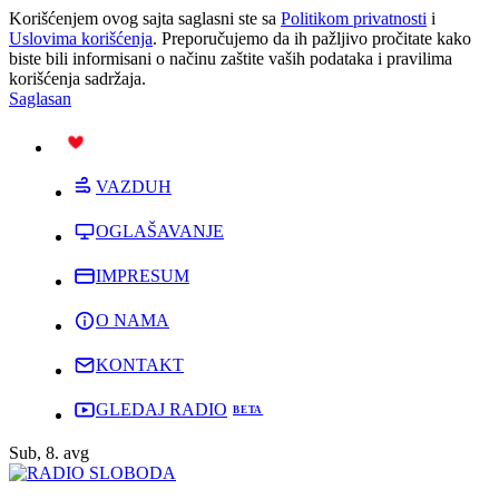
Korišćenjem ovog sajta saglasni ste sa
Politikom privatnosti
i
Uslovima korišćenja
. Preporučujemo da ih pažljivo pročitate kako
biste bili informisani o načinu zaštite vaših podataka i pravilima
korišćenja sadržaja.
Saglasan
PODRŽI
VAZDUH
OGLAŠAVANJE
IMPRESUM
O NAMA
KONTAKT
GLEDAJ RADIO
Sub, 8. avg