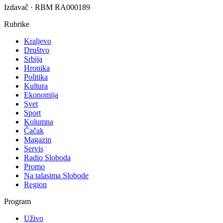
Izdavač · RBM RA000189
Rubrike
Kraljevo
Društvo
Srbija
Hronika
Politika
Kultura
Ekonomija
Svet
Sport
Kolumna
Čačak
Magazin
Servis
Radio Sloboda
Promo
Na talasima Slobode
Region
Program
Uživo