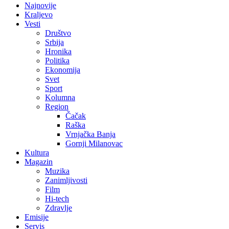
Najnovije
Kraljevo
Vesti
Društvo
Srbija
Hronika
Politika
Ekonomija
Svet
Sport
Kolumna
Region
Čačak
Raška
Vrnjačka Banja
Gornji Milanovac
Kultura
Magazin
Muzika
Zanimljivosti
Film
Hi-tech
Zdravlje
Emisije
Servis