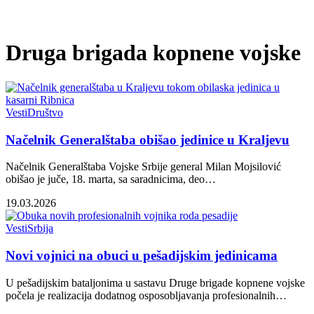
Druga brigada kopnene vojske
Vesti
Društvo
Načelnik Generalštaba obišao jedinice u Kraljevu
Načelnik Generalštaba Vojske Srbije general Milan Mojsilović
obišao je juče, 18. marta, sa saradnicima, deo…
19.03.2026
Vesti
Srbija
Novi vojnici na obuci u pešadijskim jedinicama
U pešadijskim bataljonima u sastavu Druge brigade kopnene vojske
počela je realizacija dodatnog osposobljavanja profesionalnih…