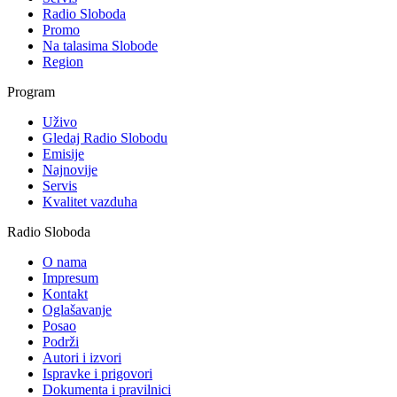
Radio Sloboda
Promo
Na talasima Slobode
Region
Program
Uživo
Gledaj Radio Slobodu
Emisije
Najnovije
Servis
Kvalitet vazduha
Radio Sloboda
O nama
Impresum
Kontakt
Oglašavanje
Posao
Podrži
Autori i izvori
Ispravke i prigovori
Dokumenta i pravilnici