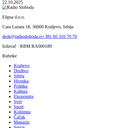
22.10.2025
Elipsa d.o.o.
Cara Lazara 18, 36000 Kraljevo, Srbija
desk@radiosloboda.rs
+381 60 310 70 70
Izdavač · RBM RA000189
Rubrike
Kraljevo
Društvo
Srbija
Hronika
Politika
Kultura
Ekonomija
Svet
Sport
Kolumna
Čačak
Magazin
Servis