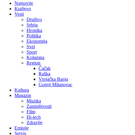
Najnovije
Kraljevo
Vesti
Društvo
Srbija
Hronika
Politika
Ekonomija
Svet
Sport
Kolumna
Region
Čačak
Raška
Vrnjačka Banja
Gornji Milanovac
Kultura
Magazin
Muzika
Zanimljivosti
Film
Hi-tech
Zdravlje
Emisije
Servis