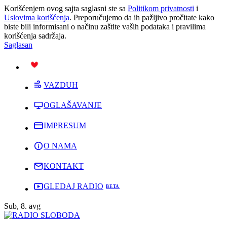
Korišćenjem ovog sajta saglasni ste sa
Politikom privatnosti
i
Uslovima korišćenja
. Preporučujemo da ih pažljivo pročitate kako
biste bili informisani o načinu zaštite vaših podataka i pravilima
korišćenja sadržaja.
Saglasan
PODRŽI
VAZDUH
OGLAŠAVANJE
IMPRESUM
O NAMA
KONTAKT
GLEDAJ RADIO
Sub, 8. avg