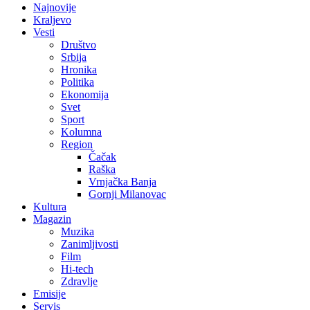
Najnovije
Kraljevo
Vesti
Društvo
Srbija
Hronika
Politika
Ekonomija
Svet
Sport
Kolumna
Region
Čačak
Raška
Vrnjačka Banja
Gornji Milanovac
Kultura
Magazin
Muzika
Zanimljivosti
Film
Hi-tech
Zdravlje
Emisije
Servis