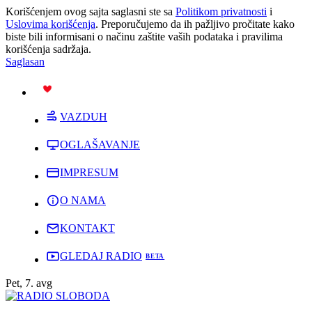
Korišćenjem ovog sajta saglasni ste sa
Politikom privatnosti
i
Uslovima korišćenja
. Preporučujemo da ih pažljivo pročitate kako
biste bili informisani o načinu zaštite vaših podataka i pravilima
korišćenja sadržaja.
Saglasan
PODRŽI
VAZDUH
OGLAŠAVANJE
IMPRESUM
O NAMA
KONTAKT
GLEDAJ RADIO
Pet, 7. avg