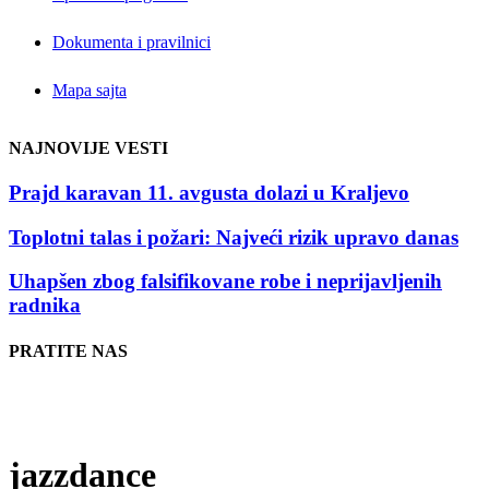
Dokumenta i pravilnici
Mapa sajta
NAJNOVIJE VESTI
Prajd karavan 11. avgusta dolazi u Kraljevo
Toplotni talas i požari: Najveći rizik upravo danas
Uhapšen zbog falsifikovane robe i neprijavljenih
radnika
PRATITE NAS
jazzdance