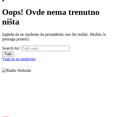
Oops! Ovde nema trenutno
ništa
Izgleda da ne možemo da pronađemo ono što tražite. Možda će
pretraga pomoći.
Search for:
Vrati se na naslovnu
Elipsa d.o.o.
Cara Lazara 18, 36000 Kraljevo, Srbija
desk@radiosloboda.rs
+381 60 310 70 70
Rubrike
Izdavač · RBM RA000189