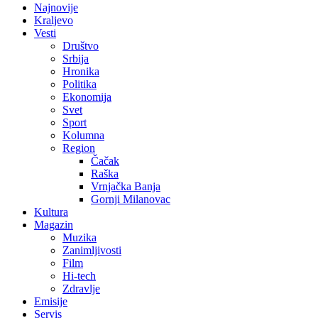
Najnovije
Kraljevo
Vesti
Društvo
Srbija
Hronika
Politika
Ekonomija
Svet
Sport
Kolumna
Region
Čačak
Raška
Vrnjačka Banja
Gornji Milanovac
Kultura
Magazin
Muzika
Zanimljivosti
Film
Hi-tech
Zdravlje
Emisije
Servis