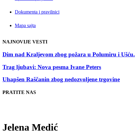
Dokumenta i pravilnici
Mapa sajta
NAJNOVIJE VESTI
Dim nad Kraljevom zbog požara u Polumiru i Ušću.
Trag ljubavi: Nova pesma Ivane Peters
Uhapšen Raščanin zbog nedozvoljene trgovine
PRATITE NAS
Jelena Medić