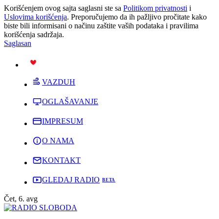
Korišćenjem ovog sajta saglasni ste sa
Politikom privatnosti
i
Uslovima korišćenja
. Preporučujemo da ih pažljivo pročitate kako
biste bili informisani o načinu zaštite vaših podataka i pravilima
korišćenja sadržaja.
Saglasan
PODRŽI
VAZDUH
OGLAŠAVANJE
IMPRESUM
O NAMA
KONTAKT
GLEDAJ RADIO
Čet, 6. avg