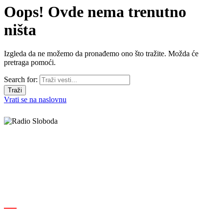
Oops! Ovde nema trenutno
ništa
Izgleda da ne možemo da pronađemo ono što tražite. Možda će
pretraga pomoći.
Search for:
Vrati se na naslovnu
Elipsa d.o.o.
Cara Lazara 18, 36000 Kraljevo, Srbija
desk@radiosloboda.rs
+381 60 310 70 70
Rubrike
Izdavač · RBM RA000189