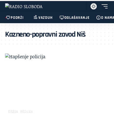
PODRŽI
VAZDUH
OGLAŠAVANJE
O NAM
Kazneno-popravni zavod Niš
SRBIJA
HRONIKA