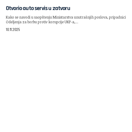
Otvorio auto servis u zatvoru
Kako se navodi u saopštenju Ministarstva unutrašnjih poslova, pripadnici
Odeljenja za borbu protiv korupcije UKP-a,…
10.11.2025