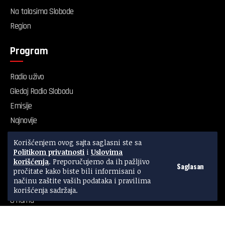
Na talasima Slobode
Region
Program
Radio uživo
Gledaj Radio Slobodu
Emisije
Najnovije
Servis
Korišćenjem ovog sajta saglasni ste sa
Kvalitet vazduha
Politikom privatnosti
i
Uslovima
korišćenja
. Preporučujemo da ih pažljivo
Saglasan
pročitate kako biste bili informisani o
Radio Sloboda
načinu zaštite vaših podataka i pravilima
korišćenja sadržaja.
O nama
Impresum