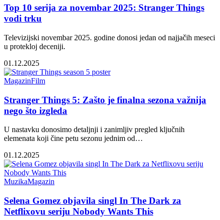
Top 10 serija za novembar 2025: Stranger Things
vodi trku
Televizijski novembar 2025. godine donosi jedan od najjačih meseci
u protekloj deceniji.
01.12.2025
Magazin
Film
Stranger Things 5: Zašto je finalna sezona važnija
nego što izgleda
U nastavku donosimo detaljnji i zanimljiv pregled ključnih
elemenata koji čine petu sezonu jednim od…
01.12.2025
Muzika
Magazin
Selena Gomez objavila singl In The Dark za
Netflixovu seriju Nobody Wants This