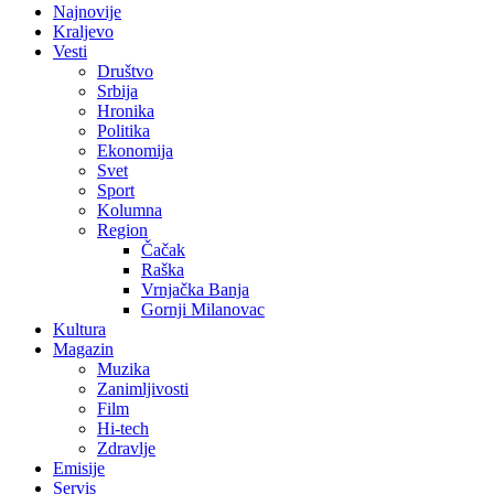
Najnovije
Kraljevo
Vesti
Društvo
Srbija
Hronika
Politika
Ekonomija
Svet
Sport
Kolumna
Region
Čačak
Raška
Vrnjačka Banja
Gornji Milanovac
Kultura
Magazin
Muzika
Zanimljivosti
Film
Hi-tech
Zdravlje
Emisije
Servis