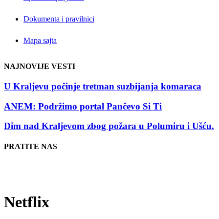
Dokumenta i pravilnici
Mapa sajta
NAJNOVIJE VESTI
U Kraljevu počinje tretman suzbijanja komaraca
ANEM: Podržimo portal Pančevo Si Ti
Dim nad Kraljevom zbog požara u Polumiru i Ušću.
PRATITE NAS
Netflix