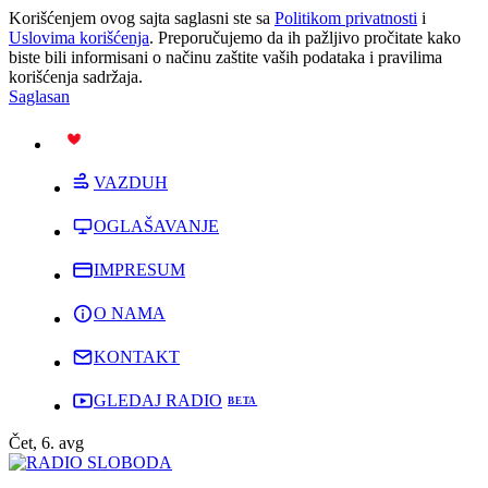
Korišćenjem ovog sajta saglasni ste sa
Politikom privatnosti
i
Uslovima korišćenja
. Preporučujemo da ih pažljivo pročitate kako
biste bili informisani o načinu zaštite vaših podataka i pravilima
korišćenja sadržaja.
Saglasan
PODRŽI
VAZDUH
OGLAŠAVANJE
IMPRESUM
O NAMA
KONTAKT
GLEDAJ RADIO
Čet, 6. avg