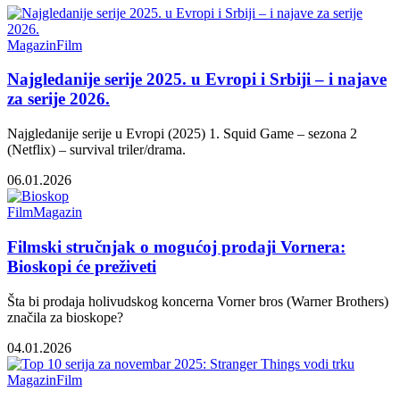
Magazin
Film
Najgledanije serije 2025. u Evropi i Srbiji – i najave
za serije 2026.
Najgledanije serije u Evropi (2025) 1. Squid Game – sezona 2
(Netflix) – survival triler/drama.
06.01.2026
Film
Magazin
Filmski stručnjak o mogućoj prodaji Vornera:
Bioskopi će preživeti
Šta bi prodaja holivudskog koncerna Vorner bros (Warner Brothers)
značila za bioskope?
04.01.2026
Magazin
Film