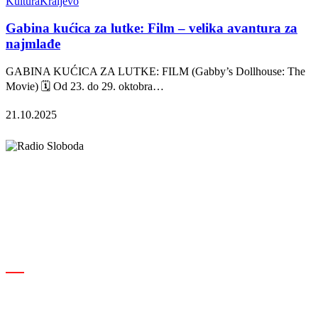
Kultura
Kraljevo
Gabina kućica za lutke: Film – velika avantura za
najmlađe
GABINA KUĆICA ZA LUTKE: FILM (Gabby’s Dollhouse: The
Movie) 🗓️ Od 23. do 29. oktobra…
21.10.2025
Elipsa d.o.o.
Cara Lazara 18, 36000 Kraljevo, Srbija
desk@radiosloboda.rs
+381 60 310 70 70
Rubrike
Izdavač · RBM RA000189
Kraljevo
Društvo