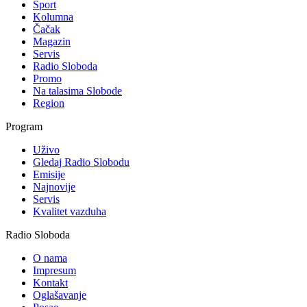
Sport
Kolumna
Čačak
Magazin
Servis
Radio Sloboda
Promo
Na talasima Slobode
Region
Program
Uživo
Gledaj Radio Slobodu
Emisije
Najnovije
Servis
Kvalitet vazduha
Radio Sloboda
O nama
Impresum
Kontakt
Oglašavanje