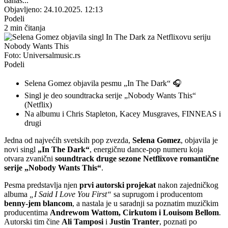
danas...
Objavljeno: 24.10.2025. 12:13
Podeli
2 min čitanja
Foto: Universalmusic.rs
Podeli
Selena Gomez objavila pesmu „In The Dark“ 🎧
Singl je deo soundtracka serije „Nobody Wants This“
(Netflix)
Na albumu i Chris Stapleton, Kacey Musgraves, FINNEAS i
drugi
Jedna od najvećih svetskih pop zvezda,
Selena Gomez
, objavila je
novi singl
„In The Dark“
, energičnu dance-pop numeru koja
otvara zvanični
soundtrack druge sezone Netflixove romantične
serije „Nobody Wants This“
.
Pesma predstavlja njen
prvi autorski projekat
nakon zajedničkog
albuma
„I Said I Love You First“
sa suprugom i producentom
benny-jem blancom
, a nastala je u saradnji sa poznatim muzičkim
producentima
Andrewom Wattom, Cirkutom i Louisom Bellom
.
Autorski tim čine
Ali Tamposi
i
Justin Tranter
, poznati po