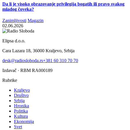
Da li je visoko obrazovanje privilegija bogatih ili pravo svakog
mladog čoveka?
Zanimljivosti
Magazin
02.06.2026
Elipsa d.o.o.
Cara Lazara 18, 36000 Kraljevo, Srbija
desk@radiosloboda.rs
+381 60 310 70 70
Izdavač · RBM RA000189
Rubrike
Kraljevo
Društvo
Srbija
Hronika
Politika
Kultura
Ekonomija
Svet