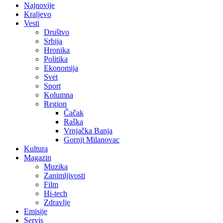
Najnovije
Kraljevo
Vesti
Društvo
Srbija
Hronika
Politika
Ekonomija
Svet
Sport
Kolumna
Region
Čačak
Raška
Vrnjačka Banja
Gornji Milanovac
Kultura
Magazin
Muzika
Zanimljivosti
Film
Hi-tech
Zdravlje
Emisije
Servis