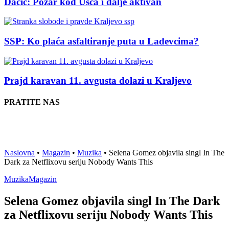
Dačić: Požar kod Ušća i dalje aktivan
SSP: Ko plaća asfaltiranje puta u Lađevcima?
Prajd karavan 11. avgusta dolazi u Kraljevo
PRATITE NAS
Naslovna
•
Magazin
•
Muzika
•
Selena Gomez objavila singl In The
Dark za Netflixovu seriju Nobody Wants This
Muzika
Magazin
Selena Gomez objavila singl In The Dark
za Netflixovu seriju Nobody Wants This