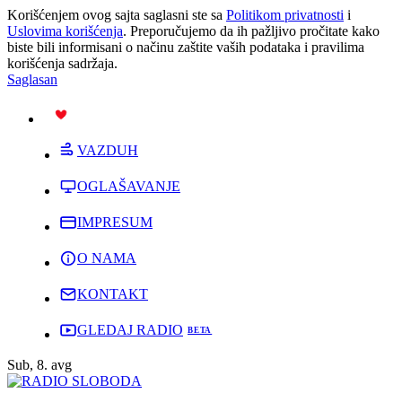
Korišćenjem ovog sajta saglasni ste sa
Politikom privatnosti
i
Uslovima korišćenja
. Preporučujemo da ih pažljivo pročitate kako
biste bili informisani o načinu zaštite vaših podataka i pravilima
korišćenja sadržaja.
Saglasan
PODRŽI
VAZDUH
OGLAŠAVANJE
IMPRESUM
O NAMA
KONTAKT
GLEDAJ RADIO
Sub, 8. avg