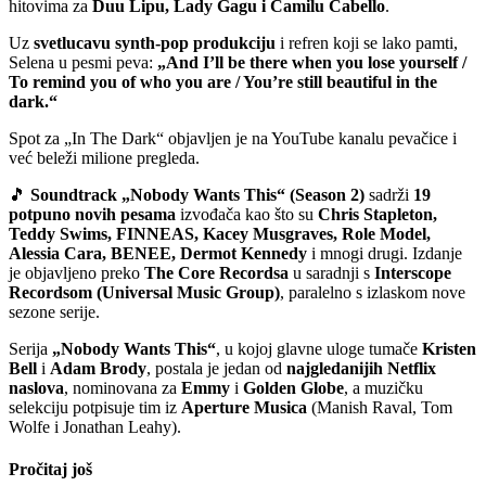
hitovima za
Duu Lipu, Lady Gagu i Camilu Cabello
.
Uz
svetlucavu synth-pop produkciju
i refren koji se lako pamti,
Selena u pesmi peva:
„And I’ll be there when you lose yourself /
To remind you of who you are / You’re still beautiful in the
dark.“
Spot za „In The Dark“ objavljen je na YouTube kanalu pevačice i
već beleži milione pregleda.
🎵
Soundtrack „Nobody Wants This“ (Season 2)
sadrži
19
potpuno novih pesama
izvođača kao što su
Chris Stapleton,
Teddy Swims, FINNEAS, Kacey Musgraves, Role Model,
Alessia Cara, BENEE, Dermot Kennedy
i mnogi drugi. Izdanje
je objavljeno preko
The Core Recordsa
u saradnji s
Interscope
Recordsom (Universal Music Group)
, paralelno s izlaskom nove
sezone serije.
Serija
„Nobody Wants This“
, u kojoj glavne uloge tumače
Kristen
Bell
i
Adam Brody
, postala je jedan od
najgledanijih Netflix
naslova
, nominovana za
Emmy
i
Golden Globe
, a muzičku
selekciju potpisuje tim iz
Aperture Musica
(Manish Raval, Tom
Wolfe i Jonathan Leahy).
Pročitaj još