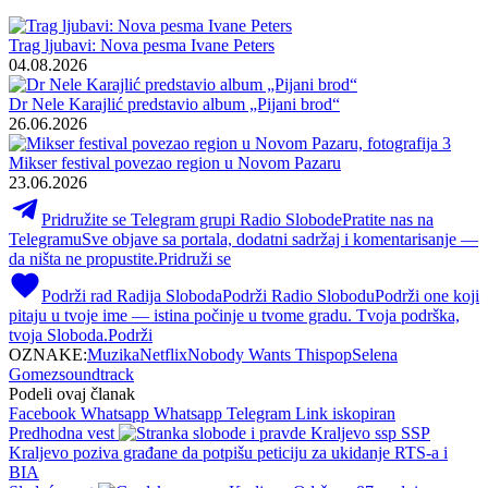
Trag ljubavi: Nova pesma Ivane Peters
04.08.2026
Dr Nele Karajlić predstavio album „Pijani brod“
26.06.2026
Mikser festival povezao region u Novom Pazaru
23.06.2026
Pridružite se Telegram grupi Radio Slobode
Pratite nas na
Telegramu
Sve objave sa portala, dodatni sadržaj i komentarisanje —
da ništa ne propustite.
Pridruži se
Podrži rad Radija Sloboda
Podrži Radio Slobodu
Podrži one koji
pitaju u tvoje ime — istina počinje u tvome gradu. Tvoja podrška,
tvoja Sloboda.
Podrži
OZNAKE:
Muzika
Netflix
Nobody Wants This
pop
Selena
Gomez
soundtrack
Podeli ovaj članak
Facebook
Whatsapp
Whatsapp
Telegram
Link iskopiran
Predhodna vest
SSP
Kraljevo poziva građane da potpišu peticiju za ukidanje RTS-a i
BIA