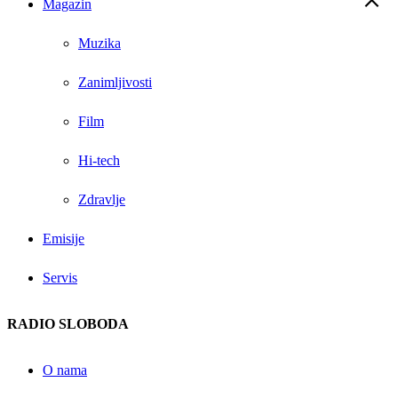
Magazin
Muzika
Zanimljivosti
Film
Hi-tech
Zdravlje
Emisije
Servis
RADIO SLOBODA
O nama