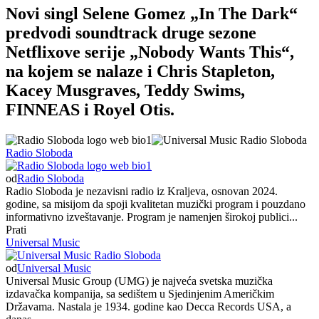
Novi singl Selene Gomez „In The Dark“
predvodi soundtrack druge sezone
Netflixove serije „Nobody Wants This“,
na kojem se nalaze i Chris Stapleton,
Kacey Musgraves, Teddy Swims,
FINNEAS i Royel Otis.
Radio Sloboda
od
Radio Sloboda
Radio Sloboda je nezavisni radio iz Kraljeva, osnovan 2024.
godine, sa misijom da spoji kvalitetan muzički program i pouzdano
informativno izveštavanje. Program je namenjen širokoj publici...
Prati
Universal Music
od
Universal Music
Universal Music Group (UMG) je najveća svetska muzička
izdavačka kompanija, sa sedištem u Sjedinjenim Američkim
Državama. Nastala je 1934. godine kao Decca Records USA, a