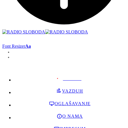
Font Resizer
Aa
PODRŽI
VAZDUH
OGLAŠAVANJE
O NAMA