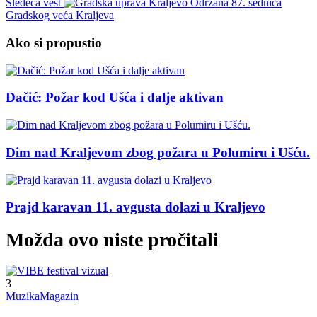
Sledeća vest
Održana 87. sednica
Gradskog veća Kraljeva
Ako si propustio
Dačić: Požar kod Ušća i dalje aktivan
Dim nad Kraljevom zbog požara u Polumiru i Ušću.
Prajd karavan 11. avgusta dolazi u Kraljevo
Možda ovo niste pročitali
3
Muzika
Magazin