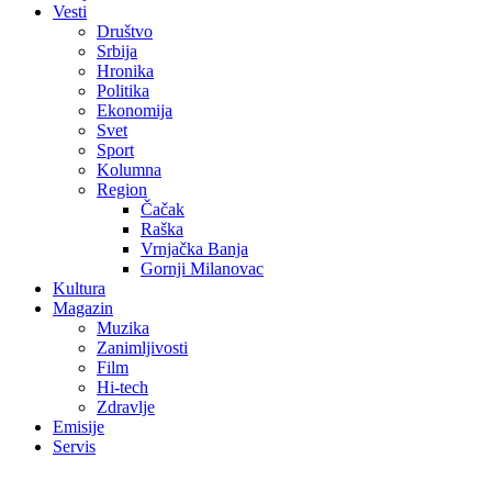
Vesti
Društvo
Srbija
Hronika
Politika
Ekonomija
Svet
Sport
Kolumna
Region
Čačak
Raška
Vrnjačka Banja
Gornji Milanovac
Kultura
Magazin
Muzika
Zanimljivosti
Film
Hi-tech
Zdravlje
Emisije
Servis