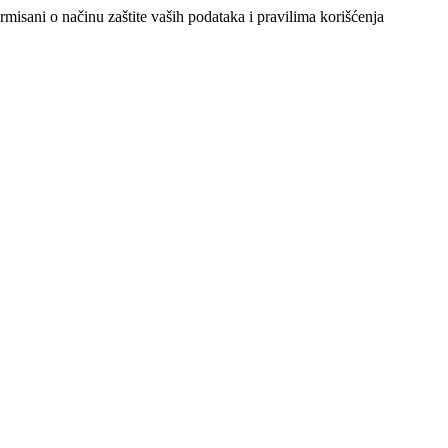
ormisani o načinu zaštite vaših podataka i pravilima korišćenja