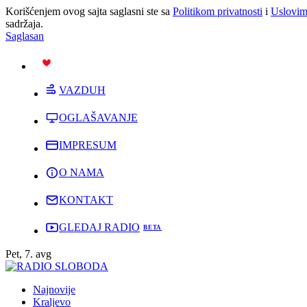
Korišćenjem ovog sajta saglasni ste sa
Politikom privatnosti
i
Uslovim
sadržaja.
Saglasan
PODRŽI
VAZDUH
OGLAŠAVANJE
IMPRESUM
O NAMA
KONTAKT
GLEDAJ RADIO
Pet, 7. avg
Najnovije
Kraljevo