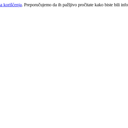
a korišćenja
. Preporučujemo da ih pažljivo pročitate kako biste bili inf