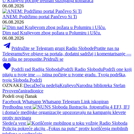
U Kraljevu počinje tretman suzbijanja komaraca
06.08.2026
ANEM: Podržimo portal Pančevo Si Ti
06.08.2026
Dim nad Kraljevom zbog požara u Polumiru i Ušću.
06.08.2026
Pridružite se Telegram grupi Radio Slobode
Pratite nas na
Telegramu
Sve objave sa portala, dodatni sadržaj i komentarisanje —
da ništa ne propustite.
Pridruži se
Podrži rad Radija Sloboda
Podrži Radio Slobodu
Podrži one koji
pitaju u tvoje ime — istina počinje u tvome gradu. Tvoja podrška,
tvoja Sloboda.
Podrži
OZNAKE:
Deca
Dečja nedelja
Kraljevo
Narodna biblioteka Stefan
Prvovenčani
radionice
Podeli ovaj članak
Facebook
Whatsapp
Whatsapp
Telegram
Link iskopiran
Predhodna vest
EFJ, IFJ
i domaće medijske organizacije upozoravaju na kampanju klevete
protiv novinara
Sledeća vest
Policija pokreće akciju „Fokus na putu“ protiv korišćenja mobilnih
telefona u saobraćaju