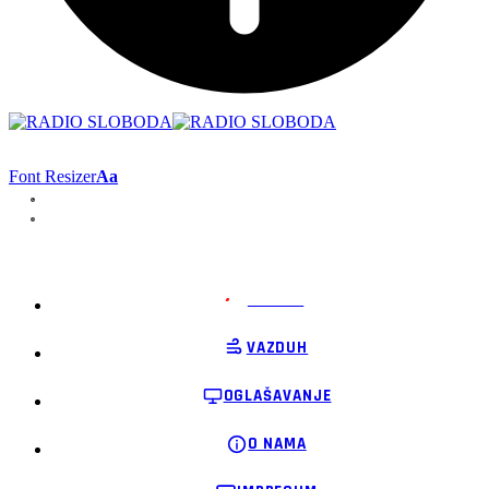
Font Resizer
Aa
PODRŽI
VAZDUH
OGLAŠAVANJE
O NAMA