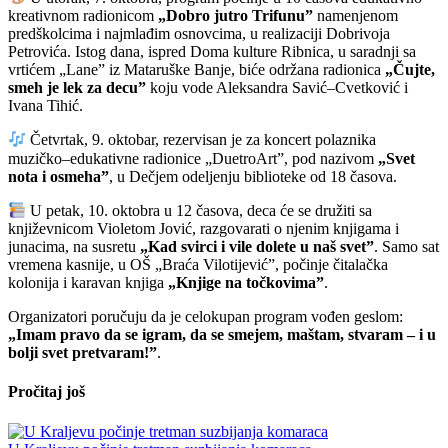
kreativnom radionicom
„Dobro jutro Trifunu”
namenjenom
predškolcima i najmlađim osnovcima, u realizaciji Dobrivoja
Petrovića. Istog dana, ispred Doma kulture Ribnica, u saradnji sa
vrtićem „Lane” iz Mataruške Banje, biće održana radionica
„Čujte,
smeh je lek za decu”
koju vode Aleksandra Savić–Cvetković i
Ivana Tihić.
Četvrtak, 9. oktobar, rezervisan je za koncert polaznika
muzičko–edukativne radionice „DuetroArt”, pod nazivom
„Svet
nota i osmeha”
, u Dečjem odeljenju biblioteke od 18 časova.
U petak, 10. oktobra u 12 časova, deca će se družiti sa
književnicom Violetom Jović, razgovarati o njenim knjigama i
junacima, na susretu
„Kad svirci i vile dolete u naš svet”
. Samo sat
vremena kasnije, u OŠ „Braća Vilotijević”, počinje čitalačka
kolonija i karavan knjiga
„Knjige na točkovima”
.
Organizatori poručuju da je celokupan program vođen geslom:
„Imam pravo da se igram, da se smejem, maštam, stvaram – i u
bolji svet pretvaram!”
.
Pročitaj još