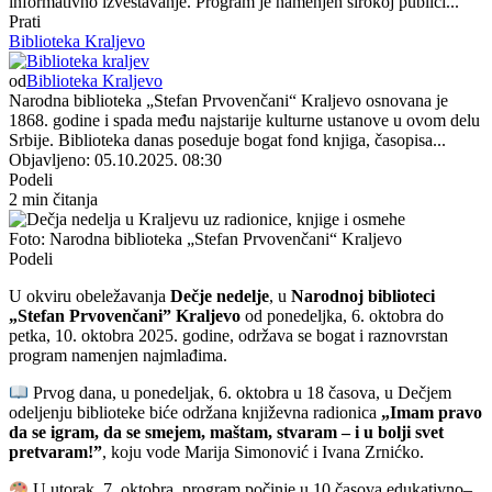
informativno izveštavanje. Program je namenjen širokoj publici...
Prati
Biblioteka Kraljevo
od
Biblioteka Kraljevo
Narodna biblioteka „Stefan Prvovenčani“ Kraljevo osnovana je
1868. godine i spada među najstarije kulturne ustanove u ovom delu
Srbije. Biblioteka danas poseduje bogat fond knjiga, časopisa...
Objavljeno: 05.10.2025. 08:30
Podeli
2 min čitanja
Foto: Narodna biblioteka „Stefan Prvovenčani“ Kraljevo
Podeli
U okviru obeležavanja
Dečje nedelje
, u
Narodnoj biblioteci
„Stefan Prvovenčani” Kraljevo
od ponedeljka, 6. oktobra do
petka, 10. oktobra 2025. godine, održava se bogat i raznovrstan
program namenjen najmlađima.
Prvog dana, u ponedeljak, 6. oktobra u 18 časova, u Dečjem
odeljenju biblioteke biće održana književna radionica
„Imam pravo
da se igram, da se smejem, maštam, stvaram – i u bolji svet
pretvaram!”
, koju vode Marija Simonović i Ivana Zrnićko.
U utorak, 7. oktobra, program počinje u 10 časova edukativno–