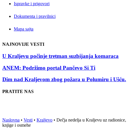
Ispravke i prigovori
Dokumenta i pravilnici
Mapa sajta
NAJNOVIJE VESTI
U Kraljevu počinje tretman suzbijanja komaraca
ANEM: Podržimo portal Pančevo Si Ti
Dim nad Kraljevom zbog požara u Polumiru i Ušću.
PRATITE NAS
Naslovna
•
Vesti
•
Kraljevo
•
Dečja nedelja u Kraljevu uz radionice,
knjige i osmehe