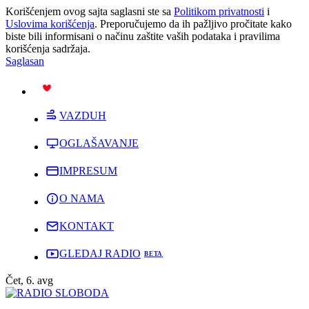
Korišćenjem ovog sajta saglasni ste sa
Politikom privatnosti
i
Uslovima korišćenja
. Preporučujemo da ih pažljivo pročitate kako
biste bili informisani o načinu zaštite vaših podataka i pravilima
korišćenja sadržaja.
Saglasan
PODRŽI
VAZDUH
OGLAŠAVANJE
IMPRESUM
O NAMA
KONTAKT
GLEDAJ RADIO
Čet, 6. avg