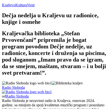
Kraljevo
Kultura
Vesti
Dečja nedelja u Kraljevu uz radionice,
knjige i osmehe
Kraljevačka biblioteka „Stefan
Prvovenčani” pripremila je bogat
program povodom Dečje nedelje, uz
radionice, koncerte i druženja sa piscima,
pod sloganom „Imam pravo da se igram,
da se smejem, maštam, stvaram – i u bolji
svet pretvaram!”.
Radio Sloboda
od
Radio Sloboda
Radio Sloboda je nezavisni radio iz Kraljeva, osnovan 2024.
godine, sa misijom da spoji kvalitetan muzički program i pouzdano