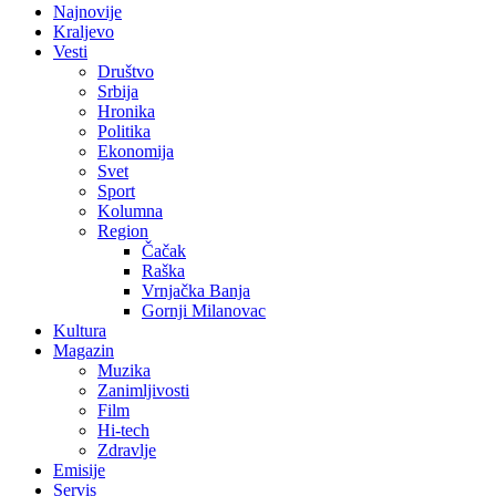
Najnovije
Kraljevo
Vesti
Društvo
Srbija
Hronika
Politika
Ekonomija
Svet
Sport
Kolumna
Region
Čačak
Raška
Vrnjačka Banja
Gornji Milanovac
Kultura
Magazin
Muzika
Zanimljivosti
Film
Hi-tech
Zdravlje
Emisije
Servis