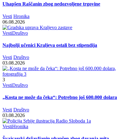
Uhapšen Raščanin zbog nedozvoljene trgovine
Vesti
Hronika
06.08.2026
Vesti
Društvo
Najbolji učenici Kraljeva ostali bez stipendija
Vesti
Društvo
03.08.2026
3
Vesti
Društvo
„Kosta ne može da čeka“: Potrebno još 600.000 dolara
Vesti
Društvo
03.08.2026
Vesti
Hronika
Švajcarski državljanin uhapšen zbog davanja mita