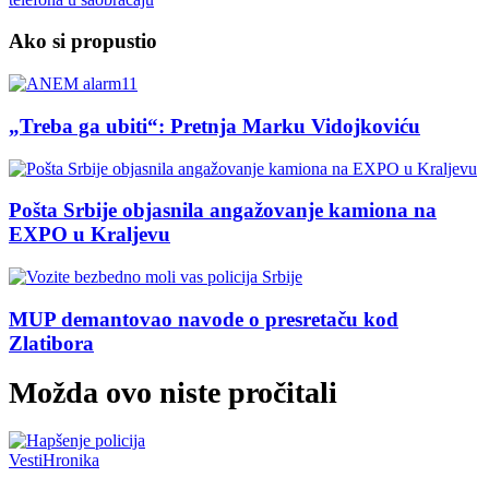
Ako si propustio
„Treba ga ubiti“: Pretnja Marku Vidojkoviću
Pošta Srbije objasnila angažovanje kamiona na
EXPO u Kraljevu
MUP demantovao navode o presretaču kod
Zlatibora
Možda ovo niste pročitali
Vesti
Hronika