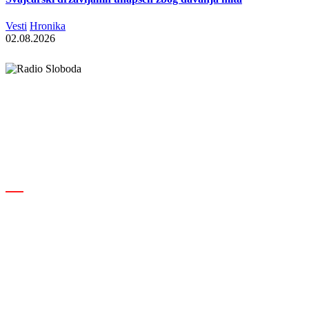
Vesti
Hronika
02.08.2026
Elipsa d.o.o.
Cara Lazara 18, 36000 Kraljevo, Srbija
desk@radiosloboda.rs
+381 60 310 70 70
Rubrike
Izdavač · RBM RA000189
Kraljevo
Društvo
Srbija
Hronika
Politika