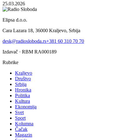
25.03.2026
Elipsa d.o.o.
Cara Lazara 18, 36000 Kraljevo, Srbija
desk@radiosloboda.rs
+381 60 310 70 70
Izdavač · RBM RA000189
Rubrike
Kraljevo
Društvo
Srbija
Hronika
Politika
Kultura
Ekonomija
Svet
Sport
Kolumna
Čačak
Magazin