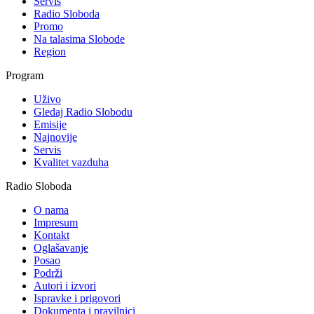
Servis
Radio Sloboda
Promo
Na talasima Slobode
Region
Program
Uživo
Gledaj Radio Slobodu
Emisije
Najnovije
Servis
Kvalitet vazduha
Radio Sloboda
O nama
Impresum
Kontakt
Oglašavanje
Posao
Podrži
Autori i izvori
Ispravke i prigovori
Dokumenta i pravilnici