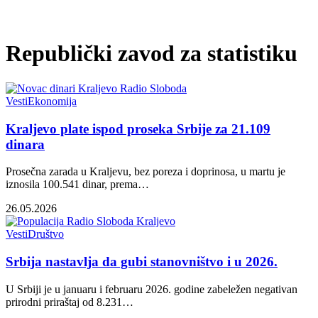
Republički zavod za statistiku
Vesti
Ekonomija
Kraljevo plate ispod proseka Srbije za 21.109
dinara
Prosečna zarada u Kraljevu, bez poreza i doprinosa, u martu je
iznosila 100.541 dinar, prema…
26.05.2026
Vesti
Društvo
Srbija nastavlja da gubi stanovništvo i u 2026.
U Srbiji je u januaru i februaru 2026. godine zabeležen negativan
prirodni priraštaj od 8.231…