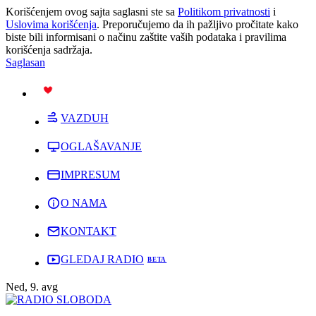
Korišćenjem ovog sajta saglasni ste sa
Politikom privatnosti
i
Uslovima korišćenja
. Preporučujemo da ih pažljivo pročitate kako
biste bili informisani o načinu zaštite vaših podataka i pravilima
korišćenja sadržaja.
Saglasan
PODRŽI
VAZDUH
OGLAŠAVANJE
IMPRESUM
O NAMA
KONTAKT
GLEDAJ RADIO
Ned, 9. avg