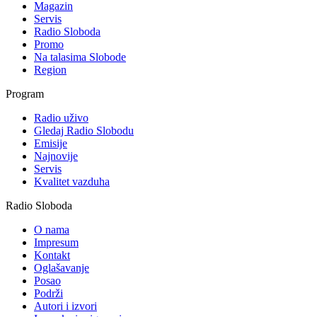
Magazin
Servis
Radio Sloboda
Promo
Na talasima Slobode
Region
Program
Radio uživo
Gledaj Radio Slobodu
Emisije
Najnovije
Servis
Kvalitet vazduha
Radio Sloboda
O nama
Impresum
Kontakt
Oglašavanje
Posao
Podrži
Autori i izvori