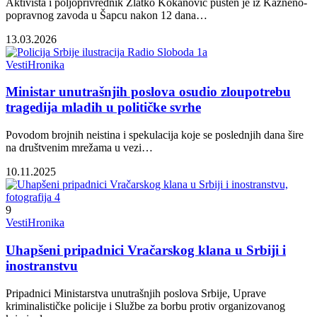
Aktivista i poljoprivrednik Zlatko Kokanović pušten je iz Kazneno-
popravnog zavoda u Šapcu nakon 12 dana…
13.03.2026
Vesti
Hronika
Ministar unutrašnjih poslova osudio zloupotrebu
tragedija mladih u političke svrhe
Povodom brojnih neistina i spekulacija koje se poslednjih dana šire
na društvenim mrežama u vezi…
10.11.2025
9
Vesti
Hronika
Uhapšeni pripadnici Vračarskog klana u Srbiji i
inostranstvu
Pripadnici Ministarstva unutrašnjih poslova Srbije, Uprave
kriminalističke policije i Službe za borbu protiv organizovanog