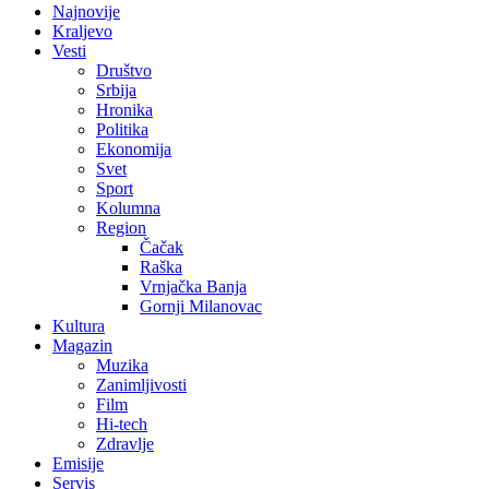
Najnovije
Kraljevo
Vesti
Društvo
Srbija
Hronika
Politika
Ekonomija
Svet
Sport
Kolumna
Region
Čačak
Raška
Vrnjačka Banja
Gornji Milanovac
Kultura
Magazin
Muzika
Zanimljivosti
Film
Hi-tech
Zdravlje
Emisije
Servis