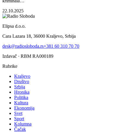
kriminala…
22.10.2025
Elipsa d.o.o.
Cara Lazara 18, 36000 Kraljevo, Srbija
desk@radiosloboda.rs
+381 60 310 70 70
Izdavač · RBM RA000189
Rubrike
Kraljevo
Društvo
Srbija
Hronika
Politika
Kultura
Ekonomija
Svet
Sport
Kolumna
Čačak