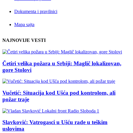
Dokumenta i pravilnici
Mapa sajta
NAJNOVIJE VESTI
Četiri velika požara u Srbiji: Maglič lokalizovan,
gore Stolovi
Vučetić: Situacija kod Ušća pod kontrolom, ali
požar traje
Slavković: Vatrogasci u Ušću rade u teškim
uslovima