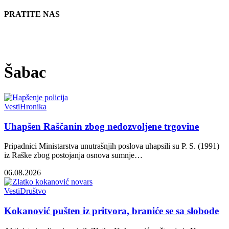
PRATITE NAS
Šabac
Vesti
Hronika
Uhapšen Raščanin zbog nedozvoljene trgovine
Pripadnici Ministarstva unutrašnjih poslova uhapsili su P. S. (1991)
iz Raške zbog postojanja osnova sumnje…
06.08.2026
Vesti
Društvo
Kokanović pušten iz pritvora, braniće se sa slobode