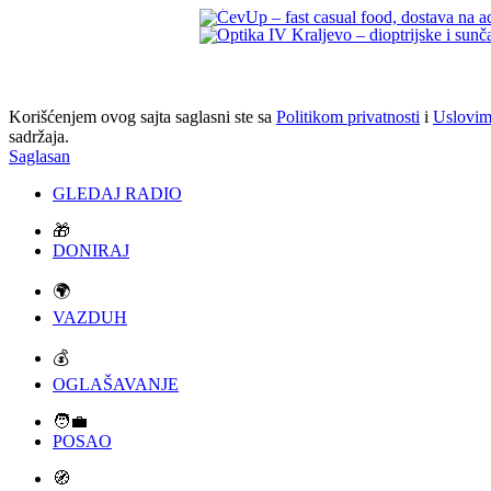
Korišćenjem ovog sajta saglasni ste sa
Politikom privatnosti
i
Uslovim
sadržaja.
Saglasan
GLEDAJ RADIO
🎁
DONIRAJ
🌍
VAZDUH
💰
OGLAŠAVANJE
🧑‍💼
POSAO
🧭