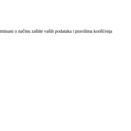
ormisani o načinu zaštite vaših podataka i pravilima korišćenja