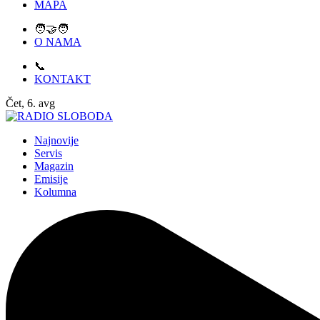
MAPA
🧑‍🤝‍🧑
O NAMA
📞
KONTAKT
Čet, 6. avg
Najnovije
Servis
Magazin
Emisije
Kolumna