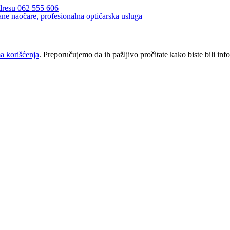
a korišćenja
. Preporučujemo da ih pažljivo pročitate kako biste bili inf